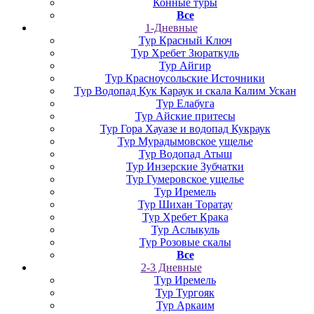
Конные туры
Все
1-Дневные
Тур Красный Ключ
Тур Хребет Зюраткуль
Тур Айгир
Тур Красноусольские Источники
Тур Водопад Кук Караук и скала Калим Ускан
Тур Елабуга
Тур Айские притесы
Тур Гора Хауазе и водопад Кукраук
Тур Мурадымовское ущелье
Тур Водопад Атыш
Тур Инзерские Зубчатки
Тур Гумеровское ущелье
Тур Иремель
Тур Шихан Торатау
Тур Хребет Крака
Тур Аслыкуль
Тур Розовые скалы
Все
2-3 Дневные
Тур Иремель
Тур Тургояк
Тур Аркаим