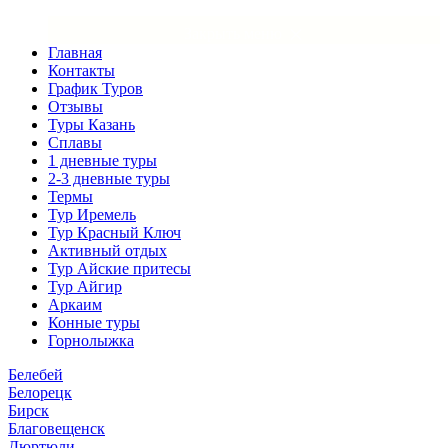
×
Закрыть меню
Главная
Контакты
График Туров
Отзывы
Туры Казань
Сплавы
1 дневные туры
2-3 дневные туры
Термы
Тур Иремель
Тур Красный Ключ
Активный отдых
Тур Айские притесы
Тур Айгир
Аркаим
Конные туры
Горнолыжка
Белебей
Белорецк
Бирск
Благовещенск
Дюртюли