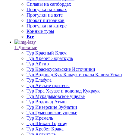
Сплавы на сапбордах
Прогулка на каяках
Прогулки на яхте
Прокат питбайков
Прогулка на катере
Конные туры
Все
1-Дневные
Тур Красный Ключ
Тур Хребет Зюраткуль
Тур Айгир
Тур Красноусольские Источники
Тур Водопад Кук Караук и скала Калим Ускан
Тур Елабуга
Тур Айские притесы
Тур Гора Хауазе и водопад Кукраук
Тур Мурадымовское ущелье
Тур Водопад Атыш
Тур Инзерские Зубчатки
Тур Гумеровское ущелье
Тур Иремель
Тур Шихан Торатау
Тур Хребет Крака
Тур Аслыкуль