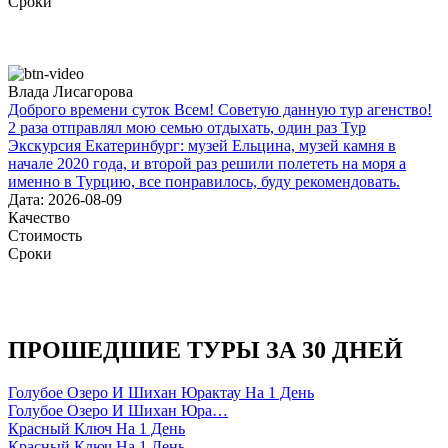
Сроки
Влада Лисагорова
Доброго времени суток Всем! Советую данную тур агенство!
2 раза отправлял мою семью отдыхать, один раз Тур
Экскурсия Екатеринбург: музей Ельцина, музей камня в
начале 2020 года, и второй раз решили полететь на моря а
именно в Турцию, все понравилось, буду рекомендовать.
Дата: 2026-08-09
Качество
Стоимость
Сроки
ПРОШЕДШИЕ ТУРЫ ЗА 30 ДНЕЙ
Голубое Озеро И Шихан Юрактау На 1 День
Голубое Озеро И Шихан Юра…
Красный Ключ На 1 День
Красный Ключ На 1 День