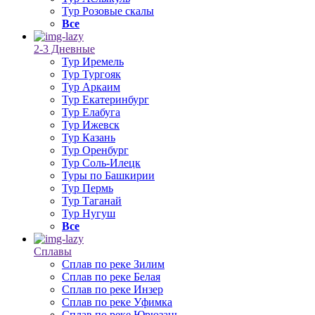
Тур Розовые скалы
Все
2-3 Дневные
Тур Иремель
Тур Тургояк
Тур Аркаим
Тур Екатеринбург
Тур Елабуга
Тур Ижевск
Тур Казань
Тур Оренбург
Тур Соль-Илецк
Туры по Башкирии
Тур Пермь
Тур Таганай
Тур Нугуш
Все
Сплавы
Сплав по реке Зилим
Сплав по реке Белая
Сплав по реке Инзер
Сплав по реке Уфимка
Сплав по реке Юрюзань