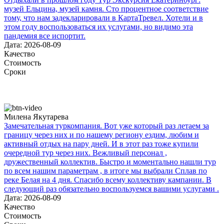
музей Ельцина, музей камня. Сто процентное соответствие
тому, что нам задекларировали в КартаТревел. Хотели и в
этом году воспользоваться их услугами, но видимо эта
пандемия все испортит.
Дата: 2026-08-09
Качество
Стоимость
Сроки
Милена Якутарева
Замечательная туркомпания. Вот уже который раз летаем за
границу через них и по нашему региону ездим, любим и
активный отдых на пару дней. И в этот раз тоже купили
очередной тур через них. Вежливый персонал ,
дружественный коллектив. Быстро и моментально нашли тур
по всем нашим параметрам , в итоге мы выбрали Сплав по
реке Белая на 4 дня. Спасибо всему коллективу кампании. В
следующий раз обязательно воспользуемся вашими услугами .
Дата: 2026-08-09
Качество
Стоимость