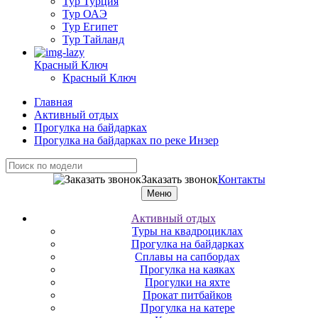
Тур Турция
Тур ОАЭ
Тур Египет
Тур Тайланд
Красный Ключ
Красный Ключ
Главная
Активный отдых
Прогулка на байдарках
Прогулка на байдарках по реке Инзер
Заказать звонок
Контакты
Меню
Активный отдых
Туры на квадроциклах
Прогулка на байдарках
Сплавы на сапбордах
Прогулка на каяках
Прогулки на яхте
Прокат питбайков
Прогулка на катере