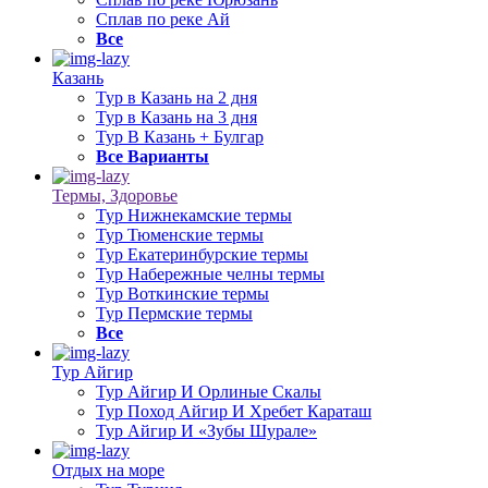
Сплав по реке Ай
Все
Казань
Тур в Казань на 2 дня
Тур в Казань на 3 дня
Тур В Казань + Булгар
Все Варианты
Термы, Здоровье
Тур Нижнекамские термы
Тур Тюменские термы
Тур Екатеринбурские термы
Тур Набережные челны термы
Тур Воткинские термы
Тур Пермские термы
Все
Тур Айгир
Тур Айгир И Орлиные Скалы
Тур Поход Айгир И Хребет Караташ
Тур Айгир И «Зубы Шурале»
Отдых на море