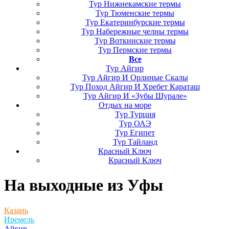
Тур Нижнекамские термы
Тур Тюменские термы
Тур Екатеринбурские термы
Тур Набережные челны термы
Тур Воткинские термы
Тур Пермские термы
Все
Тур Айгир
Тур Айгир И Орлиные Скалы
Тур Поход Айгир И Хребет Караташ
Тур Айгир И «Зубы Шурале»
Отдых на море
Тур Турция
Тур ОАЭ
Тур Египет
Тур Тайланд
Красный Ключ
Красный Ключ
На выходные
из Уфы
Казань
Иремель
Айгир