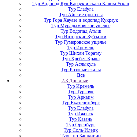
Тур Водопад Кук Караук и скала Калим Ускан
Тур Елабуга
Тур Айские притесы
Тур Гора Хауазе и водопад Кукраук
Тур Мурадымовское ущелье
Тур Водопад Атыш
Тур Инзерские Зубчатки
Тур Гумеровское ущелье
Тур Иремель
Тур Шихан Торатау
Тур Хребет Крака
Тур Аслыкуль
Тур Розовые скалы
Все
2-3 Дневные
Тур Иремель
Тур Тургояк
Тур Аркаим
Тур Екатеринбург
Тур Елабуга
Тур Ижевск
Тур Казань
Тур Оренбург
Тур Соль-Илецк
Туры по Башкирии