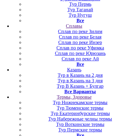
Тур Пермь
Тур Таганай
Тур Нугуш
Все
Сплавы
Сплав по реке Зилим
Сплав по реке Белая
Сплав по реке Инзер
Сплав по реке Уфимка
Сплав по реке Юрюзань
Сплав по реке Ай
Все
Казань
Тур в Казань на 2 дня
Тур в Казань на 3 дня
Тур В Казань + Булгар
Все Варианты
Термы, Здоровье
Тур Нижнекамские термы
Тур Тюменские термы
Тур Екатеринбурские термы
Тур Набережные челны термы
Тур Воткинские термы
Тур Пермские термы
Все