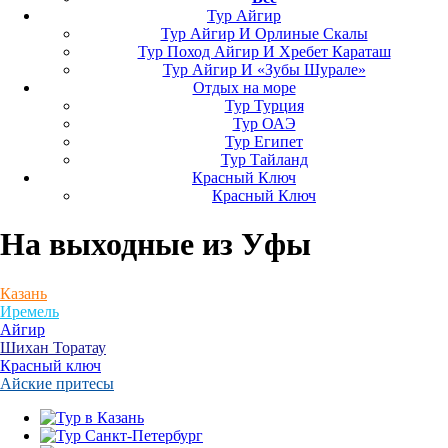
Тур Айгир
Тур Айгир И Орлиные Скалы
Тур Поход Айгир И Хребет Караташ
Тур Айгир И «Зубы Шурале»
Отдых на море
Тур Турция
Тур ОАЭ
Тур Египет
Тур Тайланд
Красный Ключ
Красный Ключ
На выходные
из Уфы
Казань
Иремель
Айгир
Шихан Торатау
Красный ключ
Айские притесы