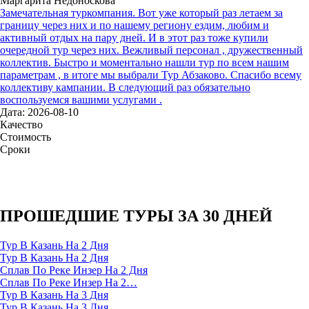
Маргарита Недоноскова
Замечательная туркомпания. Вот уже который раз летаем за
границу через них и по нашему региону ездим, любим и
активный отдых на пару дней. И в этот раз тоже купили
очередной тур через них. Вежливый персонал , дружественный
коллектив. Быстро и моментально нашли тур по всем нашим
параметрам , в итоге мы выбрали Тур Абзаково. Спасибо всему
коллективу кампании. В следующий раз обязательно
воспользуемся вашими услугами .
Дата: 2026-08-10
Качество
Стоимость
Сроки
ПРОШЕДШИЕ ТУРЫ ЗА 30 ДНЕЙ
Тур В Казань На 2 Дня
Тур В Казань На 2 Дня
Сплав По Реке Инзер На 2 Дня
Сплав По Реке Инзер На 2…
Тур В Казань На 3 Дня
Тур В Казань На 3 Дня