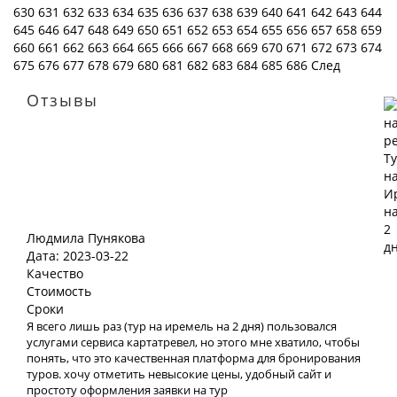
630
631
632
633
634
635
636
637
638
639
640
641
642
643
644
645
646
647
648
649
650
651
652
653
654
655
656
657
658
659
660
661
662
663
664
665
666
667
668
669
670
671
672
673
674
675
676
677
678
679
680
681
682
683
684
685
686
След
Отзывы
Людмила Пунякова
Дата: 2023-03-22
Качество
Стоимость
Сроки
Я всего лишь раз (тур на иремель на 2 дня) пользовался
услугами сервиса картатревел, но этого мне хватило, чтобы
понять, что это качественная платформа для бронирования
туров. хочу отметить невысокие цены, удобный сайт и
простоту оформления заявки на тур