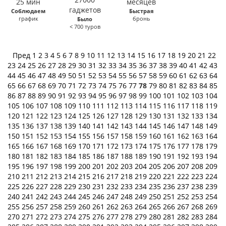
Соблюдаем
Быстрая
график
бронь
Было
< 700 туров
Пред
1
2
3
4
5
6
7
8
9
10
11
12
13
14
15
16
17
18
19
20
21
22
23
24
25
26
27
28
29
30
31
32
33
34
35
36
37
38
39
40
41
42
43
44
45
46
47
48
49
50
51
52
53
54
55
56
57
58
59
60
61
62
63
64
65
66
67
68
69
70
71
72
73
74
75
76
77
78
79
80
81
82
83
84
85
86
87
88
89
90
91
92
93
94
95
96
97
98
99
100
101
102
103
104
105
106
107
108
109
110
111
112
113
114
115
116
117
118
119
120
121
122
123
124
125
126
127
128
129
130
131
132
133
134
135
136
137
138
139
140
141
142
143
144
145
146
147
148
149
150
151
152
153
154
155
156
157
158
159
160
161
162
163
164
165
166
167
168
169
170
171
172
173
174
175
176
177
178
179
180
181
182
183
184
185
186
187
188
189
190
191
192
193
194
195
196
197
198
199
200
201
202
203
204
205
206
207
208
209
210
211
212
213
214
215
216
217
218
219
220
221
222
223
224
225
226
227
228
229
230
231
232
233
234
235
236
237
238
239
240
241
242
243
244
245
246
247
248
249
250
251
252
253
254
255
256
257
258
259
260
261
262
263
264
265
266
267
268
269
270
271
272
273
274
275
276
277
278
279
280
281
282
283
284