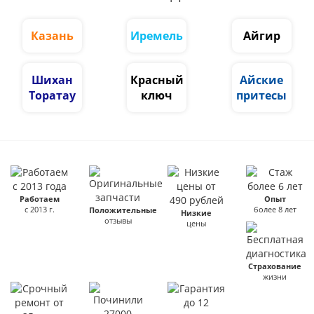
Казань
Иремель
Айгир
Шихан
Красный
Айские
Торатау
ключ
притесы
Работаем
Опыт
с 2013 г.
более 8 лет
Положительные
Низкие
отзывы
цены
Страхование
жизни