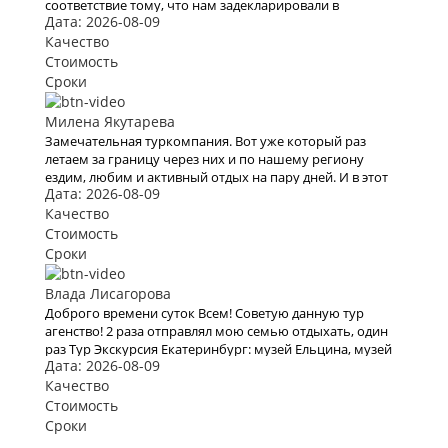
соответствие тому, что нам задекларировали в
Дата: 2026-08-09
КартаТревел. Хотели и в этом году воспользоваться их
услугами, но видимо эта пандемия все испортит.
Качество
Стоимость
Сроки
Милена Якутарева
Замечательная туркомпания. Вот уже который раз
летаем за границу через них и по нашему региону
ездим, любим и активный отдых на пару дней. И в этот
Дата: 2026-08-09
раз тоже купили очередной тур через них. Вежливый
персонал , дружественный коллектив. Быстро и
Качество
моментально нашли тур по всем нашим параметрам , в
Стоимость
итоге мы выбрали Сплав по реке Белая на 4 дня. Спасибо
Сроки
всему коллективу кампании. В следующий раз
обязательно воспользуемся вашими услугами .
Влада Лисагорова
Доброго времени суток Всем! Советую данную тур
агенство! 2 раза отправлял мою семью отдыхать, один
раз Тур Экскурсия Екатеринбург: музей Ельцина, музей
Дата: 2026-08-09
камня в начале 2020 года, и второй раз решили полететь
на моря а именно в Турцию, все понравилось, буду
Качество
рекомендовать.
Стоимость
Сроки