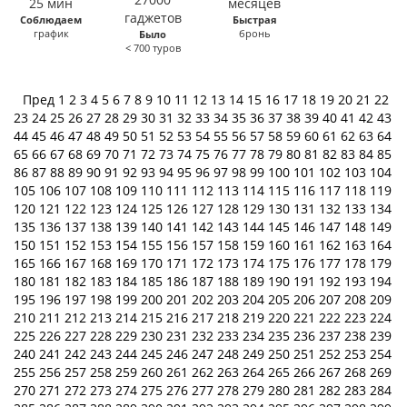
Соблюдаем
Быстрая
график
бронь
Было
< 700 туров
Пред
1
2
3
4
5
6
7
8
9
10
11
12
13
14
15
16
17
18
19
20
21
22
23
24
25
26
27
28
29
30
31
32
33
34
35
36
37
38
39
40
41
42
43
44
45
46
47
48
49
50
51
52
53
54
55
56
57
58
59
60
61
62
63
64
65
66
67
68
69
70
71
72
73
74
75
76
77
78
79
80
81
82
83
84
85
86
87
88
89
90
91
92
93
94
95
96
97
98
99
100
101
102
103
104
105
106
107
108
109
110
111
112
113
114
115
116
117
118
119
120
121
122
123
124
125
126
127
128
129
130
131
132
133
134
135
136
137
138
139
140
141
142
143
144
145
146
147
148
149
150
151
152
153
154
155
156
157
158
159
160
161
162
163
164
165
166
167
168
169
170
171
172
173
174
175
176
177
178
179
180
181
182
183
184
185
186
187
188
189
190
191
192
193
194
195
196
197
198
199
200
201
202
203
204
205
206
207
208
209
210
211
212
213
214
215
216
217
218
219
220
221
222
223
224
225
226
227
228
229
230
231
232
233
234
235
236
237
238
239
240
241
242
243
244
245
246
247
248
249
250
251
252
253
254
255
256
257
258
259
260
261
262
263
264
265
266
267
268
269
270
271
272
273
274
275
276
277
278
279
280
281
282
283
284