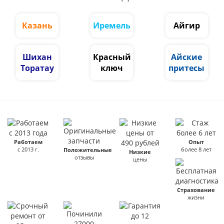
Казань
Иремель
Айгир
Шихан
Красный
Айские
Торатау
ключ
притесы
Работаем
Опыт
с 2013 г.
более 8 лет
Положительные
Низкие
отзывы
цены
Страхование
жизни