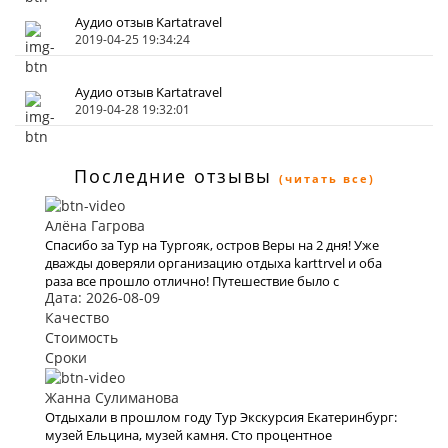
Аудио отзыв Kartatravel
2019-04-25 19:34:24
Аудио отзыв Kartatravel
2019-04-28 19:32:01
Последние отзывы
(читать все)
Алёна Гагрова
Спасибо за Тур на Тургояк, остров Веры на 2 дня! Уже
дважды доверяли организацию отдыха karttrvel и оба
раза все прошло отлично! Путешествие было с
Дата: 2026-08-09
маленьким ребёнком поэтому к выбору тура подходили
особенно трепетно. Большое спасибо за помощь во
Качество
всех организационных вопросах, быстрое оформление
Стоимость
виз и такое внимательное отношение!
Сроки
Жанна Сулиманова
Отдыхали в прошлом году Тур Экскурсия Екатеринбург:
музей Ельцина, музей камня. Сто процентное