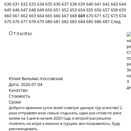
630
631
632
633
634
635
636
637
638
639
640
641
642
643
644
645
646
647
648
649
650
651
652
653
654
655
656
657
658
659
660
661
662
663
664
665
666
667
668
669
670
671
672
673
674
675
676
677
678
679
680
681
682
683
684
685
686
687
След
Отзывы
Юлия Вильямс-Коссовская
Дата: 2026-07-04
Качество
Стоимость
Сроки
Доброго времени суток всем! советую данную тур агенство! 2
раза отправлял мою семью отдыхать, один раз сплав по реке
зилим на 3 дня в начале 2020 года, и второй раз решили
полететь на моря а именно в турцию, все понравилось, буду
рекомендовать.