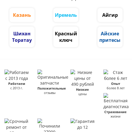
Казань
Иремель
Айгир
Шихан
Красный
Айские
Торатау
ключ
притесы
Работаем
Опыт
с 2013 г.
более 8 лет
Положительные
Низкие
отзывы
цены
Страхование
жизни