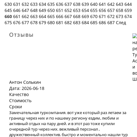
630
631
632
633
634
635
636
637
638
639
640
641
642
643
644
645
646
647
648
649
650
651
652
653
654
655
656
657
658
659
660
661
662
663
664
665
666
667
668
669
670
671
672
673
674
675
676
677
678
679
680
681
682
683
684
685
686
687
След
Отзывы
Антон Солькин
Дата: 2026-06-18
Качество
Стоимость
Сроки
Замечательная туркомпания. вот уже который раз летаем за
границу через них и по нашему региону ездим, любим и
активный отдых на пару дней. и в этот раз тоже купили
очередной тур через них. вежливый персонал ,
дружественный коллектив. быстро и моментально нашли тур