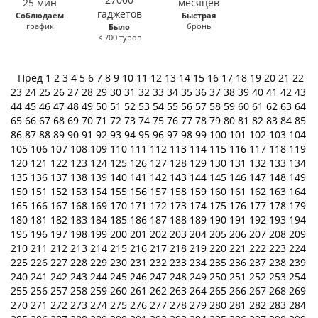
Соблюдаем
Быстрая
график
бронь
Было
< 700 туров
Пред
1
2
3
4
5
6
7
8
9
10
11
12
13
14
15
16
17
18
19
20
21
22
23
24
25
26
27
28
29
30
31
32
33
34
35
36
37
38
39
40
41
42
43
44
45
46
47
48
49
50
51
52
53
54
55
56
57
58
59
60
61
62
63
64
65
66
67
68
69
70
71
72
73
74
75
76
77
78
79
80
81
82
83
84
85
86
87
88
89
90
91
92
93
94
95
96
97
98
99
100
101
102
103
104
105
106
107
108
109
110
111
112
113
114
115
116
117
118
119
120
121
122
123
124
125
126
127
128
129
130
131
132
133
134
135
136
137
138
139
140
141
142
143
144
145
146
147
148
149
150
151
152
153
154
155
156
157
158
159
160
161
162
163
164
165
166
167
168
169
170
171
172
173
174
175
176
177
178
179
180
181
182
183
184
185
186
187
188
189
190
191
192
193
194
195
196
197
198
199
200
201
202
203
204
205
206
207
208
209
210
211
212
213
214
215
216
217
218
219
220
221
222
223
224
225
226
227
228
229
230
231
232
233
234
235
236
237
238
239
240
241
242
243
244
245
246
247
248
249
250
251
252
253
254
255
256
257
258
259
260
261
262
263
264
265
266
267
268
269
270
271
272
273
274
275
276
277
278
279
280
281
282
283
284