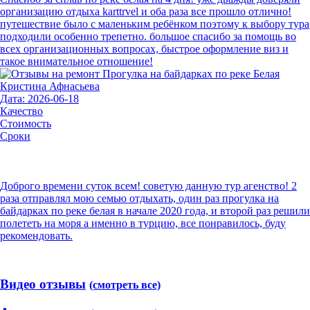
организацию отдыха karttrvel и оба раза все прошло отлично!
путешествие было с маленьким ребёнком поэтому к выбору тура
подходили особенно трепетно. большое спасибо за помощь во
всех организационных вопросах, быстрое оформление виз и
такое внимательное отношение!
Кристина Афнасьева
Дата: 2026-06-18
Качество
Стоимость
Сроки
Доброго времени суток всем! советую данную тур агенство! 2
раза отправлял мою семью отдыхать, один раз прогулка на
байдарках по реке белая в начале 2020 года, и второй раз решили
полететь на моря а именно в турцию, все понравилось, буду
рекомендовать.
Видео отзывы
(смотреть все)