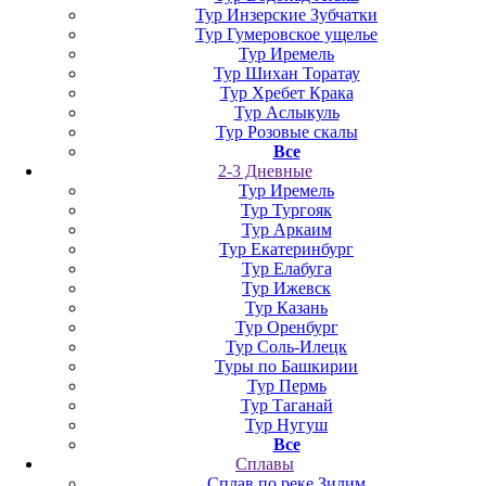
Тур Инзерские Зубчатки
Тур Гумеровское ущелье
Тур Иремель
Тур Шихан Торатау
Тур Хребет Крака
Тур Аслыкуль
Тур Розовые скалы
Все
2-3 Дневные
Тур Иремель
Тур Тургояк
Тур Аркаим
Тур Екатеринбург
Тур Елабуга
Тур Ижевск
Тур Казань
Тур Оренбург
Тур Соль-Илецк
Туры по Башкирии
Тур Пермь
Тур Таганай
Тур Нугуш
Все
Сплавы
Сплав по реке Зилим