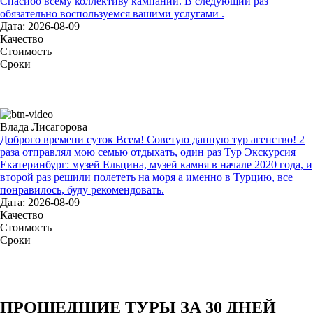
Спасибо всему коллективу кампании. В следующий раз
обязательно воспользуемся вашими услугами .
Дата: 2026-08-09
Качество
Стоимость
Сроки
Влада Лисагорова
Доброго времени суток Всем! Советую данную тур агенство! 2
раза отправлял мою семью отдыхать, один раз Тур Экскурсия
Екатеринбург: музей Ельцина, музей камня в начале 2020 года, и
второй раз решили полететь на моря а именно в Турцию, все
понравилось, буду рекомендовать.
Дата: 2026-08-09
Качество
Стоимость
Сроки
ПРОШЕДШИЕ ТУРЫ ЗА 30 ДНЕЙ