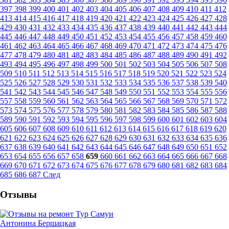
397
398
399
400
401
402
403
404
405
406
407
408
409
410
411
412
413
414
415
416
417
418
419
420
421
422
423
424
425
426
427
428
429
430
431
432
433
434
435
436
437
438
439
440
441
442
443
444
445
446
447
448
449
450
451
452
453
454
455
456
457
458
459
460
461
462
463
464
465
466
467
468
469
470
471
472
473
474
475
476
477
478
479
480
481
482
483
484
485
486
487
488
489
490
491
492
493
494
495
496
497
498
499
500
501
502
503
504
505
506
507
508
509
510
511
512
513
514
515
516
517
518
519
520
521
522
523
524
525
526
527
528
529
530
531
532
533
534
535
536
537
538
539
540
541
542
543
544
545
546
547
548
549
550
551
552
553
554
555
556
557
558
559
560
561
562
563
564
565
566
567
568
569
570
571
572
573
574
575
576
577
578
579
580
581
582
583
584
585
586
587
588
589
590
591
592
593
594
595
596
597
598
599
600
601
602
603
604
605
606
607
608
609
610
611
612
613
614
615
616
617
618
619
620
621
622
623
624
625
626
627
628
629
630
631
632
633
634
635
636
637
638
639
640
641
642
643
644
645
646
647
648
649
650
651
652
653
654
655
656
657
658
659
660
661
662
663
664
665
666
667
668
669
670
671
672
673
674
675
676
677
678
679
680
681
682
683
684
685
686
687
След
Отзывы
Антонина Бершацкая