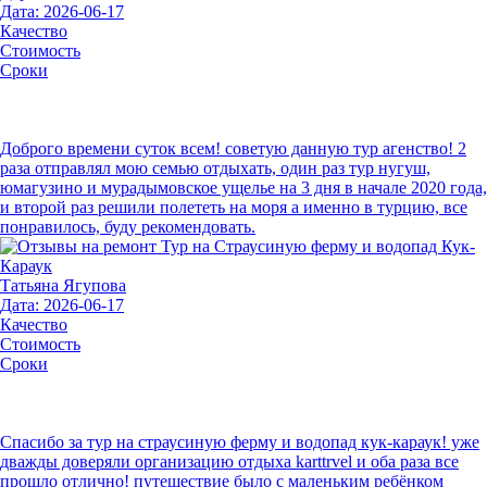
Дата: 2026-06-17
Качество
Стоимость
Сроки
Доброго времени суток всем! советую данную тур агенство! 2
раза отправлял мою семью отдыхать, один раз тур нугуш,
юмагузино и мурадымовское ущелье на 3 дня в начале 2020 года,
и второй раз решили полететь на моря а именно в турцию, все
понравилось, буду рекомендовать.
Татьяна Ягупова
Дата: 2026-06-17
Качество
Стоимость
Сроки
Спасибо за тур на страусиную ферму и водопад кук-караук! уже
дважды доверяли организацию отдыха karttrvel и оба раза все
прошло отлично! путешествие было с маленьким ребёнком