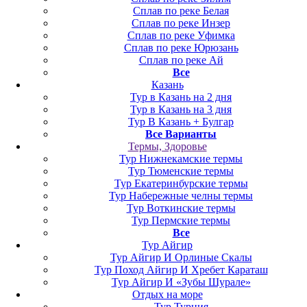
Сплав по реке Белая
Сплав по реке Инзер
Сплав по реке Уфимка
Сплав по реке Юрюзань
Сплав по реке Ай
Все
Казань
Тур в Казань на 2 дня
Тур в Казань на 3 дня
Тур В Казань + Булгар
Все Варианты
Термы, Здоровье
Тур Нижнекамские термы
Тур Тюменские термы
Тур Екатеринбурские термы
Тур Набережные челны термы
Тур Воткинские термы
Тур Пермские термы
Все
Тур Айгир
Тур Айгир И Орлиные Скалы
Тур Поход Айгир И Хребет Караташ
Тур Айгир И «Зубы Шурале»
Отдых на море
Тур Турция