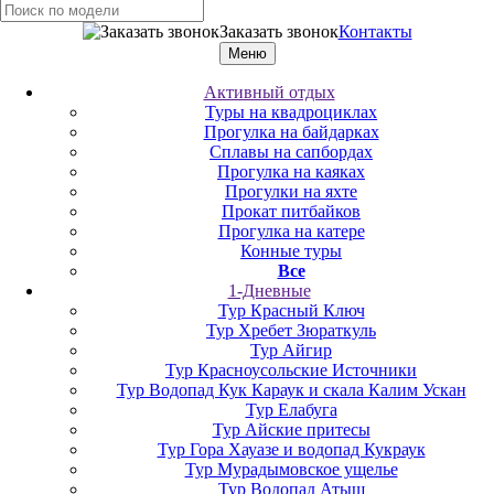
Заказать звонок
Контакты
Меню
Активный отдых
Туры на квадроциклах
Прогулка на байдарках
Сплавы на сапбордах
Прогулка на каяках
Прогулки на яхте
Прокат питбайков
Прогулка на катере
Конные туры
Все
1-Дневные
Тур Красный Ключ
Тур Хребет Зюраткуль
Тур Айгир
Тур Красноусольские Источники
Тур Водопад Кук Караук и скала Калим Ускан
Тур Елабуга
Тур Айские притесы
Тур Гора Хауазе и водопад Кукраук
Тур Мурадымовское ущелье
Тур Водопад Атыш