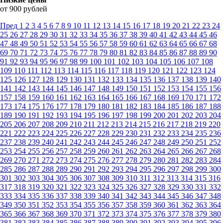
от 900 рублей
Пред
1
2
3
4
5
6
7
8
9
10
11
12
13
14
15
16
17
18
19
20
21
22
23
24
25
26
27
28
29
30
31
32
33
34
35
36
37
38
39
40
41
42
43
44
45
46
47
48
49
50
51
52
53
54
55
56
57
58
59
60
61
62
63
64
65
66
67
68
69
70
71
72
73
74
75
76
77
78
79
80
81
82
83
84
85
86
87
88
89
90
91
92
93
94
95
96
97
98
99
100
101
102
103
104
105
106
107
108
109
110
111
112
113
114
115
116
117
118
119
120
121
122
123
124
125
126
127
128
129
130
131
132
133
134
135
136
137
138
139
140
141
142
143
144
145
146
147
148
149
150
151
152
153
154
155
156
157
158
159
160
161
162
163
164
165
166
167
168
169
170
171
172
173
174
175
176
177
178
179
180
181
182
183
184
185
186
187
188
189
190
191
192
193
194
195
196
197
198
199
200
201
202
203
204
205
206
207
208
209
210
211
212
213
214
215
216
217
218
219
220
221
222
223
224
225
226
227
228
229
230
231
232
233
234
235
236
237
238
239
240
241
242
243
244
245
246
247
248
249
250
251
252
253
254
255
256
257
258
259
260
261
262
263
264
265
266
267
268
269
270
271
272
273
274
275
276
277
278
279
280
281
282
283
284
285
286
287
288
289
290
291
292
293
294
295
296
297
298
299
300
301
302
303
304
305
306
307
308
309
310
311
312
313
314
315
316
317
318
319
320
321
322
323
324
325
326
327
328
329
330
331
332
333
334
335
336
337
338
339
340
341
342
343
344
345
346
347
348
349
350
351
352
353
354
355
356
357
358
359
360
361
362
363
364
365
366
367
368
369
370
371
372
373
374
375
376
377
378
379
380
381
382
383
384
385
386
387
388
389
390
391
392
393
394
395
396