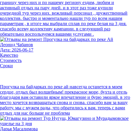
границу через них и по нашему региону ездим, любим и
активный отдых на пару дней. и в этот раз тоже купили
очередной тур через них. вежливый персонал , дружественный
коллектив. быстро и моментально нашли тур по всем нашим
параметрам , в итоге мы выбрали сплав по реке белая на 3 дня.
спасибо всему коллективу кампании. в следующий раз
обязательно воспользуемся вашими услугами .
Леонид Чабанов
Дата: 2026-06-17
Качество
Стоимость
Сроки
Прогулка на байдарках по реке ай навсегда останется в моем
сердце, отдых был волшебным! прекрасное море, бухта и отель
благодаря вам оставили яркое впечатление и бурю эмоций. в это
место хочется возвращаться снова и снова. спасибо вам за вашу
работу. мы с мужем рады, что обратились к вам. теперь с вами
отдых для нас больше не проблема
Дарья Масалимова