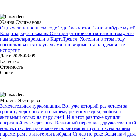
Жанна Сулиманова
Отдыхали в прошлом году Тур Экскурсия Екатеринбург: музей
Ельцина, музей камня. Сто процентное соответствие тому, что
нам задекларировали в КартаТревел. Хотели и в этом году
воспользоваться их услугами, но видимо эта пандемия все
испортит.
Дата: 2026-08-09
Качество
Стоимость
Сроки
Милена Якутарева
Замечательная туркомпания. Вот уже который раз летаем за
границу через них и по нашему региону ездим, любим и
активный отдых на пару дней. И в этот раз тоже купили
очередной тур через них. Вежливый персонал , дружественный
коллектив. Быстро и моментально нашли тур по всем нашим
параметрам , в итоге мы выбрали Сплав по реке Белая на 4 дня.