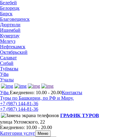
Белебей
Белорецк
Бирск
Благовещенск
Дюртюли
Ишимбай
Кумертау
Мелеуз
Нефтекамск
Октябрьский
Салават
Сибай
Туймазы
Уфа
Учалы
Уфа
Ежедневно: 10.00 - 20.00
Контакты
Туры по Башкирии, по РФ и Миру.
+7 (987)
144-81-36
+7 (987)
144-81-36
ГРАФИК ТУРОВ
улица Ухтомского, 22
Ежедневно: 10.00 - 20.00
Категории услуг
Меню