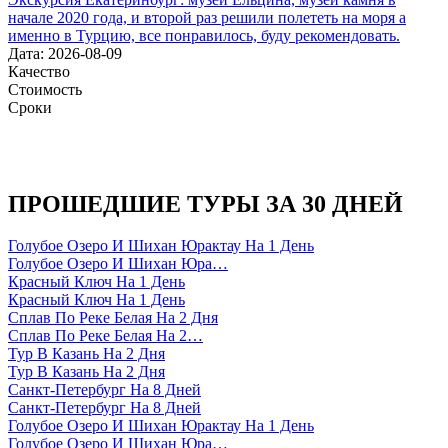
начале 2020 года, и второй раз решили полететь на моря а
именно в Турцию, все понравилось, буду рекомендовать.
Дата: 2026-08-09
Качество
Стоимость
Сроки
ПРОШЕДШИЕ ТУРЫ ЗА 30 ДНЕЙ
Голубое Озеро И Шихан Юрактау На 1 День
Голубое Озеро И Шихан Юра…
Красный Ключ На 1 День
Красный Ключ На 1 День
Сплав По Реке Белая На 2 Дня
Сплав По Реке Белая На 2…
Тур В Казань На 2 Дня
Тур В Казань На 2 Дня
Санкт-Петербург На 8 Дней
Санкт-Петербург На 8 Дней
Голубое Озеро И Шихан Юрактау На 1 День
Голубое Озеро И Шихан Юра…