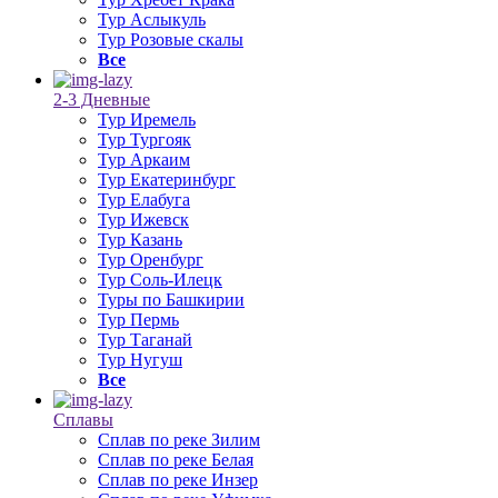
Тур Аслыкуль
Тур Розовые скалы
Все
2-3 Дневные
Тур Иремель
Тур Тургояк
Тур Аркаим
Тур Екатеринбург
Тур Елабуга
Тур Ижевск
Тур Казань
Тур Оренбург
Тур Соль-Илецк
Туры по Башкирии
Тур Пермь
Тур Таганай
Тур Нугуш
Все
Сплавы
Сплав по реке Зилим
Сплав по реке Белая
Сплав по реке Инзер