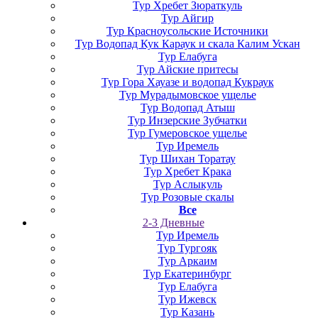
Тур Хребет Зюраткуль
Тур Айгир
Тур Красноусольские Источники
Тур Водопад Кук Караук и скала Калим Ускан
Тур Елабуга
Тур Айские притесы
Тур Гора Хауазе и водопад Кукраук
Тур Мурадымовское ущелье
Тур Водопад Атыш
Тур Инзерские Зубчатки
Тур Гумеровское ущелье
Тур Иремель
Тур Шихан Торатау
Тур Хребет Крака
Тур Аслыкуль
Тур Розовые скалы
Все
2-3 Дневные
Тур Иремель
Тур Тургояк
Тур Аркаим
Тур Екатеринбург
Тур Елабуга
Тур Ижевск
Тур Казань