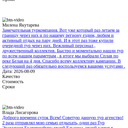
Милена Якутарева
Замечательная туркомпания. Вот уже который раз летаем за
границу через них и по нашему региону ездим, любим и
активный отдых на пару дней. И в этот раз тоже купили
очередной тур через них. Вежливый персонал ,
дружественный коллектив. Быстро и моментально нашли тур
по всем нашим параметрам , в итоге мы выбрали Сплав по
реке Белая на 4 дня. Спасибо всему коллективу кампании. В
следующий раз обязательно воспользуемся вашими услугами .
Дата: 2026-08-09
Качество
Стоимость
Сроки
Влада Лисагорова
Доброго времени суток Всем! Советую данную тур агенство!
2 раза отправлял мою семью отдыхать, один раз Тур
Экскурсия Екатеринбург: музей Ельцина, музей камня в