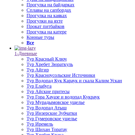
Прогулка на байдарках
Сплавы на сапбордах
Прогулка на каяках
Прогулки на яхте
Прокат питбайков
Прогулка на катере
Конные туры
Все
1-Дневные
Тур Красный Ключ
Тур Хребет Зюраткуль
Тур Айгир
Тур Красноусольские Источники
Тур Водопад Кук Караук и скала Калим Ускан
Тур Елабуга
Тур Айские притесы
Тур Гора Хауазе и водопад Кукраук
Тур Мурадымовское ущелье
Тур Водопад Атыш
Тур Инзерские Зубчатки
Тур Гумеровское ущелье
Тур Иремель
Тур Шихан Торатау
Тур Хребет Крака