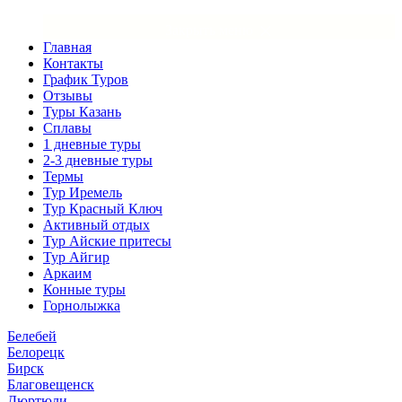
×
Закрыть меню
Главная
Контакты
График Туров
Отзывы
Туры Казань
Сплавы
1 дневные туры
2-3 дневные туры
Термы
Тур Иремель
Тур Красный Ключ
Активный отдых
Тур Айские притесы
Тур Айгир
Аркаим
Конные туры
Горнолыжка
Белебей
Белорецк
Бирск
Благовещенск
Дюртюли