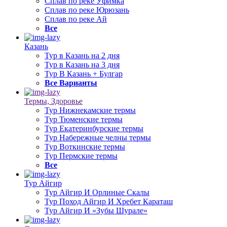
Сплав по реке Уфимка
Сплав по реке Юрюзань
Сплав по реке Ай
Все
Казань
Тур в Казань на 2 дня
Тур в Казань на 3 дня
Тур В Казань + Булгар
Все Варианты
Термы, Здоровье
Тур Нижнекамские термы
Тур Тюменские термы
Тур Екатеринбурские термы
Тур Набережные челны термы
Тур Воткинские термы
Тур Пермские термы
Все
Тур Айгир
Тур Айгир И Орлиные Скалы
Тур Поход Айгир И Хребет Караташ
Тур Айгир И «Зубы Шурале»