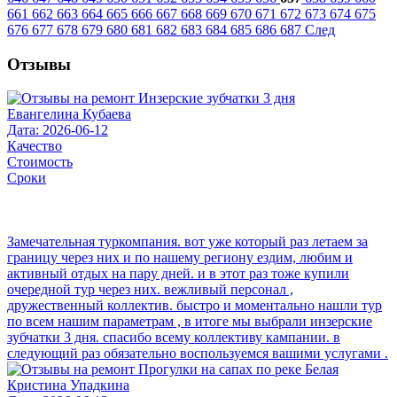
661
662
663
664
665
666
667
668
669
670
671
672
673
674
675
676
677
678
679
680
681
682
683
684
685
686
687
След
Отзывы
Евангелина Кубаева
Дата: 2026-06-12
Качество
Стоимость
Сроки
Замечательная туркомпания. вот уже который раз летаем за
границу через них и по нашему региону ездим, любим и
активный отдых на пару дней. и в этот раз тоже купили
очередной тур через них. вежливый персонал ,
дружественный коллектив. быстро и моментально нашли тур
по всем нашим параметрам , в итоге мы выбрали инзерские
зубчатки 3 дня. спасибо всему коллективу кампании. в
следующий раз обязательно воспользуемся вашими услугами .
Кристина Упадкина