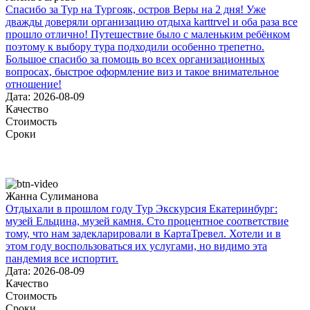
Спасибо за Тур на Тургояк, остров Веры на 2 дня! Уже
дважды доверяли организацию отдыха karttrvel и оба раза все
прошло отлично! Путешествие было с маленьким ребёнком
поэтому к выбору тура подходили особенно трепетно.
Большое спасибо за помощь во всех организационных
вопросах, быстрое оформление виз и такое внимательное
отношение!
Дата: 2026-08-09
Качество
Стоимость
Сроки
Жанна Сулиманова
Отдыхали в прошлом году Тур Экскурсия Екатеринбург:
музей Ельцина, музей камня. Сто процентное соответствие
тому, что нам задекларировали в КартаТревел. Хотели и в
этом году воспользоваться их услугами, но видимо эта
пандемия все испортит.
Дата: 2026-08-09
Качество
Стоимость
Сроки