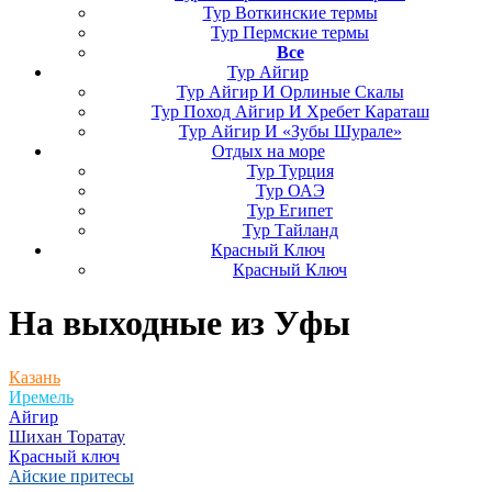
Тур Воткинские термы
Тур Пермские термы
Все
Тур Айгир
Тур Айгир И Орлиные Скалы
Тур Поход Айгир И Хребет Караташ
Тур Айгир И «Зубы Шурале»
Отдых на море
Тур Турция
Тур ОАЭ
Тур Египет
Тур Тайланд
Красный Ключ
Красный Ключ
На выходные
из Уфы
Казань
Иремель
Айгир
Шихан Торатау
Красный ключ
Айские притесы