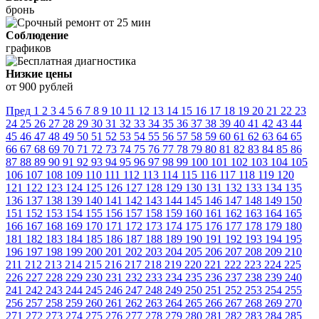
бронь
Соблюдение
графиков
Низкие цены
от 900 рублей
Пред
1
2
3
4
5
6
7
8
9
10
11
12
13
14
15
16
17
18
19
20
21
22
23
24
25
26
27
28
29
30
31
32
33
34
35
36
37
38
39
40
41
42
43
44
45
46
47
48
49
50
51
52
53
54
55
56
57
58
59
60
61
62
63
64
65
66
67
68
69
70
71
72
73
74
75
76
77
78
79
80
81
82
83
84
85
86
87
88
89
90
91
92
93
94
95
96
97
98
99
100
101
102
103
104
105
106
107
108
109
110
111
112
113
114
115
116
117
118
119
120
121
122
123
124
125
126
127
128
129
130
131
132
133
134
135
136
137
138
139
140
141
142
143
144
145
146
147
148
149
150
151
152
153
154
155
156
157
158
159
160
161
162
163
164
165
166
167
168
169
170
171
172
173
174
175
176
177
178
179
180
181
182
183
184
185
186
187
188
189
190
191
192
193
194
195
196
197
198
199
200
201
202
203
204
205
206
207
208
209
210
211
212
213
214
215
216
217
218
219
220
221
222
223
224
225
226
227
228
229
230
231
232
233
234
235
236
237
238
239
240
241
242
243
244
245
246
247
248
249
250
251
252
253
254
255
256
257
258
259
260
261
262
263
264
265
266
267
268
269
270
271
272
273
274
275
276
277
278
279
280
281
282
283
284
285