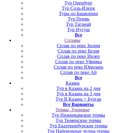
Тур Оренбург
Тур Соль-Илецк
Туры по Башкирии
Тур Пермь
Тур Таганай
Тур Нугуш
Все
Сплавы
Сплав по реке Зилим
Сплав по реке Белая
Сплав по реке Инзер
Сплав по реке Уфимка
Сплав по реке Юрюзань
Сплав по реке Ай
Все
Казань
Тур в Казань на 2 дня
Тур в Казань на 3 дня
Тур В Казань + Булгар
Все Варианты
Термы, Здоровье
Тур Нижнекамские термы
Тур Тюменские термы
Тур Екатеринбурские термы
Тур Набережные челны термы