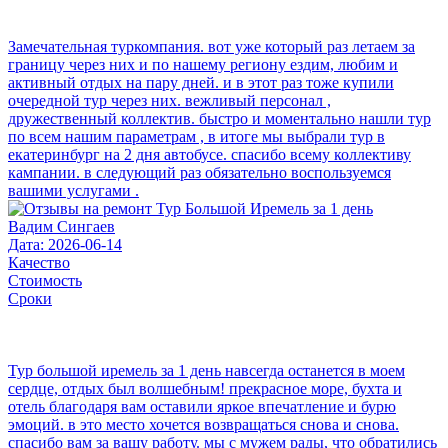
Замечательная туркомпания. вот уже который раз летаем за
границу через них и по нашему региону ездим, любим и
активный отдых на пару дней. и в этот раз тоже купили
очередной тур через них. вежливый персонал ,
дружественный коллектив. быстро и моментально нашли тур
по всем нашим параметрам , в итоге мы выбрали тур в
екатеринбург на 2 дня автобусе. спасибо всему коллективу
кампании. в следующий раз обязательно воспользуемся
вашими услугами .
Вадим Сингаев
Дата: 2026-06-14
Качество
Стоимость
Сроки
Тур большой иремель за 1 день навсегда останется в моем
сердце, отдых был волшебным! прекрасное море, бухта и
отель благодаря вам оставили яркое впечатление и бурю
эмоций. в это место хочется возвращаться снова и снова.
спасибо вам за вашу работу. мы с мужем рады, что обратились