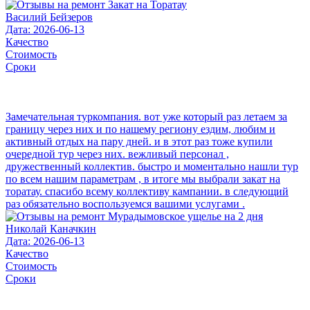
Василий Бейзеров
Дата: 2026-06-13
Качество
Стоимость
Сроки
Замечательная туркомпания. вот уже который раз летаем за
границу через них и по нашему региону ездим, любим и
активный отдых на пару дней. и в этот раз тоже купили
очередной тур через них. вежливый персонал ,
дружественный коллектив. быстро и моментально нашли тур
по всем нашим параметрам , в итоге мы выбрали закат на
торатау. спасибо всему коллективу кампании. в следующий
раз обязательно воспользуемся вашими услугами .
Николай Каначкин
Дата: 2026-06-13
Качество
Стоимость
Сроки