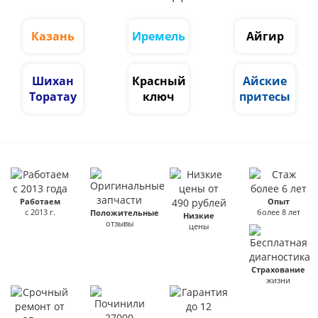
Казань
Иремель
Айгир
Шихан
Красный
Айские
Торатау
ключ
притесы
Работаем
Опыт
с 2013 г.
более 8 лет
Положительные
Низкие
отзывы
цены
Страхование
жизни