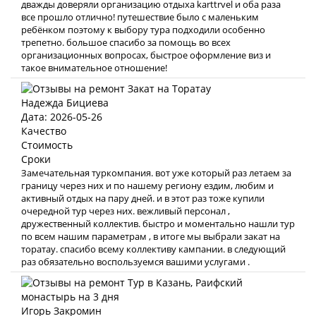
дважды доверяли организацию отдыха karttrvel и оба раза
все прошло отлично! путешествие было с маленьким
ребёнком поэтому к выбору тура подходили особенно
трепетно. большое спасибо за помощь во всех
организационных вопросах, быстрое оформление виз и
такое внимательное отношение!
Надежда Бициева
Дата: 2026-05-26
Качество
Стоимость
Сроки
Замечательная туркомпания. вот уже который раз летаем за
границу через них и по нашему региону ездим, любим и
активный отдых на пару дней. и в этот раз тоже купили
очередной тур через них. вежливый персонал ,
дружественный коллектив. быстро и моментально нашли тур
по всем нашим параметрам , в итоге мы выбрали закат на
торатау. спасибо всему коллективу кампании. в следующий
раз обязательно воспользуемся вашими услугами .
Игорь Закромин