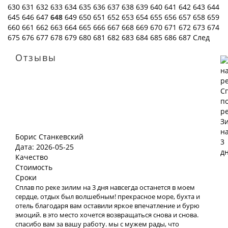
630
631
632
633
634
635
636
637
638
639
640
641
642
643
644
645
646
647
648
649
650
651
652
653
654
655
656
657
658
659
660
661
662
663
664
665
666
667
668
669
670
671
672
673
674
675
676
677
678
679
680
681
682
683
684
685
686
687
След
Отзывы
Борис Станкевский
Дата: 2026-05-25
Качество
Стоимость
Сроки
Сплав по реке зилим на 3 дня навсегда останется в моем
сердце, отдых был волшебным! прекрасное море, бухта и
отель благодаря вам оставили яркое впечатление и бурю
эмоций. в это место хочется возвращаться снова и снова.
спасибо вам за вашу работу. мы с мужем рады, что