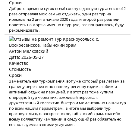
Сроки
Доброго времени суток всем! советую данную тур агенство! 2
раза отправлял мою семью отдыхать, один раз тур на
иремель на 2 дня в начале 2020 года, и второй раз решили
полететь на моря а именно в турцию, все понравилось, буду
рекомендовать.
Антон Мелковский
Дата: 2026-05-27
Качество
Стоимость
Сроки
Замечательная туркомпания. вот уже который раз летаем за
границу через них и по нашему региону ездим, любим и
активный отдых на пару дней. и в этот раз тоже купили
очередной тур через них. вежливый персонал ,
дружественный коллектив. быстро и моментально нашли тур
по всем нашим параметрам , в итоге мы выбрали тур
красноусольск, с. воскресенское, табынский храм. спасибо
всему коллективу кампании. в следующий раз обязательно
воспользуемся вашими услугами .