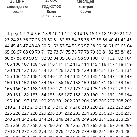
Соблюдаем
Быстрая
график
бронь
Было
< 700 туров
Пред
1
2
3
4
5
6
7
8
9
10
11
12
13
14
15
16
17
18
19
20
21
22
23
24
25
26
27
28
29
30
31
32
33
34
35
36
37
38
39
40
41
42
43
44
45
46
47
48
49
50
51
52
53
54
55
56
57
58
59
60
61
62
63
64
65
66
67
68
69
70
71
72
73
74
75
76
77
78
79
80
81
82
83
84
85
86
87
88
89
90
91
92
93
94
95
96
97
98
99
100
101
102
103
104
105
106
107
108
109
110
111
112
113
114
115
116
117
118
119
120
121
122
123
124
125
126
127
128
129
130
131
132
133
134
135
136
137
138
139
140
141
142
143
144
145
146
147
148
149
150
151
152
153
154
155
156
157
158
159
160
161
162
163
164
165
166
167
168
169
170
171
172
173
174
175
176
177
178
179
180
181
182
183
184
185
186
187
188
189
190
191
192
193
194
195
196
197
198
199
200
201
202
203
204
205
206
207
208
209
210
211
212
213
214
215
216
217
218
219
220
221
222
223
224
225
226
227
228
229
230
231
232
233
234
235
236
237
238
239
240
241
242
243
244
245
246
247
248
249
250
251
252
253
254
255
256
257
258
259
260
261
262
263
264
265
266
267
268
269
270
271
272
273
274
275
276
277
278
279
280
281
282
283
284