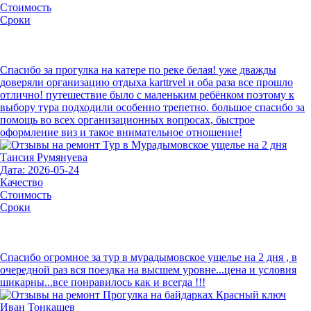
Стоимость
Сроки
Спасибо за прогулка на катере по реке белая! уже дважды
доверяли организацию отдыха karttrvel и оба раза все прошло
отлично! путешествие было с маленьким ребёнком поэтому к
выбору тура подходили особенно трепетно. большое спасибо за
помощь во всех организационных вопросах, быстрое
оформление виз и такое внимательное отношение!
Таисия Румянуева
Дата: 2026-05-24
Качество
Стоимость
Сроки
Спасибо огромное за тур в мурадымовское ущелье на 2 дня , в
очередной раз вся поездка на высшем уровне...цена и условия
шикарны...все понравилось как и всегда !!!
Иван Тонкашев