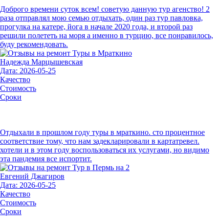
Доброго времени суток всем! советую данную тур агенство! 2
раза отправлял мою семью отдыхать, один раз тур павловка,
прогулка на катере, йога в начале 2020 года, и второй раз
решили полететь на моря а именно в турцию, все понравилось,
буду рекомендовать.
Надежда Марцышевская
Дата: 2026-05-25
Качество
Стоимость
Сроки
Отдыхали в прошлом году туры в мраткино. сто процентное
соответствие тому, что нам задекларировали в картатревел.
хотели и в этом году воспользоваться их услугами, но видимо
эта пандемия все испортит.
Евгений Джагиров
Дата: 2026-05-25
Качество
Стоимость
Сроки