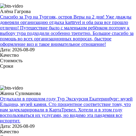
Алёна Гагрова
Спасибо за Тур на Тургояк, остров Веры на 2 дня! Уже дважды
доверяли организацию отдыха karttrvel и оба раза все прошло
отлично! Путешествие было с маленьким ребёнком поэтому к
выбору тура подходили особенно трепетно. Большое спасибо за
помощь во всех организационных вопросах, быстрое
оформление виз и такое внимательное отношение!
Дата: 2026-08-09
Качество
Стоимость
Сроки
Жанна Сулиманова
Отдыхали в прошлом году Тур Экскурсия Екатеринбург: музей
Ельцина, музей камня. Сто процентное соответствие тому, что
нам задекларировали в КартаТревел. Хотели и в этом году
воспользоваться их услугами, но видимо эта пандемия все
испортит.
Дата: 2026-08-09
Качество