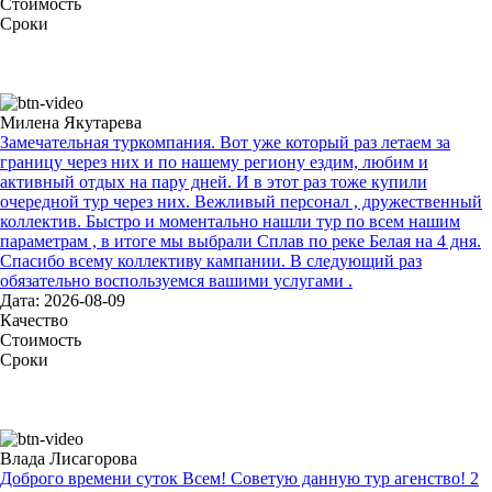
Стоимость
Сроки
Милена Якутарева
Замечательная туркомпания. Вот уже который раз летаем за
границу через них и по нашему региону ездим, любим и
активный отдых на пару дней. И в этот раз тоже купили
очередной тур через них. Вежливый персонал , дружественный
коллектив. Быстро и моментально нашли тур по всем нашим
параметрам , в итоге мы выбрали Сплав по реке Белая на 4 дня.
Спасибо всему коллективу кампании. В следующий раз
обязательно воспользуемся вашими услугами .
Дата: 2026-08-09
Качество
Стоимость
Сроки
Влада Лисагорова
Доброго времени суток Всем! Советую данную тур агенство! 2