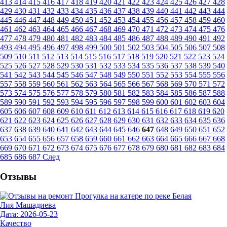
413
414
415
416
417
418
419
420
421
422
423
424
425
426
427
428
429
430
431
432
433
434
435
436
437
438
439
440
441
442
443
444
445
446
447
448
449
450
451
452
453
454
455
456
457
458
459
460
461
462
463
464
465
466
467
468
469
470
471
472
473
474
475
476
477
478
479
480
481
482
483
484
485
486
487
488
489
490
491
492
493
494
495
496
497
498
499
500
501
502
503
504
505
506
507
508
509
510
511
512
513
514
515
516
517
518
519
520
521
522
523
524
525
526
527
528
529
530
531
532
533
534
535
536
537
538
539
540
541
542
543
544
545
546
547
548
549
550
551
552
553
554
555
556
557
558
559
560
561
562
563
564
565
566
567
568
569
570
571
572
573
574
575
576
577
578
579
580
581
582
583
584
585
586
587
588
589
590
591
592
593
594
595
596
597
598
599
600
601
602
603
604
605
606
607
608
609
610
611
612
613
614
615
616
617
618
619
620
621
622
623
624
625
626
627
628
629
630
631
632
633
634
635
636
637
638
639
640
641
642
643
644
645
646
647
648
649
650
651
652
653
654
655
656
657
658
659
660
661
662
663
664
665
666
667
668
669
670
671
672
673
674
675
676
677
678
679
680
681
682
683
684
685
686
687
След
Отзывы
Лия Машадиева
Дата: 2026-05-23
Качество