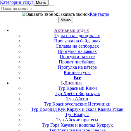
Категории услуг
Меню
Заказать звонок
Контакты
Меню
Активный отдых
Туры на квадроциклах
Прогулка на байдарках
Сплавы на сапбордах
Прогулка на каяках
Прогулки на яхте
Прокат питбайков
Прогулка на катере
Конные туры
Все
1-Дневные
Тур Красный Ключ
Тур Хребет Зюраткуль
Тур Айгир
Тур Красноусольские Источники
Тур Водопад Кук Караук и скала Калим Ускан
Тур Елабуга
Тур Айские притесы
Тур Гора Хауазе и водопад Кукраук
Тур Мурадымовское ущелье