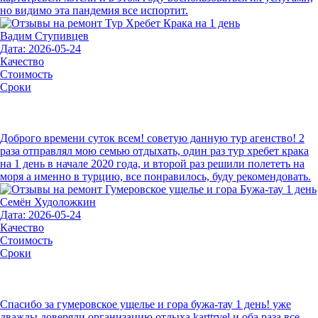
но видимо эта пандемия все испортит.
Вадим Ступивцев
Дата: 2026-05-24
Качество
Стоимость
Сроки
Доброго времени суток всем! советую данную тур агенство! 2
раза отправлял мою семью отдыхать, один раз тур хребет крака
на 1 день в начале 2020 года, и второй раз решили полететь на
моря а именно в турцию, все понравилось, буду рекомендовать.
Семён Худоложкин
Дата: 2026-05-24
Качество
Стоимость
Сроки
Спасибо за гумеровское ущелье и гора бужа-тау 1 день! уже
дважды доверяли организацию отдыха karttrvel и оба раза все