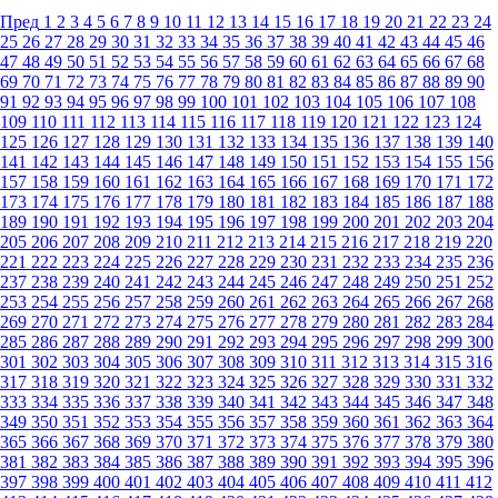
Пред
1
2
3
4
5
6
7
8
9
10
11
12
13
14
15
16
17
18
19
20
21
22
23
24
25
26
27
28
29
30
31
32
33
34
35
36
37
38
39
40
41
42
43
44
45
46
47
48
49
50
51
52
53
54
55
56
57
58
59
60
61
62
63
64
65
66
67
68
69
70
71
72
73
74
75
76
77
78
79
80
81
82
83
84
85
86
87
88
89
90
91
92
93
94
95
96
97
98
99
100
101
102
103
104
105
106
107
108
109
110
111
112
113
114
115
116
117
118
119
120
121
122
123
124
125
126
127
128
129
130
131
132
133
134
135
136
137
138
139
140
141
142
143
144
145
146
147
148
149
150
151
152
153
154
155
156
157
158
159
160
161
162
163
164
165
166
167
168
169
170
171
172
173
174
175
176
177
178
179
180
181
182
183
184
185
186
187
188
189
190
191
192
193
194
195
196
197
198
199
200
201
202
203
204
205
206
207
208
209
210
211
212
213
214
215
216
217
218
219
220
221
222
223
224
225
226
227
228
229
230
231
232
233
234
235
236
237
238
239
240
241
242
243
244
245
246
247
248
249
250
251
252
253
254
255
256
257
258
259
260
261
262
263
264
265
266
267
268
269
270
271
272
273
274
275
276
277
278
279
280
281
282
283
284
285
286
287
288
289
290
291
292
293
294
295
296
297
298
299
300
301
302
303
304
305
306
307
308
309
310
311
312
313
314
315
316
317
318
319
320
321
322
323
324
325
326
327
328
329
330
331
332
333
334
335
336
337
338
339
340
341
342
343
344
345
346
347
348
349
350
351
352
353
354
355
356
357
358
359
360
361
362
363
364
365
366
367
368
369
370
371
372
373
374
375
376
377
378
379
380
381
382
383
384
385
386
387
388
389
390
391
392
393
394
395
396
397
398
399
400
401
402
403
404
405
406
407
408
409
410
411
412