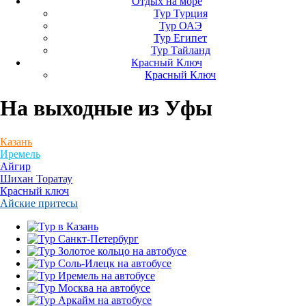
Отдых на море
Тур Турция
Тур ОАЭ
Тур Египет
Тур Тайланд
Красный Ключ
Красный Ключ
На выходные
из Уфы
Казань
Иремель
Айгир
Шихан Торатау
Красный ключ
Айские притесы