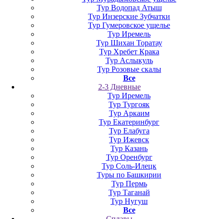
Тур Водопад Атыш
Тур Инзерские Зубчатки
Тур Гумеровское ущелье
Тур Иремель
Тур Шихан Торатау
Тур Хребет Крака
Тур Аслыкуль
Тур Розовые скалы
Все
2-3 Дневные
Тур Иремель
Тур Тургояк
Тур Аркаим
Тур Екатеринбург
Тур Елабуга
Тур Ижевск
Тур Казань
Тур Оренбург
Тур Соль-Илецк
Туры по Башкирии
Тур Пермь
Тур Таганай
Тур Нугуш
Все
Сплавы