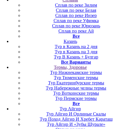
Сплав по реке Зилим
Сплав по реке Белая
Сплав по реке Инзер
Сплав по реке Уфимка
Сплав по реке Юрюзань
Сплав по реке Ай
Все
Казань
Тур в Казань на 2 дня
Тур в Казань на 3 дня
Тур В Казань + Булгар
Все Варианты
Термы, Здоровье
Тур Нижнекамские термы
Тур Тюменские термы
Тур Екатеринбурские термы
Тур Набережные челны термы
Тур Воткинские термы
Тур Пермские термы
Все
Тур Айгир
Тур Айгир И Орлиные Скалы
Тур Поход Айгир И Хребет Караташ
Тур Айгир И «Зубы Шурале»