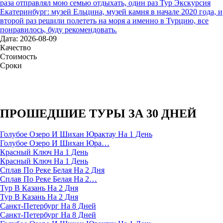
раза отправлял мою семью отдыхать, один раз Тур Экскурсия
Екатеринбург: музей Ельцина, музей камня в начале 2020 года, и
второй раз решили полететь на моря а именно в Турцию, все
понравилось, буду рекомендовать.
Дата: 2026-08-09
Качество
Стоимость
Сроки
ПРОШЕДШИЕ ТУРЫ ЗА 30 ДНЕЙ
Голубое Озеро И Шихан Юрактау На 1 День
Голубое Озеро И Шихан Юра…
Красный Ключ На 1 День
Красный Ключ На 1 День
Сплав По Реке Белая На 2 Дня
Сплав По Реке Белая На 2…
Тур В Казань На 2 Дня
Тур В Казань На 2 Дня
Санкт-Петербург На 8 Дней
Санкт-Петербург На 8 Дней