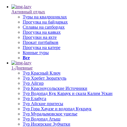
Активный отдых
Туры на квадроциклах
Прогулка на байдарках
Сплавы на сапбордах
Прогулка на каяках
Прогулки на яхте
Прокат питбайков
Прогулка на катере
Конные туры
Все
1-Дневные
Тур Красный Ключ
Тур Хребет Зюраткуль
Тур Айгир
Тур Красноусольские Источники
Тур Водопад Кук Караук и скала Калим Ускан
Тур Елабуга
Тур Айские притесы
Тур Гора Хауазе и водопад Кукраук
Тур Мурадымовское ущелье
Тур Водопад Атыш
Тур Инзерские Зубчатки