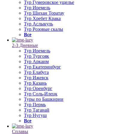
Тур Гумеровское ущелье
Тур Иремель
Тур Шихан Торатау
Тур Хребет Крака
Тур Аслыкуль
Тур Розовые скалы
Все
2-3 Дневные
Тур Иремель
Тур Тургояк
Тур Аркаим
Тур Екатеринбург
Тур Елабуга
Тур Ижевск
Тур Казань
Тур Оренбург
Тур Соль-Илецк
Туры по Башкирии
Тур Пермь
Тур Таганай
Тур Нугуш
Все
Сплавы