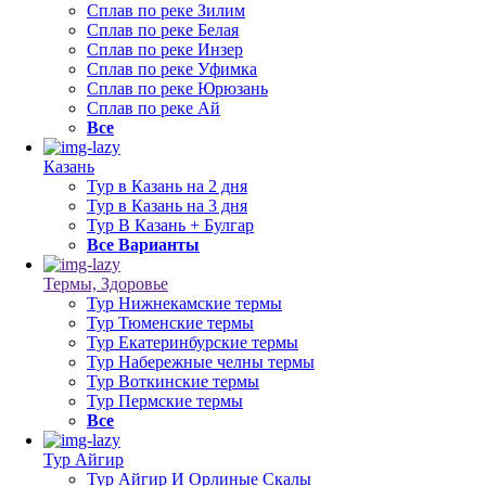
Сплав по реке Зилим
Сплав по реке Белая
Сплав по реке Инзер
Сплав по реке Уфимка
Сплав по реке Юрюзань
Сплав по реке Ай
Все
Казань
Тур в Казань на 2 дня
Тур в Казань на 3 дня
Тур В Казань + Булгар
Все Варианты
Термы, Здоровье
Тур Нижнекамские термы
Тур Тюменские термы
Тур Екатеринбурские термы
Тур Набережные челны термы
Тур Воткинские термы
Тур Пермские термы
Все
Тур Айгир
Тур Айгир И Орлиные Скалы