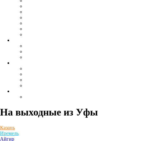
На выходные
из Уфы
Казань
Иремель
Айгир