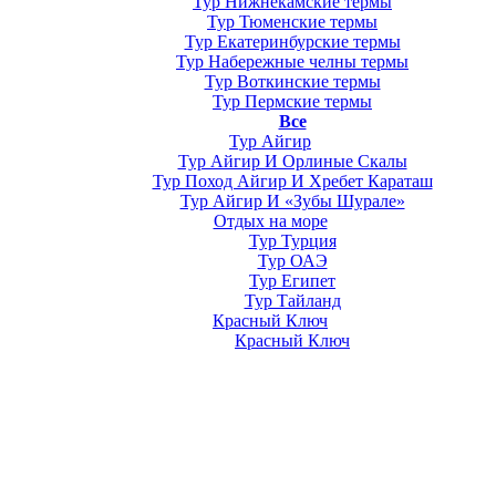
Тур Нижнекамские термы
Тур Тюменские термы
Тур Екатеринбурские термы
Тур Набережные челны термы
Тур Воткинские термы
Тур Пермские термы
Все
Тур Айгир
Тур Айгир И Орлиные Скалы
Тур Поход Айгир И Хребет Караташ
Тур Айгир И «Зубы Шурале»
Отдых на море
Тур Турция
Тур ОАЭ
Тур Египет
Тур Тайланд
Красный Ключ
Красный Ключ