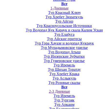
Все
1-Дневные
Тур Красный Ключ
Тур Хребет Зюраткуль
Тур Айгир
Тур Красноусольские Источники
Тур Водопад Кук Караук и скала Калим Ускан
Тур Елабуга
Тур Айские притесы
Тур Гора Хауазе и водопад Кукраук
Тур Мурадымовское ущелье
Тур Водопад Атыш
Тур Инзерские Зубчатки
Тур Гумеровское ущелье
Тур Иремель
Тур Шихан Торатау
Тур Хребет Крака
Тур Аслыкуль
Тур Розовые скалы
Все
2-3 Дневные
Тур Иремель
Тур Тургояк
Тур Аркаим
Тур Екатеринбург