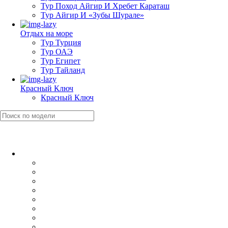
Тур Поход Айгир И Хребет Караташ
Тур Айгир И «Зубы Шурале»
Отдых на море
Тур Турция
Тур ОАЭ
Тур Египет
Тур Тайланд
Красный Ключ
Красный Ключ