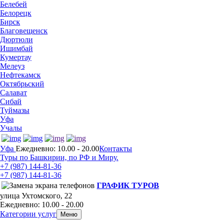
Белебей
Белорецк
Бирск
Благовещенск
Дюртюли
Ишимбай
Кумертау
Мелеуз
Нефтекамск
Октябрьский
Салават
Сибай
Туймазы
Уфа
Учалы
Уфа
Ежедневно: 10.00 - 20.00
Контакты
Туры по Башкирии, по РФ и Миру.
+7 (987)
144-81-36
+7 (987)
144-81-36
ГРАФИК ТУРОВ
улица Ухтомского, 22
Ежедневно: 10.00 - 20.00
Категории услуг
Меню