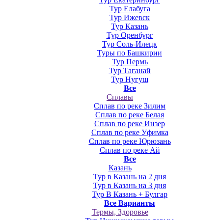
Тур Елабуга
Тур Ижевск
Тур Казань
Тур Оренбург
Тур Соль-Илецк
Туры по Башкирии
Тур Пермь
Тур Таганай
Тур Нугуш
Все
Сплавы
Сплав по реке Зилим
Сплав по реке Белая
Сплав по реке Инзер
Сплав по реке Уфимка
Сплав по реке Юрюзань
Сплав по реке Ай
Все
Казань
Тур в Казань на 2 дня
Тур в Казань на 3 дня
Тур В Казань + Булгар
Все Варианты
Термы, Здоровье