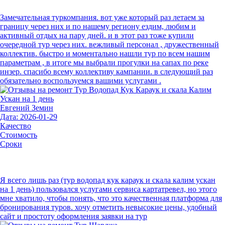
Замечательная туркомпания. вот уже который раз летаем за
границу через них и по нашему региону ездим, любим и
активный отдых на пару дней. и в этот раз тоже купили
очередной тур через них. вежливый персонал , дружественный
коллектив. быстро и моментально нашли тур по всем нашим
параметрам , в итоге мы выбрали прогулки на сапах по реке
инзер. спасибо всему коллективу кампании. в следующий раз
обязательно воспользуемся вашими услугами .
Евгений Земин
Дата: 2026-01-29
Качество
Стоимость
Сроки
Я всего лишь раз (тур водопад кук караук и скала калим ускан
на 1 день) пользовался услугами сервиса картатревел, но этого
мне хватило, чтобы понять, что это качественная платформа для
бронирования туров. хочу отметить невысокие цены, удобный
сайт и простоту оформления заявки на тур