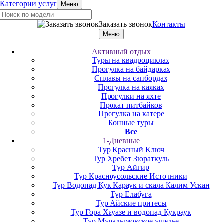
Категории услуг
Меню
Заказать звонок
Контакты
Меню
Активный отдых
Туры на квадроциклах
Прогулка на байдарках
Сплавы на сапбордах
Прогулка на каяках
Прогулки на яхте
Прокат питбайков
Прогулка на катере
Конные туры
Все
1-Дневные
Тур Красный Ключ
Тур Хребет Зюраткуль
Тур Айгир
Тур Красноусольские Источники
Тур Водопад Кук Караук и скала Калим Ускан
Тур Елабуга
Тур Айские притесы
Тур Гора Хауазе и водопад Кукраук
Тур Мурадымовское ущелье