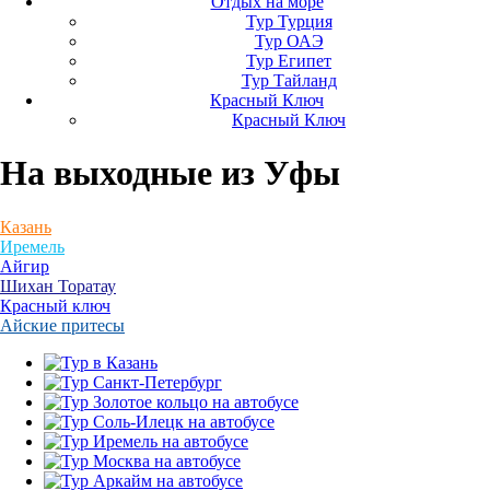
Отдых на море
Тур Турция
Тур ОАЭ
Тур Египет
Тур Тайланд
Красный Ключ
Красный Ключ
На выходные
из Уфы
Казань
Иремель
Айгир
Шихан Торатау
Красный ключ
Айские притесы