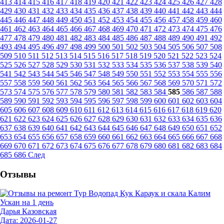
413
414
415
416
417
418
419
420
421
422
423
424
425
426
427
428
429
430
431
432
433
434
435
436
437
438
439
440
441
442
443
444
445
446
447
448
449
450
451
452
453
454
455
456
457
458
459
460
461
462
463
464
465
466
467
468
469
470
471
472
473
474
475
476
477
478
479
480
481
482
483
484
485
486
487
488
489
490
491
492
493
494
495
496
497
498
499
500
501
502
503
504
505
506
507
508
509
510
511
512
513
514
515
516
517
518
519
520
521
522
523
524
525
526
527
528
529
530
531
532
533
534
535
536
537
538
539
540
541
542
543
544
545
546
547
548
549
550
551
552
553
554
555
556
557
558
559
560
561
562
563
564
565
566
567
568
569
570
571
572
573
574
575
576
577
578
579
580
581
582
583
584
585
586
587
588
589
590
591
592
593
594
595
596
597
598
599
600
601
602
603
604
605
606
607
608
609
610
611
612
613
614
615
616
617
618
619
620
621
622
623
624
625
626
627
628
629
630
631
632
633
634
635
636
637
638
639
640
641
642
643
644
645
646
647
648
649
650
651
652
653
654
655
656
657
658
659
660
661
662
663
664
665
666
667
668
669
670
671
672
673
674
675
676
677
678
679
680
681
682
683
684
685
686
След
Отзывы
Дарья Казовская
Дата: 2026-01-27