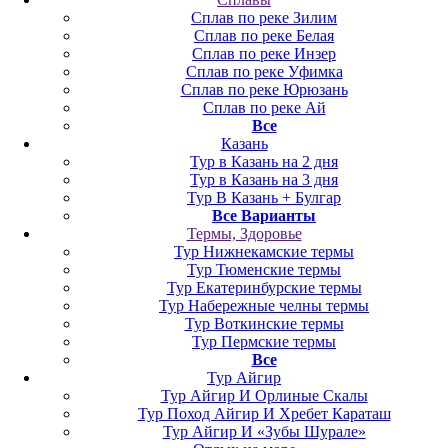
Сплав по реке Зилим
Сплав по реке Белая
Сплав по реке Инзер
Сплав по реке Уфимка
Сплав по реке Юрюзань
Сплав по реке Ай
Все
Казань
Тур в Казань на 2 дня
Тур в Казань на 3 дня
Тур В Казань + Булгар
Все Варианты
Термы, Здоровье
Тур Нижнекамские термы
Тур Тюменские термы
Тур Екатеринбурские термы
Тур Набережные челны термы
Тур Воткинские термы
Тур Пермские термы
Все
Тур Айгир
Тур Айгир И Орлиные Скалы
Тур Поход Айгир И Хребет Караташ
Тур Айгир И «Зубы Шурале»