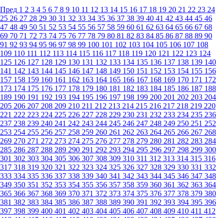
Пред
1
2
3
4
5
6
7
8
9
10
11
12
13
14
15
16
17
18
19
20
21
22
23
24
25
26
27
28
29
30
31
32
33
34
35
36
37
38
39
40
41
42
43
44
45
46
47
48
49
50
51
52
53
54
55
56
57
58
59
60
61
62
63
64
65
66
67
68
69
70
71
72
73
74
75
76
77
78
79
80
81
82
83
84
85
86
87
88
89
90
91
92
93
94
95
96
97
98
99
100
101
102
103
104
105
106
107
108
109
110
111
112
113
114
115
116
117
118
119
120
121
122
123
124
125
126
127
128
129
130
131
132
133
134
135
136
137
138
139
140
141
142
143
144
145
146
147
148
149
150
151
152
153
154
155
156
157
158
159
160
161
162
163
164
165
166
167
168
169
170
171
172
173
174
175
176
177
178
179
180
181
182
183
184
185
186
187
188
189
190
191
192
193
194
195
196
197
198
199
200
201
202
203
204
205
206
207
208
209
210
211
212
213
214
215
216
217
218
219
220
221
222
223
224
225
226
227
228
229
230
231
232
233
234
235
236
237
238
239
240
241
242
243
244
245
246
247
248
249
250
251
252
253
254
255
256
257
258
259
260
261
262
263
264
265
266
267
268
269
270
271
272
273
274
275
276
277
278
279
280
281
282
283
284
285
286
287
288
289
290
291
292
293
294
295
296
297
298
299
300
301
302
303
304
305
306
307
308
309
310
311
312
313
314
315
316
317
318
319
320
321
322
323
324
325
326
327
328
329
330
331
332
333
334
335
336
337
338
339
340
341
342
343
344
345
346
347
348
349
350
351
352
353
354
355
356
357
358
359
360
361
362
363
364
365
366
367
368
369
370
371
372
373
374
375
376
377
378
379
380
381
382
383
384
385
386
387
388
389
390
391
392
393
394
395
396
397
398
399
400
401
402
403
404
405
406
407
408
409
410
411
412