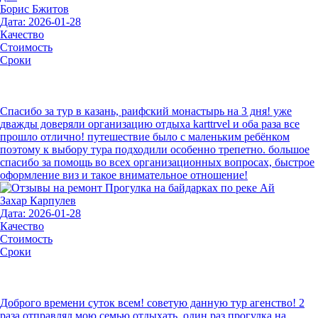
Борис Бжитов
Дата: 2026-01-28
Качество
Стоимость
Сроки
Спасибо за тур в казань, раифский монастырь на 3 дня! уже
дважды доверяли организацию отдыха karttrvel и оба раза все
прошло отлично! путешествие было с маленьким ребёнком
поэтому к выбору тура подходили особенно трепетно. большое
спасибо за помощь во всех организационных вопросах, быстрое
оформление виз и такое внимательное отношение!
Захар Карпулев
Дата: 2026-01-28
Качество
Стоимость
Сроки
Доброго времени суток всем! советую данную тур агенство! 2
раза отправлял мою семью отдыхать, один раз прогулка на