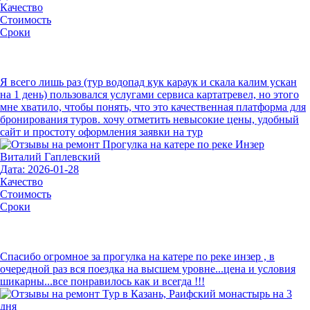
Качество
Стоимость
Сроки
Я всего лишь раз (тур водопад кук караук и скала калим ускан
на 1 день) пользовался услугами сервиса картатревел, но этого
мне хватило, чтобы понять, что это качественная платформа для
бронирования туров. хочу отметить невысокие цены, удобный
сайт и простоту оформления заявки на тур
Виталий Гаплевский
Дата: 2026-01-28
Качество
Стоимость
Сроки
Спасибо огромное за прогулка на катере по реке инзер , в
очередной раз вся поездка на высшем уровне...цена и условия
шикарны...все понравилось как и всегда !!!