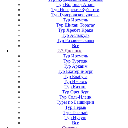
Тур Водопад Атыш
Тур Инзерские Зубчатки
Тур Гумеровское ущелье
Тур Иремель
Тур Шихан Торатау
Тур Хребет Крака
Тур Аслыкуль
Тур Розовые скалы
Все
2-3 Дневные
Тур Иремель
Тур Тургояк
Тур Аркаим
Тур Екатеринбург
Тур Елабуга
Тур Ижевск
Тур Казань
Тур Оренбург
Тур Соль-Илецк
Туры по Башкирии
Тур Пермь
Тур Таганай
Тур Нугуш
Все
Сплавы