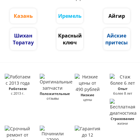
Казань
Иремель
Айгир
Шихан
Красный
Айские
Торатау
ключ
притесы
Работаем
Опыт
с 2013 г.
более 8 лет
Положительные
Низкие
отзывы
цены
Страхование
жизни