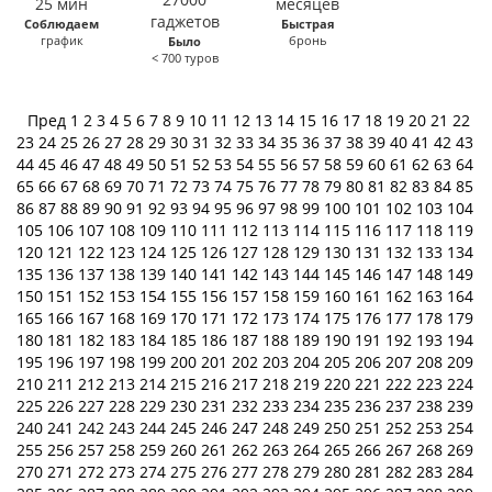
Соблюдаем
Быстрая
график
бронь
Было
< 700 туров
Пред
1
2
3
4
5
6
7
8
9
10
11
12
13
14
15
16
17
18
19
20
21
22
23
24
25
26
27
28
29
30
31
32
33
34
35
36
37
38
39
40
41
42
43
44
45
46
47
48
49
50
51
52
53
54
55
56
57
58
59
60
61
62
63
64
65
66
67
68
69
70
71
72
73
74
75
76
77
78
79
80
81
82
83
84
85
86
87
88
89
90
91
92
93
94
95
96
97
98
99
100
101
102
103
104
105
106
107
108
109
110
111
112
113
114
115
116
117
118
119
120
121
122
123
124
125
126
127
128
129
130
131
132
133
134
135
136
137
138
139
140
141
142
143
144
145
146
147
148
149
150
151
152
153
154
155
156
157
158
159
160
161
162
163
164
165
166
167
168
169
170
171
172
173
174
175
176
177
178
179
180
181
182
183
184
185
186
187
188
189
190
191
192
193
194
195
196
197
198
199
200
201
202
203
204
205
206
207
208
209
210
211
212
213
214
215
216
217
218
219
220
221
222
223
224
225
226
227
228
229
230
231
232
233
234
235
236
237
238
239
240
241
242
243
244
245
246
247
248
249
250
251
252
253
254
255
256
257
258
259
260
261
262
263
264
265
266
267
268
269
270
271
272
273
274
275
276
277
278
279
280
281
282
283
284