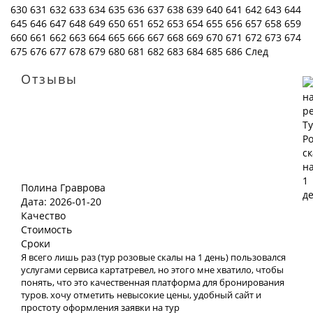
630
631
632
633
634
635
636
637
638
639
640
641
642
643
644
645
646
647
648
649
650
651
652
653
654
655
656
657
658
659
660
661
662
663
664
665
666
667
668
669
670
671
672
673
674
675
676
677
678
679
680
681
682
683
684
685
686
След
Отзывы
Полина Граврова
Дата: 2026-01-20
Качество
Стоимость
Сроки
Я всего лишь раз (тур розовые скалы на 1 день) пользовался
услугами сервиса картатревел, но этого мне хватило, чтобы
понять, что это качественная платформа для бронирования
туров. хочу отметить невысокие цены, удобный сайт и
простоту оформления заявки на тур