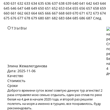
630
631
632
633
634
635
636
637
638
639
640
641
642
643
644
645
646
647
648
649
650
651
652
653
654
655
656
657
658
659
660
661
662
663
664
665
666
667
668
669
670
671
672
673
674
675
676
677
678
679
680
681
682
683
684
685
686
687
След
Отзывы
Элина Жемалютдинова
Дата: 2025-11-06
Качество
Стоимость
Сроки
Доброго времени суток всем! советую данную тур агенство! 2
раза отправлял мою семью отдыхать, один раз сплав по реке
белая на 4 дня в начале 2020 года, и второй раз решили
полететь на моря а именно в турцию, все понравилось, буду
рекомендовать.