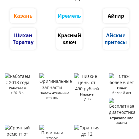
Казань
Иремель
Айгир
Шихан
Красный
Айские
Торатау
ключ
притесы
Работаем
Опыт
с 2013 г.
более 8 лет
Положительные
Низкие
отзывы
цены
Страхование
жизни