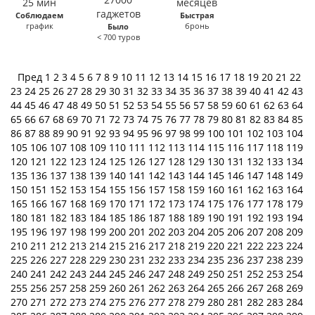
Соблюдаем
Быстрая
график
бронь
Было
< 700 туров
Пред
1
2
3
4
5
6
7
8
9
10
11
12
13
14
15
16
17
18
19
20
21
22
23
24
25
26
27
28
29
30
31
32
33
34
35
36
37
38
39
40
41
42
43
44
45
46
47
48
49
50
51
52
53
54
55
56
57
58
59
60
61
62
63
64
65
66
67
68
69
70
71
72
73
74
75
76
77
78
79
80
81
82
83
84
85
86
87
88
89
90
91
92
93
94
95
96
97
98
99
100
101
102
103
104
105
106
107
108
109
110
111
112
113
114
115
116
117
118
119
120
121
122
123
124
125
126
127
128
129
130
131
132
133
134
135
136
137
138
139
140
141
142
143
144
145
146
147
148
149
150
151
152
153
154
155
156
157
158
159
160
161
162
163
164
165
166
167
168
169
170
171
172
173
174
175
176
177
178
179
180
181
182
183
184
185
186
187
188
189
190
191
192
193
194
195
196
197
198
199
200
201
202
203
204
205
206
207
208
209
210
211
212
213
214
215
216
217
218
219
220
221
222
223
224
225
226
227
228
229
230
231
232
233
234
235
236
237
238
239
240
241
242
243
244
245
246
247
248
249
250
251
252
253
254
255
256
257
258
259
260
261
262
263
264
265
266
267
268
269
270
271
272
273
274
275
276
277
278
279
280
281
282
283
284