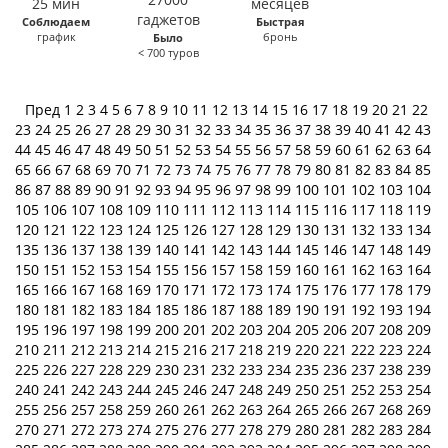
Соблюдаем
Быстрая
график
бронь
Было
< 700 туров
Пред
1
2
3
4
5
6
7
8
9
10
11
12
13
14
15
16
17
18
19
20
21
22
23
24
25
26
27
28
29
30
31
32
33
34
35
36
37
38
39
40
41
42
43
44
45
46
47
48
49
50
51
52
53
54
55
56
57
58
59
60
61
62
63
64
65
66
67
68
69
70
71
72
73
74
75
76
77
78
79
80
81
82
83
84
85
86
87
88
89
90
91
92
93
94
95
96
97
98
99
100
101
102
103
104
105
106
107
108
109
110
111
112
113
114
115
116
117
118
119
120
121
122
123
124
125
126
127
128
129
130
131
132
133
134
135
136
137
138
139
140
141
142
143
144
145
146
147
148
149
150
151
152
153
154
155
156
157
158
159
160
161
162
163
164
165
166
167
168
169
170
171
172
173
174
175
176
177
178
179
180
181
182
183
184
185
186
187
188
189
190
191
192
193
194
195
196
197
198
199
200
201
202
203
204
205
206
207
208
209
210
211
212
213
214
215
216
217
218
219
220
221
222
223
224
225
226
227
228
229
230
231
232
233
234
235
236
237
238
239
240
241
242
243
244
245
246
247
248
249
250
251
252
253
254
255
256
257
258
259
260
261
262
263
264
265
266
267
268
269
270
271
272
273
274
275
276
277
278
279
280
281
282
283
284