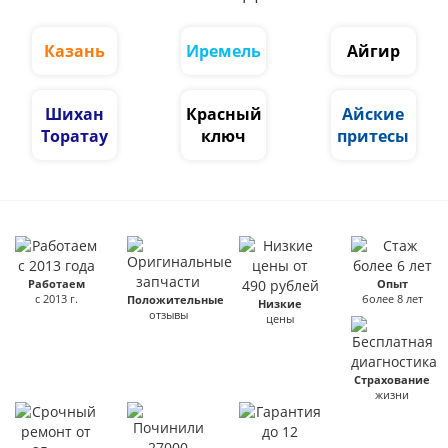
Казань
Иремель
Айгир
Шихан
Красный
Айские
Торатау
ключ
притесы
Работаем
Опыт
с 2013 г.
более 8 лет
Положительные
Низкие
отзывы
цены
Страхование
жизни