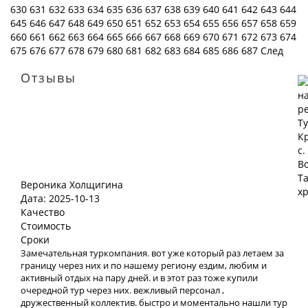
630
631
632
633
634
635
636
637
638
639
640
641
642
643
644
645
646
647
648
649
650
651
652
653
654
655
656
657
658
659
660
661
662
663
664
665
666
667
668
669
670
671
672
673
674
675
676
677
678
679
680
681
682
683
684
685
686
687
След
Отзывы
Вероника Холщигина
Дата: 2025-10-13
Качество
Стоимость
Сроки
Замечательная туркомпания. вот уже который раз летаем за
границу через них и по нашему региону ездим, любим и
активный отдых на пару дней. и в этот раз тоже купили
очередной тур через них. вежливый персонал ,
дружественный коллектив. быстро и моментально нашли тур