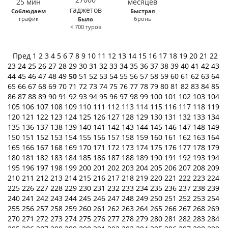
Соблюдаем
Быстрая
график
бронь
Было
< 700 туров
Пред
1
2
3
4
5
6
7
8
9
10
11
12
13
14
15
16
17
18
19
20
21
22
23
24
25
26
27
28
29
30
31
32
33
34
35
36
37
38
39
40
41
42
43
44
45
46
47
48
49
50
51
52
53
54
55
56
57
58
59
60
61
62
63
64
65
66
67
68
69
70
71
72
73
74
75
76
77
78
79
80
81
82
83
84
85
86
87
88
89
90
91
92
93
94
95
96
97
98
99
100
101
102
103
104
105
106
107
108
109
110
111
112
113
114
115
116
117
118
119
120
121
122
123
124
125
126
127
128
129
130
131
132
133
134
135
136
137
138
139
140
141
142
143
144
145
146
147
148
149
150
151
152
153
154
155
156
157
158
159
160
161
162
163
164
165
166
167
168
169
170
171
172
173
174
175
176
177
178
179
180
181
182
183
184
185
186
187
188
189
190
191
192
193
194
195
196
197
198
199
200
201
202
203
204
205
206
207
208
209
210
211
212
213
214
215
216
217
218
219
220
221
222
223
224
225
226
227
228
229
230
231
232
233
234
235
236
237
238
239
240
241
242
243
244
245
246
247
248
249
250
251
252
253
254
255
256
257
258
259
260
261
262
263
264
265
266
267
268
269
270
271
272
273
274
275
276
277
278
279
280
281
282
283
284