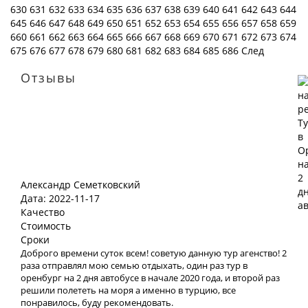
630
631
632
633
634
635
636
637
638
639
640
641
642
643
644
645
646
647
648
649
650
651
652
653
654
655
656
657
658
659
660
661
662
663
664
665
666
667
668
669
670
671
672
673
674
675
676
677
678
679
680
681
682
683
684
685
686
След
Отзывы
Александр Семетковский
Дата: 2022-11-17
Качество
Стоимость
Сроки
Доброго времени суток всем! советую данную тур агенство! 2
раза отправлял мою семью отдыхать, один раз тур в
оренбург на 2 дня автобусе в начале 2020 года, и второй раз
решили полететь на моря а именно в турцию, все
понравилось, буду рекомендовать.