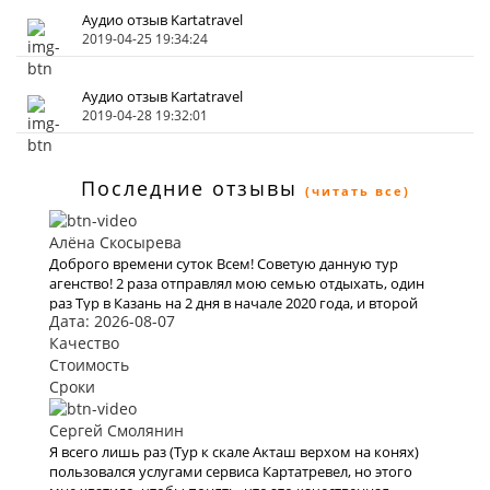
Аудио отзыв Kartatravel
2019-04-25 19:34:24
Аудио отзыв Kartatravel
2019-04-28 19:32:01
Последние отзывы
(читать все)
Алёна Скосырева
Доброго времени суток Всем! Советую данную тур
агенство! 2 раза отправлял мою семью отдыхать, один
раз Тур в Казань на 2 дня в начале 2020 года, и второй
Дата: 2026-08-07
раз решили полететь на моря а именно в Турцию, все
понравилось, буду рекомендовать.
Качество
Стоимость
Сроки
Сергей Смолянин
Я всего лишь раз (Тур к скале Акташ верхом на конях)
пользовался услугами сервиса Картатревел, но этого