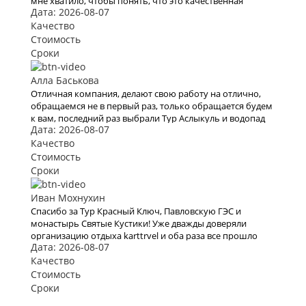
мне хватило, чтобы понять, что это качественная
Дата: 2026-08-07
платформа для бронирования туров. Хочу отметить
невысокие цены, удобный сайт и простоту оформления
Качество
заявки на тур
Стоимость
Сроки
Алла Баськова
Отличная компания, делают свою работу на отлично,
обращаемся не в первый раз, только обращается будем
к вам, последний раз выбрали Тур Аслыкуль и водопад
Дата: 2026-08-07
Шарлама
Качество
Стоимость
Сроки
Иван Мохнухин
Спасибо за Тур Красный Ключ, Павловскую ГЭС и
монастырь Святые Кустики! Уже дважды доверяли
организацию отдыха karttrvel и оба раза все прошло
Дата: 2026-08-07
отлично! Путешествие было с маленьким ребёнком
поэтому к выбору тура подходили особенно трепетно.
Качество
Большое спасибо за помощь во всех организационных
Стоимость
вопросах, быстрое оформление виз и такое
Сроки
внимательное отношение!