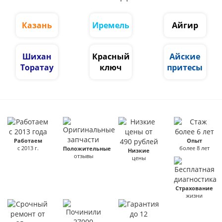
Казань
Иремель
Айгир
Шихан
Красный
Айские
Торатау
ключ
притесы
Работаем
Опыт
с 2013 г.
более 8 лет
Положительные
Низкие
отзывы
цены
Страхование
жизни