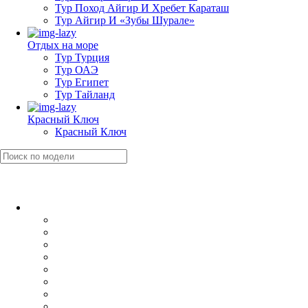
Тур Поход Айгир И Хребет Караташ
Тур Айгир И «Зубы Шурале»
Отдых на море
Тур Турция
Тур ОАЭ
Тур Египет
Тур Тайланд
Красный Ключ
Красный Ключ