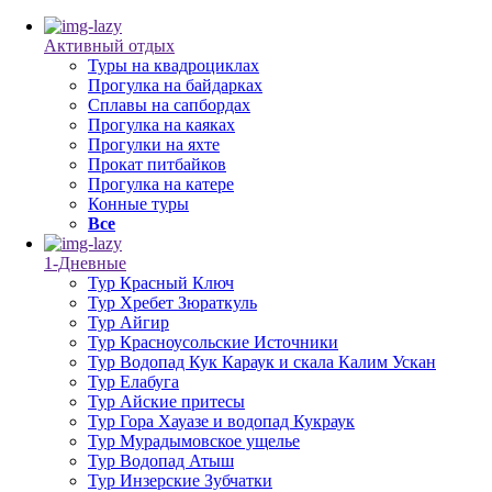
Активный отдых
Туры на квадроциклах
Прогулка на байдарках
Сплавы на сапбордах
Прогулка на каяках
Прогулки на яхте
Прокат питбайков
Прогулка на катере
Конные туры
Все
1-Дневные
Тур Красный Ключ
Тур Хребет Зюраткуль
Тур Айгир
Тур Красноусольские Источники
Тур Водопад Кук Караук и скала Калим Ускан
Тур Елабуга
Тур Айские притесы
Тур Гора Хауазе и водопад Кукраук
Тур Мурадымовское ущелье
Тур Водопад Атыш
Тур Инзерские Зубчатки