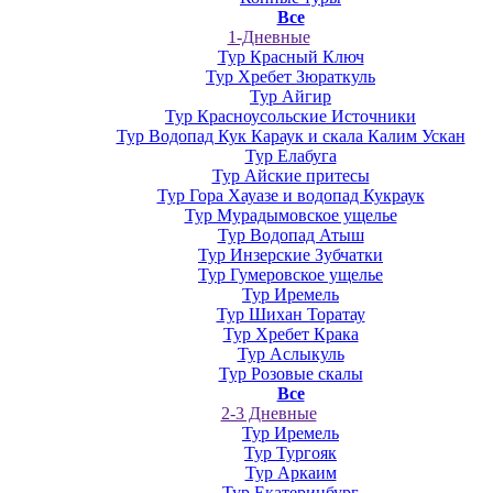
Все
1-Дневные
Тур Красный Ключ
Тур Хребет Зюраткуль
Тур Айгир
Тур Красноусольские Источники
Тур Водопад Кук Караук и скала Калим Ускан
Тур Елабуга
Тур Айские притесы
Тур Гора Хауазе и водопад Кукраук
Тур Мурадымовское ущелье
Тур Водопад Атыш
Тур Инзерские Зубчатки
Тур Гумеровское ущелье
Тур Иремель
Тур Шихан Торатау
Тур Хребет Крака
Тур Аслыкуль
Тур Розовые скалы
Все
2-3 Дневные
Тур Иремель
Тур Тургояк
Тур Аркаим
Тур Екатеринбург