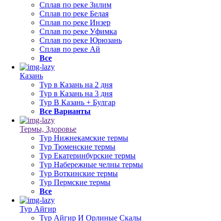
Сплав по реке Зилим
Сплав по реке Белая
Сплав по реке Инзер
Сплав по реке Уфимка
Сплав по реке Юрюзань
Сплав по реке Ай
Все
Казань
Тур в Казань на 2 дня
Тур в Казань на 3 дня
Тур В Казань + Булгар
Все Варианты
Термы, Здоровье
Тур Нижнекамские термы
Тур Тюменские термы
Тур Екатеринбурские термы
Тур Набережные челны термы
Тур Воткинские термы
Тур Пермские термы
Все
Тур Айгир
Тур Айгир И Орлиные Скалы