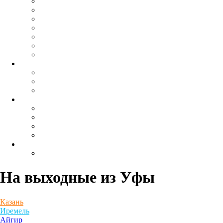
На выходные
из Уфы
Казань
Иремель
Айгир