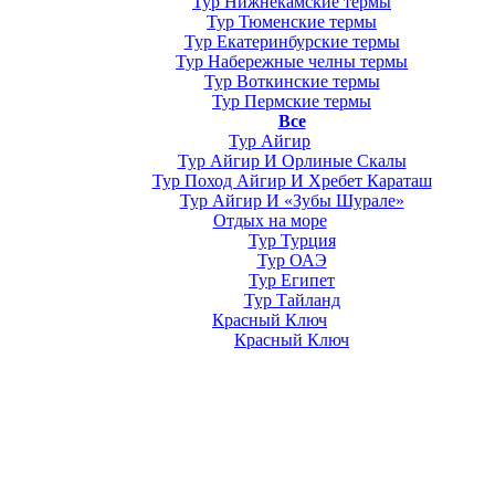
Тур Нижнекамские термы
Тур Тюменские термы
Тур Екатеринбурские термы
Тур Набережные челны термы
Тур Воткинские термы
Тур Пермские термы
Все
Тур Айгир
Тур Айгир И Орлиные Скалы
Тур Поход Айгир И Хребет Караташ
Тур Айгир И «Зубы Шурале»
Отдых на море
Тур Турция
Тур ОАЭ
Тур Египет
Тур Тайланд
Красный Ключ
Красный Ключ