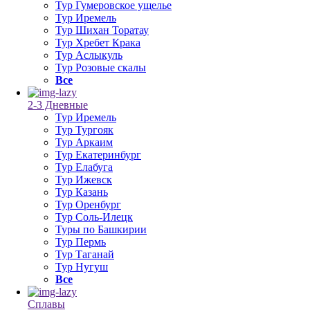
Тур Гумеровское ущелье
Тур Иремель
Тур Шихан Торатау
Тур Хребет Крака
Тур Аслыкуль
Тур Розовые скалы
Все
2-3 Дневные
Тур Иремель
Тур Тургояк
Тур Аркаим
Тур Екатеринбург
Тур Елабуга
Тур Ижевск
Тур Казань
Тур Оренбург
Тур Соль-Илецк
Туры по Башкирии
Тур Пермь
Тур Таганай
Тур Нугуш
Все
Сплавы