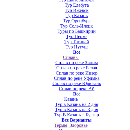
Тур Елабуга
Тур Ижевск
Тур Казань
Тур Оренбург
Тур Соль-Илецк
Туры по Башкирии
Тур Пермь
Тур Таганай
Тур Нугуш
Все
Сплавы
Сплав по реке Зилим
Сплав по реке Белая
Сплав по реке Инзер
Сплав по реке Уфимка
Сплав по реке Юрюзань
Сплав по реке Ай
Все
Казань
Тур в Казань на 2 дня
Тур в Казань на 3 дня
Тур В Казань + Булгар
Все Варианты
Термы, Здоровье