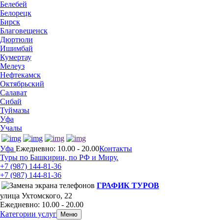
Белебей
Белорецк
Бирск
Благовещенск
Дюртюли
Ишимбай
Кумертау
Мелеуз
Нефтекамск
Октябрьский
Салават
Сибай
Туймазы
Уфа
Учалы
Уфа
Ежедневно: 10.00 - 20.00
Контакты
Туры по Башкирии, по РФ и Миру.
+7 (987)
144-81-36
+7 (987)
144-81-36
ГРАФИК ТУРОВ
улица Ухтомского, 22
Ежедневно: 10.00 - 20.00
Категории услуг
Меню