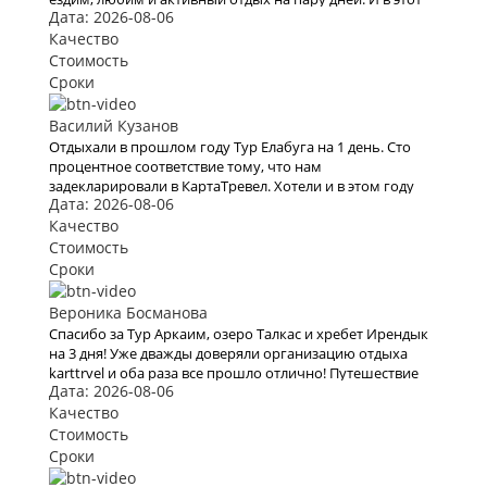
Дата: 2026-08-06
раз тоже купили очередной тур через них. Вежливый
персонал , дружественный коллектив. Быстро и
Качество
моментально нашли тур по всем нашим параметрам , в
Стоимость
итоге мы выбрали Тур в Уфу на 3 дня. Спасибо всему
Сроки
коллективу кампании. В следующий раз обязательно
воспользуемся вашими услугами .
Василий Кузанов
Отдыхали в прошлом году Тур Елабуга на 1 день. Сто
процентное соответствие тому, что нам
задекларировали в КартаТревел. Хотели и в этом году
Дата: 2026-08-06
воспользоваться их услугами, но видимо эта пандемия
все испортит.
Качество
Стоимость
Сроки
Вероника Босманова
Спасибо за Тур Аркаим, озеро Талкас и хребет Ирендык
на 3 дня! Уже дважды доверяли организацию отдыха
karttrvel и оба раза все прошло отлично! Путешествие
Дата: 2026-08-06
было с маленьким ребёнком поэтому к выбору тура
подходили особенно трепетно. Большое спасибо за
Качество
помощь во всех организационных вопросах, быстрое
Стоимость
оформление виз и такое внимательное отношение!
Сроки