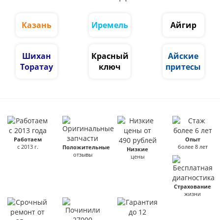
Казань
Иремель
Айгир
Шихан
Красный
Айские
Торатау
ключ
притесы
Работаем
Опыт
с 2013 г.
более 8 лет
Положительные
Низкие
отзывы
цены
Страхование
жизни