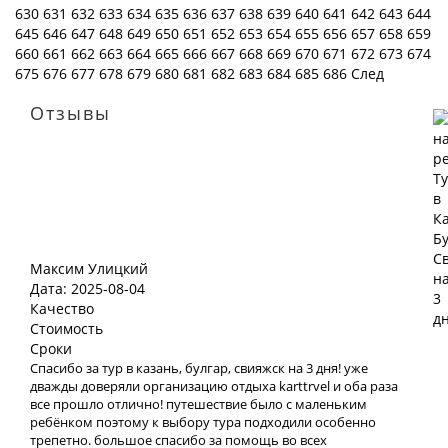
630
631
632
633
634
635
636
637
638
639
640
641
642
643
644
645
646
647
648
649
650
651
652
653
654
655
656
657
658
659
660
661
662
663
664
665
666
667
668
669
670
671
672
673
674
675
676
677
678
679
680
681
682
683
684
685
686
След
Отзывы
Максим Улицкий
Дата: 2025-08-04
Качество
Стоимость
Сроки
Спасибо за тур в казань, булгар, свияжск на 3 дня! уже
дважды доверяли организацию отдыха karttrvel и оба раза
все прошло отлично! путешествие было с маленьким
ребёнком поэтому к выбору тура подходили особенно
трепетно. большое спасибо за помощь во всех