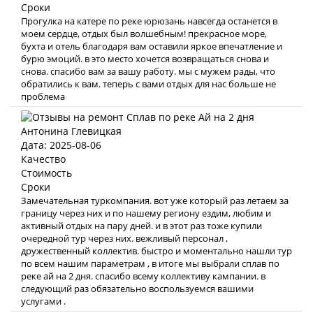
Сроки
Прогулка на катере по реке юрюзань навсегда останется в
моем сердце, отдых был волшебным! прекрасное море,
бухта и отель благодаря вам оставили яркое впечатление и
бурю эмоций. в это место хочется возвращаться снова и
снова. спасибо вам за вашу работу. мы с мужем рады, что
обратились к вам. теперь с вами отдых для нас больше не
проблема
Антонина Глевицкая
Дата: 2025-08-06
Качество
Стоимость
Сроки
Замечательная туркомпания. вот уже который раз летаем за
границу через них и по нашему региону ездим, любим и
активный отдых на пару дней. и в этот раз тоже купили
очередной тур через них. вежливый персонал ,
дружественный коллектив. быстро и моментально нашли тур
по всем нашим параметрам , в итоге мы выбрали сплав по
реке ай на 2 дня. спасибо всему коллективу кампании. в
следующий раз обязательно воспользуемся вашими
услугами .