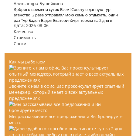
Александра Бушейкина
Доброго времени суток Всем! Советую данную тур
агенство! 2 раза отправлял мою семью отдыхать, один
раз Тур Баден-Баден Екатеринбург термы на 2 дня в
Дата: 2026-08-06
начале 2020 года, и второй раз решили полететь на
моря а именно в Турцию, все понравилось, буду
Качество
рекомендовать.
Стоимость
Сроки
Как мы работаем
Звоните к нам в офис, Вас проконсультирует опытный
менеджер, который знает о всех актуальных
предложениях
Мы рассказываем все предложения и Вы бронируете
место