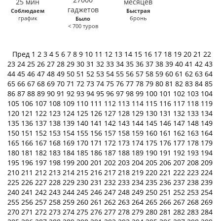
Соблюдаем
Быстрая
график
бронь
Было
< 700 туров
Пред
1
2
3
4
5
6
7
8
9
10
11
12
13
14
15
16
17
18
19
20
21
22
23
24
25
26
27
28
29
30
31
32
33
34
35
36
37
38
39
40
41
42
43
44
45
46
47
48
49
50
51
52
53
54
55
56
57
58
59
60
61
62
63
64
65
66
67
68
69
70
71
72
73
74
75
76
77
78
79
80
81
82
83
84
85
86
87
88
89
90
91
92
93
94
95
96
97
98
99
100
101
102
103
104
105
106
107
108
109
110
111
112
113
114
115
116
117
118
119
120
121
122
123
124
125
126
127
128
129
130
131
132
133
134
135
136
137
138
139
140
141
142
143
144
145
146
147
148
149
150
151
152
153
154
155
156
157
158
159
160
161
162
163
164
165
166
167
168
169
170
171
172
173
174
175
176
177
178
179
180
181
182
183
184
185
186
187
188
189
190
191
192
193
194
195
196
197
198
199
200
201
202
203
204
205
206
207
208
209
210
211
212
213
214
215
216
217
218
219
220
221
222
223
224
225
226
227
228
229
230
231
232
233
234
235
236
237
238
239
240
241
242
243
244
245
246
247
248
249
250
251
252
253
254
255
256
257
258
259
260
261
262
263
264
265
266
267
268
269
270
271
272
273
274
275
276
277
278
279
280
281
282
283
284