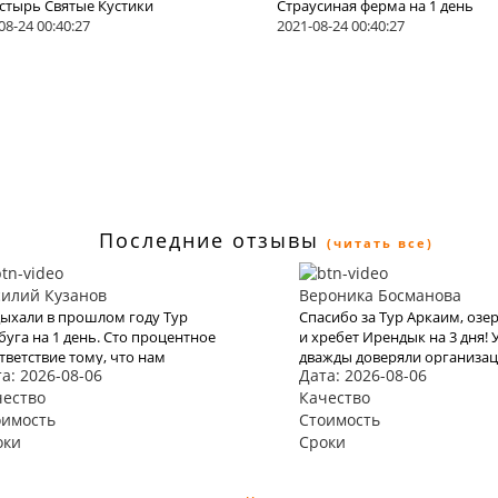
стырь Святые Кустики
Страусиная ферма на 1 день
08-24 00:40:27
2021-08-24 00:40:27
Последние отзывы
(читать все)
силий Кузанов
Вероника Босманова
ыхали в прошлом году Тур
Спасибо за Тур Аркаим, озер
буга на 1 день. Сто процентное
и хребет Ирендык на 3 дня! 
тветствие тому, что нам
дважды доверяли организа
а: 2026-08-06
Дата: 2026-08-06
екларировали в КартаТревел.
отдыха karttrvel и оба раза в
ели и в этом году
чество
прошло отлично! Путешест
Качество
пользоваться их услугами, но
с маленьким ребёнком поэт
оимость
Стоимость
имо эта пандемия все испортит.
выбору тура подходили осо
оки
Сроки
трепетно. Большое спасибо 
помощь во всех организац
вопросах, быстрое оформле