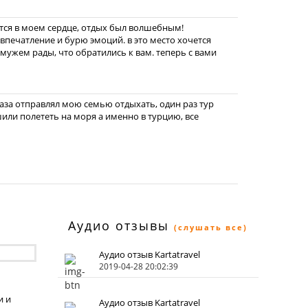
нется в моем сердце, отдых был волшебным!
 впечатление и бурю эмоций. в это место хочется
 мужем рады, что обратились к вам. теперь с вами
раза отправлял мою семью отдыхать, один раз тур
шили полететь на моря а именно в турцию, все
Аудио отзывы
(слушать все)
Аудио отзыв Kartatravel
2019-04-28 20:02:39
и и
Аудио отзыв Kartatravel