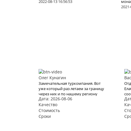
2022-08-13 16:56:53
мона
2021-
Олег Кунагин
Ва
Замечательная туркомпания. Вот
Отд
уже который раз летаем за границу
Ела
через них и по нашему региону
соо
Дата: 2026-08-06
Дат
ездим, любим и активный отдых на
зад
пару дней. И в этот раз тоже купили
Качество
Хот
Ка
очередной тур через них. Вежливый
вос
Стоимость
Ст
персонал , дружественный
вид
Сроки
Ср
коллектив. Быстро и моментально
нашли тур по всем нашим
параметрам , в итоге мы выбрали