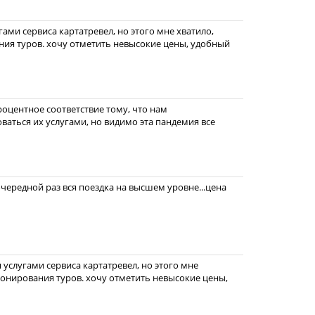
угами сервиса картатревел, но этого мне хватило,
ния туров. хочу отметить невысокие цены, удобный
роцентное соответствие тому, что нам
оваться их услугами, но видимо эта пандемия все
очередной раз вся поездка на высшем уровне...цена
я услугами сервиса картатревел, но этого мне
ронирования туров. хочу отметить невысокие цены,