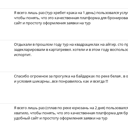
Я всего лишь раз (тур хребет крака на 1 день) пользовался усл
чтобы понять, что это качественная платформа для бронирова
сайт и простоту оформления заявки на тур
Отдыхали в прошлом году тур на квадрациклах на айгир. сто п
задекларировали в картатревел. хотели и в этом году воспольз
испортит.
Спасибо огромное за прогулка на байдарках по реке белая , в 
и условия шикарны...все понравилось как и всегда !!!
Я всего лишь раз (сплав по реке юрюзань на 2 дня) пользовалс
хватило, чтобы понять, что это качественная платформа для б
удобный сайт и простоту оформления заявки на тур