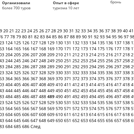
бронь
Организовали
Опыт в сфере
более 700 туров
туризма 10 лет
19
20
21
22
23
24
25
26
27
28
29
30
31
32
33
34
35
36
37
38
39
40
4
76
77
78
79
80
81
82
83
84
85
86
87
88
89
90
91
92
93
94
95
96
97
9
23
124
125
126
127
128
129
130
131
132
133
134
135
136
137
138
1
63
164
165
166
167
168
169
170
171
172
173
174
175
176
177
178
1
03
204
205
206
207
208
209
210
211
212
213
214
215
216
217
218
2
43
244
245
246
247
248
249
250
251
252
253
254
255
256
257
258
2
83
284
285
286
287
288
289
290
291
292
293
294
295
296
297
298
2
23
324
325
326
327
328
329
330
331
332
333
334
335
336
337
338
3
63
364
365
366
367
368
369
370
371
372
373
374
375
376
377
378
3
03
404
405
406
407
408
409
410
411
412
413
414
415
416
417
418
4
43
444
445
446
447
448
449
450
451
452
453
454
455
456
457
458
4
83
484
485
486
487
488
489
490
491
492
493
494
495
496
497
498
4
23
524
525
526
527
528
529
530
531
532
533
534
535
536
537
538
5
63
564
565
566
567
568
569
570
571
572
573
574
575
576
577
578
5
03
604
605
606
607
608
609
610
611
612
613
614
615
616
617
618
6
43
644
645
646
647
648
649
650
651
652
653
654
655
656
657
658
6
83
684
685
686
След