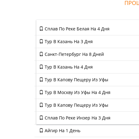
ПРОШ
Тур в Уфу на 3 дня. Спасибо всему
коллективу кампании. В следующий
раз обязательно воспользуемся
вашими услугами .
Сплав По Реке Белая На 4 Дня
Тур В Казань На 3 Дня
Санкт-Петербург На 8 Дней
Тур В Казань На 4 Дня
Тур В Капову Пещеру Из Уфы
Тур В Москву Из Уфы На 4 Дня
Тур В Капову Пещеру Из Уфы
Сплав По Реке Инзер На 3 Дня
Айгир На 1 День