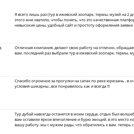
Я всего лишь раз (тур в ижевский зоопарк, термы, музей на 2 д
этого мне хватило, чтобы понять, что это качественная платф
невысокие цены, удобный сайт и простоту оформления заявки 
а
Отличная компания, делают свою работу на отлично, обращаем
вам, последний раз выбрали тур в ижевский зоопарк, термы, му
Спасибо огромное за прогулки на сапах по реке юрюзань , в о
условия шикарны...все понравилось как и всегда !!!
а
Тур дубай навсегда останется в моем сердце, отдых был волше
вам оставили яркое впечатление и бурю эмоций. в это место хо
вашу работу. мы с мужем рады, что обратились к вам. теперь 