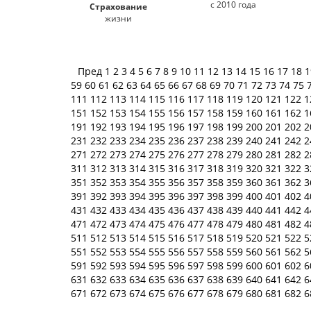
с 2010 года
Страхование
жизни
Пред
1
2
3
4
5
6
7
8
9
10
11
12
13
14
15
16
17
18
59
60
61
62
63
64
65
66
67
68
69
70
71
72
73
74
75
111
112
113
114
115
116
117
118
119
120
121
122
1
151
152
153
154
155
156
157
158
159
160
161
162
1
191
192
193
194
195
196
197
198
199
200
201
202
2
231
232
233
234
235
236
237
238
239
240
241
242
2
271
272
273
274
275
276
277
278
279
280
281
282
2
311
312
313
314
315
316
317
318
319
320
321
322
3
351
352
353
354
355
356
357
358
359
360
361
362
3
391
392
393
394
395
396
397
398
399
400
401
402
4
431
432
433
434
435
436
437
438
439
440
441
442
4
471
472
473
474
475
476
477
478
479
480
481
482
4
511
512
513
514
515
516
517
518
519
520
521
522
5
551
552
553
554
555
556
557
558
559
560
561
562
5
591
592
593
594
595
596
597
598
599
600
601
602
6
631
632
633
634
635
636
637
638
639
640
641
642
6
671
672
673
674
675
676
677
678
679
680
681
682
6