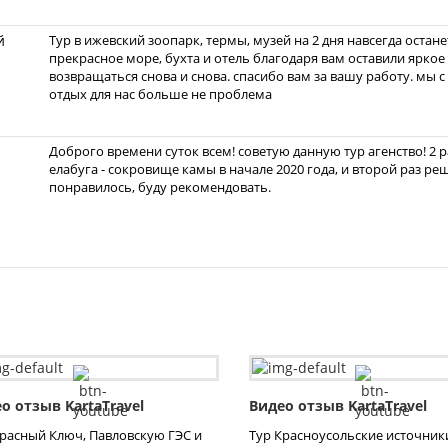
й
Тур в ижевский зоопарк, термы, музей на 2 дня навсегда оста
прекрасное море, бухта и отель благодаря вам оставили яркое
возвращаться снова и снова. спасибо вам за вашу работу. мы с
отдых для нас больше не проблема
Доброго времени суток всем! советую данную тур агенство! 2 
елабуга - сокровище камы в начале 2020 года, и второй раз ре
понравилось, буду рекомендовать.
о отзыв KartaTravel
Видео отзыв KartaTravel
Красный Ключ, Павловскую ГЭС и
Тур Красноусольские источник