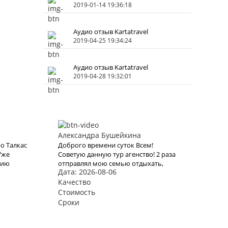
2019-01-14 19:36:18
Аудио отзыв Kartatravel
2019-04-25 19:34:24
Аудио отзыв Kartatravel
2019-04-28 19:32:01
Александра Бушейкина
о Талкас
Доброго времени суток Всем!
Уже
Советую данную тур агенство! 2 раза
цию
отправлял мою семью отдыхать,
Дата: 2026-08-06
се
один раз Тур Баден-Баден
вие было
Екатеринбург термы на 2 дня в
Качество
ому к
начале 2020 года, и второй раз
Стоимость
бенно
решили полететь на моря а именно
Сроки
за
в Турцию, все понравилось, буду
ионных
рекомендовать.
ние виз