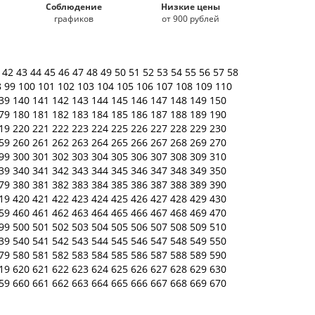
Соблюдение
Низкие цены
графиков
от 900 рублей
1
42
43
44
45
46
47
48
49
50
51
52
53
54
55
56
57
58
8
99
100
101
102
103
104
105
106
107
108
109
110
39
140
141
142
143
144
145
146
147
148
149
150
79
180
181
182
183
184
185
186
187
188
189
190
19
220
221
222
223
224
225
226
227
228
229
230
59
260
261
262
263
264
265
266
267
268
269
270
99
300
301
302
303
304
305
306
307
308
309
310
39
340
341
342
343
344
345
346
347
348
349
350
79
380
381
382
383
384
385
386
387
388
389
390
19
420
421
422
423
424
425
426
427
428
429
430
59
460
461
462
463
464
465
466
467
468
469
470
99
500
501
502
503
504
505
506
507
508
509
510
39
540
541
542
543
544
545
546
547
548
549
550
79
580
581
582
583
584
585
586
587
588
589
590
19
620
621
622
623
624
625
626
627
628
629
630
59
660
661
662
663
664
665
666
667
668
669
670