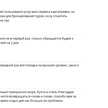
ня) пользовался услугами сервиса картатревел, но
орма для бронирования туров. хочу отметить
на тур
ся не в первый раз, только обращается будем к
зей на 2 дня
чередной раз вся поездка на высшем уровне...цена и
бным! прекрасное море, бухта и отель благодаря
чется возвращаться снова и снова. спасибо вам за
с вами отдых для нас больше не проблема