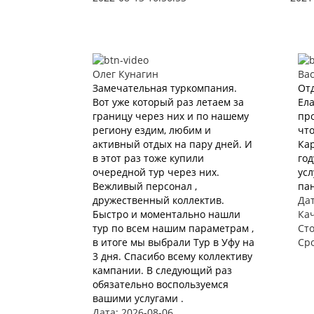
Олег Кунагин
Ва
Замечательная туркомпания.
Отд
Вот уже который раз летаем за
Ела
границу через них и по нашему
про
региону ездим, любим и
что
активный отдых на пару дней. И
Кар
в этот раз тоже купили
год
очередной тур через них.
усл
Вежливый персонал ,
пан
дружественный коллектив.
Дат
Быстро и моментально нашли
Ка
тур по всем нашим параметрам ,
Ст
в итоге мы выбрали Тур в Уфу на
Ср
3 дня. Спасибо всему коллективу
кампании. В следующий раз
обязательно воспользуемся
вашими услугами .
Дата: 2026-08-06