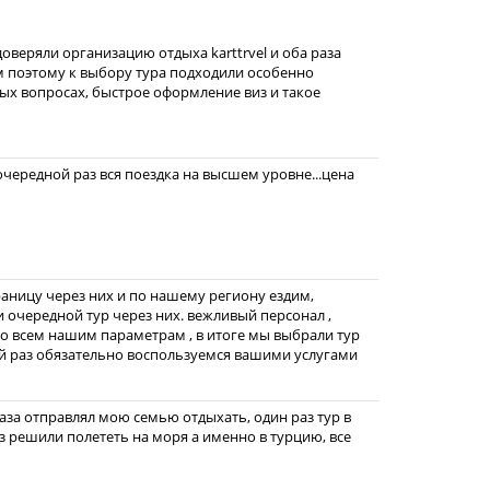
доверяли организацию отдыха karttrvel и оба раза
 поэтому к выбору тура подходили особенно
ых вопросах, быстрое оформление виз и такое
 очередной раз вся поездка на высшем уровне...цена
раницу через них и по нашему региону ездим,
и очередной тур через них. вежливый персонал ,
о всем нашим параметрам , в итоге мы выбрали тур
ий раз обязательно воспользуемся вашими услугами
раза отправлял мою семью отдыхать, один раз тур в
раз решили полететь на моря а именно в турцию, все