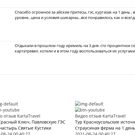
Спасибо огромное за айские притесы, гэс, кургазак на 1 день ,
уровне...цена и условия шикарны...все понравилось как и всегда 
Отдыхали в прошлом году иремель на 3 дня. сто процентное со
картатревел. хотели и в этом году воспользоваться их услугами
о отзыв KartaTravel
Видео отзыв KartaTravel
Красный Ключ, Павловскую ГЭС
Тур Красноусольские источ
настырь Святые Кустики
Страусиная ферма на 1 ден
-08-24 00:40:27
2021-08-24 00:40:27