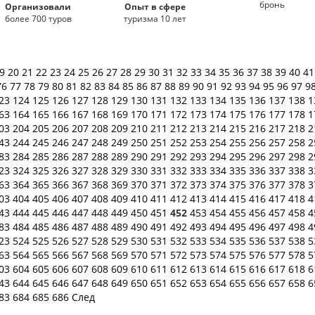
бронь
Организовали
Опыт в сфере
более 700 туров
туризма 10 лет
19
20
21
22
23
24
25
26
27
28
29
30
31
32
33
34
35
36
37
38
39
40
4
76
77
78
79
80
81
82
83
84
85
86
87
88
89
90
91
92
93
94
95
96
97
9
23
124
125
126
127
128
129
130
131
132
133
134
135
136
137
138
1
63
164
165
166
167
168
169
170
171
172
173
174
175
176
177
178
1
03
204
205
206
207
208
209
210
211
212
213
214
215
216
217
218
2
43
244
245
246
247
248
249
250
251
252
253
254
255
256
257
258
2
83
284
285
286
287
288
289
290
291
292
293
294
295
296
297
298
2
23
324
325
326
327
328
329
330
331
332
333
334
335
336
337
338
3
63
364
365
366
367
368
369
370
371
372
373
374
375
376
377
378
3
03
404
405
406
407
408
409
410
411
412
413
414
415
416
417
418
4
43
444
445
446
447
448
449
450
451
452
453
454
455
456
457
458
4
83
484
485
486
487
488
489
490
491
492
493
494
495
496
497
498
4
23
524
525
526
527
528
529
530
531
532
533
534
535
536
537
538
5
63
564
565
566
567
568
569
570
571
572
573
574
575
576
577
578
5
03
604
605
606
607
608
609
610
611
612
613
614
615
616
617
618
6
43
644
645
646
647
648
649
650
651
652
653
654
655
656
657
658
6
83
684
685
686
След