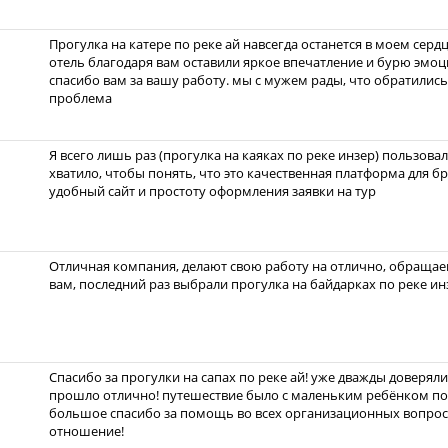
Прогулка на катере по реке ай навсегда останется в моем сер
отель благодаря вам оставили яркое впечатление и бурю эмоци
спасибо вам за вашу работу. мы с мужем рады, что обратились 
проблема
Я всего лишь раз (прогулка на каяках по реке инзер) пользовал
хватило, чтобы понять, что это качественная платформа для б
удобный сайт и простоту оформления заявки на тур
Отличная компания, делают свою работу на отлично, обращаем
вам, последний раз выбрали прогулка на байдарках по реке ин
Спасибо за прогулки на сапах по реке ай! уже дважды доверяли 
прошло отлично! путешествие было с маленьким ребёнком поэ
большое спасибо за помощь во всех организационных вопрос
отношение!