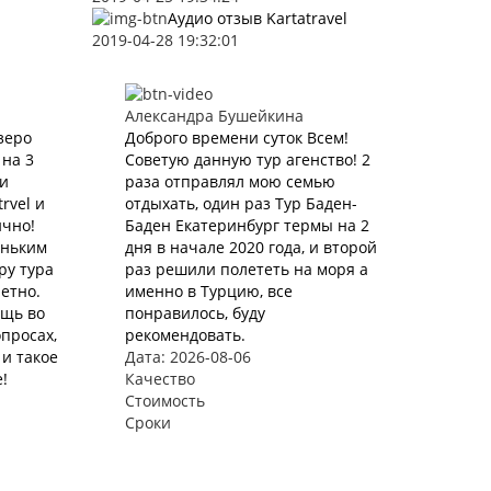
Аудио отзыв Kartatravel
2019-04-28 19:32:01
Александра Бушейкина
зеро
Доброго времени суток Всем!
 на 3
Советую данную тур агенство! 2
ли
раза отправлял мою семью
rvel и
отдыхать, один раз Тур Баден-
ично!
Баден Екатеринбург термы на 2
еньким
дня в начале 2020 года, и второй
ру тура
раз решили полететь на моря а
етно.
именно в Турцию, все
ощь во
понравилось, буду
просах,
рекомендовать.
и такое
Дата: 2026-08-06
!
Качество
Стоимость
Сроки