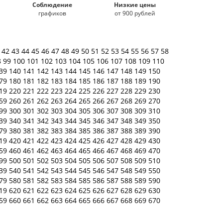
Соблюдение
Низкие цены
графиков
от 900 рублей
1
42
43
44
45
46
47
48
49
50
51
52
53
54
55
56
57
58
8
99
100
101
102
103
104
105
106
107
108
109
110
39
140
141
142
143
144
145
146
147
148
149
150
79
180
181
182
183
184
185
186
187
188
189
190
19
220
221
222
223
224
225
226
227
228
229
230
59
260
261
262
263
264
265
266
267
268
269
270
99
300
301
302
303
304
305
306
307
308
309
310
39
340
341
342
343
344
345
346
347
348
349
350
79
380
381
382
383
384
385
386
387
388
389
390
19
420
421
422
423
424
425
426
427
428
429
430
59
460
461
462
463
464
465
466
467
468
469
470
99
500
501
502
503
504
505
506
507
508
509
510
39
540
541
542
543
544
545
546
547
548
549
550
79
580
581
582
583
584
585
586
587
588
589
590
19
620
621
622
623
624
625
626
627
628
629
630
59
660
661
662
663
664
665
666
667
668
669
670