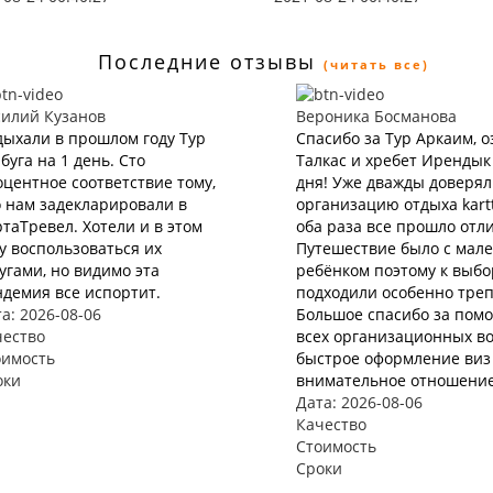
Последние отзывы
(читать все)
силий Кузанов
Вероника Босманова
ыхали в прошлом году Тур
Спасибо за Тур Аркаим, о
буга на 1 день. Сто
Талкас и хребет Ирендык
центное соответствие тому,
дня! Уже дважды доверя
 нам задекларировали в
организацию отдыха kartt
таТревел. Хотели и в этом
оба раза все прошло отл
у воспользоваться их
Путешествие было с мал
угами, но видимо эта
ребёнком поэтому к выбо
демия все испортит.
подходили особенно треп
а: 2026-08-06
Большое спасибо за пом
чество
всех организационных во
оимость
быстрое оформление виз 
оки
внимательное отношение
Дата: 2026-08-06
Качество
Стоимость
Сроки