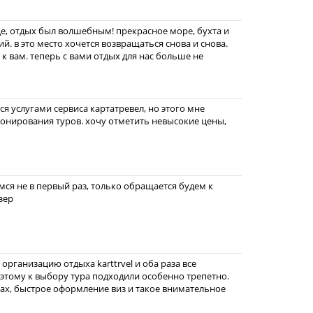
дце, отдых был волшебным! прекрасное море, бухта и
й. в это место хочется возвращаться снова и снова.
к вам. теперь с вами отдых для нас больше не
ся услугами сервиса картатревел, но этого мне
ронирования туров. хочу отметить невысокие цены,
ся не в первый раз, только обращается будем к
зер
организацию отдыха karttrvel и оба раза все
тому к выбору тура подходили особенно трепетно.
ах, быстрое оформление виз и такое внимательное