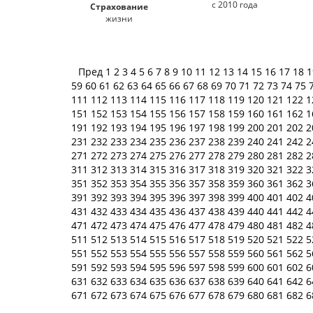
с 2010 года
Страхование
жизни
Пред
1
2
3
4
5
6
7
8
9
10
11
12
13
14
15
16
17
18
59
60
61
62
63
64
65
66
67
68
69
70
71
72
73
74
75
111
112
113
114
115
116
117
118
119
120
121
122
1
151
152
153
154
155
156
157
158
159
160
161
162
1
191
192
193
194
195
196
197
198
199
200
201
202
2
231
232
233
234
235
236
237
238
239
240
241
242
2
271
272
273
274
275
276
277
278
279
280
281
282
2
311
312
313
314
315
316
317
318
319
320
321
322
3
351
352
353
354
355
356
357
358
359
360
361
362
3
391
392
393
394
395
396
397
398
399
400
401
402
4
431
432
433
434
435
436
437
438
439
440
441
442
4
471
472
473
474
475
476
477
478
479
480
481
482
4
511
512
513
514
515
516
517
518
519
520
521
522
5
551
552
553
554
555
556
557
558
559
560
561
562
5
591
592
593
594
595
596
597
598
599
600
601
602
6
631
632
633
634
635
636
637
638
639
640
641
642
6
671
672
673
674
675
676
677
678
679
680
681
682
6