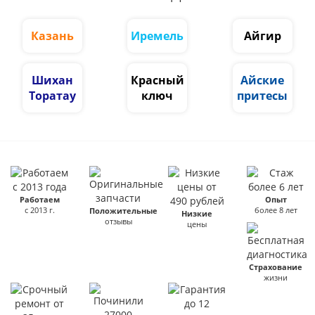
Казань
Иремель
Айгир
Шихан
Красный
Айские
Торатау
ключ
притесы
Работаем
Опыт
с 2013 г.
более 8 лет
Положительные
Низкие
отзывы
цены
Страхование
жизни