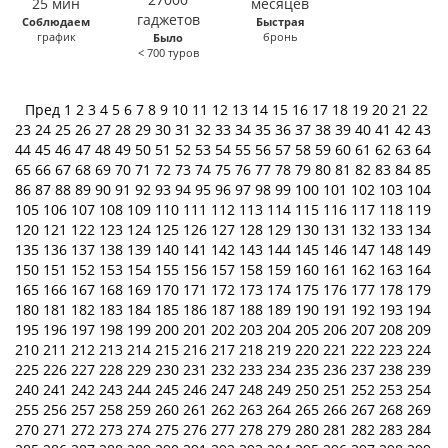
Соблюдаем
Быстрая
график
бронь
Было
< 700 туров
Пред
1
2
3
4
5
6
7
8
9
10
11
12
13
14
15
16
17
18
19
20
21
22
23
24
25
26
27
28
29
30
31
32
33
34
35
36
37
38
39
40
41
42
43
44
45
46
47
48
49
50
51
52
53
54
55
56
57
58
59
60
61
62
63
64
65
66
67
68
69
70
71
72
73
74
75
76
77
78
79
80
81
82
83
84
85
86
87
88
89
90
91
92
93
94
95
96
97
98
99
100
101
102
103
104
105
106
107
108
109
110
111
112
113
114
115
116
117
118
119
120
121
122
123
124
125
126
127
128
129
130
131
132
133
134
135
136
137
138
139
140
141
142
143
144
145
146
147
148
149
150
151
152
153
154
155
156
157
158
159
160
161
162
163
164
165
166
167
168
169
170
171
172
173
174
175
176
177
178
179
180
181
182
183
184
185
186
187
188
189
190
191
192
193
194
195
196
197
198
199
200
201
202
203
204
205
206
207
208
209
210
211
212
213
214
215
216
217
218
219
220
221
222
223
224
225
226
227
228
229
230
231
232
233
234
235
236
237
238
239
240
241
242
243
244
245
246
247
248
249
250
251
252
253
254
255
256
257
258
259
260
261
262
263
264
265
266
267
268
269
270
271
272
273
274
275
276
277
278
279
280
281
282
283
284