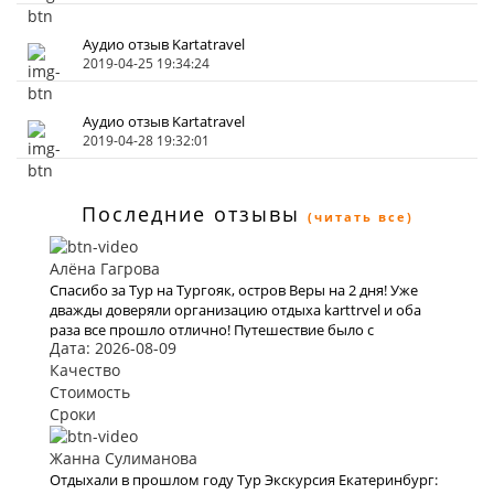
Аудио отзыв Kartatravel
2019-04-25 19:34:24
Аудио отзыв Kartatravel
2019-04-28 19:32:01
Последние отзывы
(читать все)
Алёна Гагрова
Спасибо за Тур на Тургояк, остров Веры на 2 дня! Уже
дважды доверяли организацию отдыха karttrvel и оба
раза все прошло отлично! Путешествие было с
Дата: 2026-08-09
маленьким ребёнком поэтому к выбору тура подходили
особенно трепетно. Большое спасибо за помощь во
Качество
всех организационных вопросах, быстрое оформление
Стоимость
виз и такое внимательное отношение!
Сроки
Жанна Сулиманова
Отдыхали в прошлом году Тур Экскурсия Екатеринбург: