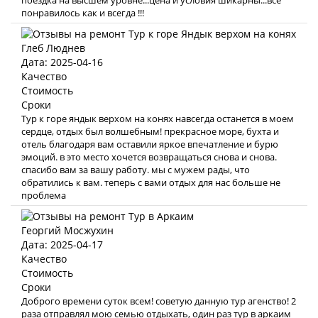
поездка на высшем уровне...цена и условия шикарны...все
понравилось как и всегда !!!
Глеб Люднев
Дата: 2025-04-16
Качество
Стоимость
Сроки
Тур к горе яндык верхом на конях навсегда останется в моем
сердце, отдых был волшебным! прекрасное море, бухта и
отель благодаря вам оставили яркое впечатление и бурю
эмоций. в это место хочется возвращаться снова и снова.
спасибо вам за вашу работу. мы с мужем рады, что
обратились к вам. теперь с вами отдых для нас больше не
проблема
Георгий Мосжухин
Дата: 2025-04-17
Качество
Стоимость
Сроки
Доброго времени суток всем! советую данную тур агенство! 2
раза отправлял мою семью отдыхать, один раз тур в аркаим