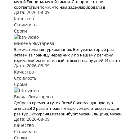
музей Ельцина, музей камня. Сто процентное
соответствие тому, что нам задекларировали в
Дата: 2026-08-09
КартаТревел. Хотели и в этом году воспользоваться их
услугами, но видимо эта пандемия все испортит.
Качество
Стоимость
Сроки
Милена Якутарева
Замечательная туркомпания. Вот уже который раз
летаем за границу через них и по нашему региону
ездим, любим и активный отдых на пару дней. И в этот
Дата: 2026-08-09
раз тоже купили очередной тур через них. Вежливый
персонал , дружественный коллектив. Быстро и
Качество
моментально нашли тур по всем нашим параметрам , в
Стоимость
итоге мы выбрали Сплав по реке Белая на 4 дня. Спасибо
Сроки
всему коллективу кампании. В следующий раз
обязательно воспользуемся вашими услугами .
Влада Лисагорова
Доброго времени суток Всем! Советую данную тур
агенство! 2 раза отправлял мою семью отдыхать, один
раз Тур Экскурсия Екатеринбург: музей Ельцина, музей
Дата: 2026-08-09
камня в начале 2020 года, и второй раз решили полететь
на моря а именно в Турцию, все понравилось, буду
Качество
рекомендовать.
Стоимость
Сроки