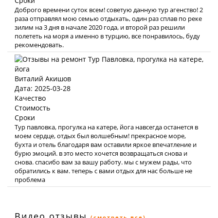
Сроки
Доброго времени суток всем! советую данную тур агенство! 2
раза отправлял мою семью отдыхать, один раз сплав по реке
зилим на 3 дня в начале 2020 года, и второй раз решили
полететь на моря а именно в турцию, все понравилось, буду
рекомендовать.
Виталий Акишов
Дата: 2025-03-28
Качество
Стоимость
Сроки
Тур павловка, прогулка на катере, йога навсегда останется в
моем сердце, отдых был волшебным! прекрасное море,
бухта и отель благодаря вам оставили яркое впечатление и
бурю эмоций. в это место хочется возвращаться снова и
снова. спасибо вам за вашу работу. мы с мужем рады, что
обратились к вам. теперь с вами отдых для нас больше не
проблема
Видео отзывы
(смотреть все)