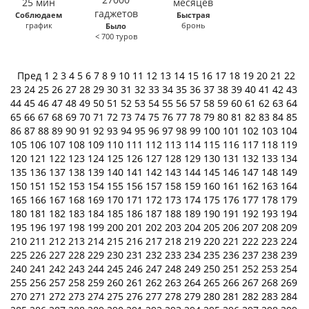
Соблюдаем
Быстрая
график
бронь
Было
< 700 туров
Пред
1
2
3
4
5
6
7
8
9
10
11
12
13
14
15
16
17
18
19
20
21
22
23
24
25
26
27
28
29
30
31
32
33
34
35
36
37
38
39
40
41
42
43
44
45
46
47
48
49
50
51
52
53
54
55
56
57
58
59
60
61
62
63
64
65
66
67
68
69
70
71
72
73
74
75
76
77
78
79
80
81
82
83
84
85
86
87
88
89
90
91
92
93
94
95
96
97
98
99
100
101
102
103
104
105
106
107
108
109
110
111
112
113
114
115
116
117
118
119
120
121
122
123
124
125
126
127
128
129
130
131
132
133
134
135
136
137
138
139
140
141
142
143
144
145
146
147
148
149
150
151
152
153
154
155
156
157
158
159
160
161
162
163
164
165
166
167
168
169
170
171
172
173
174
175
176
177
178
179
180
181
182
183
184
185
186
187
188
189
190
191
192
193
194
195
196
197
198
199
200
201
202
203
204
205
206
207
208
209
210
211
212
213
214
215
216
217
218
219
220
221
222
223
224
225
226
227
228
229
230
231
232
233
234
235
236
237
238
239
240
241
242
243
244
245
246
247
248
249
250
251
252
253
254
255
256
257
258
259
260
261
262
263
264
265
266
267
268
269
270
271
272
273
274
275
276
277
278
279
280
281
282
283
284