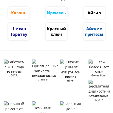
Казань
Иремель
Айгир
Шихан
Красный
Айские
Торатау
ключ
притесы
Работаем
Опыт
с 2013 г.
более 8 лет
Положительные
Низкие
отзывы
цены
Страхование
жизни