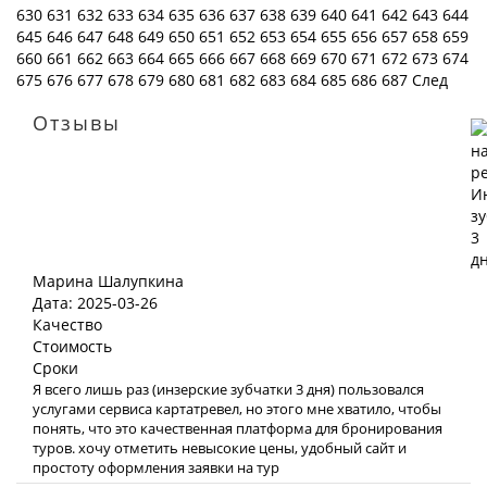
630
631
632
633
634
635
636
637
638
639
640
641
642
643
644
645
646
647
648
649
650
651
652
653
654
655
656
657
658
659
660
661
662
663
664
665
666
667
668
669
670
671
672
673
674
675
676
677
678
679
680
681
682
683
684
685
686
687
След
Отзывы
Марина Шалупкина
Дата: 2025-03-26
Качество
Стоимость
Сроки
Я всего лишь раз (инзерские зубчатки 3 дня) пользовался
услугами сервиса картатревел, но этого мне хватило, чтобы
понять, что это качественная платформа для бронирования
туров. хочу отметить невысокие цены, удобный сайт и
простоту оформления заявки на тур