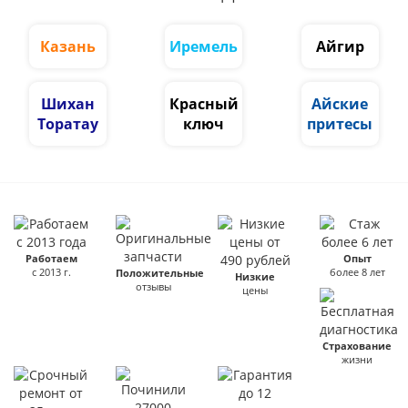
Казань
Иремель
Айгир
Шихан
Красный
Айские
Торатау
ключ
притесы
Работаем
Опыт
с 2013 г.
более 8 лет
Положительные
Низкие
отзывы
цены
Страхование
жизни