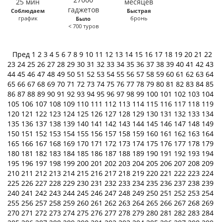
Соблюдаем
Быстрая
график
бронь
Было
< 700 туров
Пред
1
2
3
4
5
6
7
8
9
10
11
12
13
14
15
16
17
18
19
20
21
22
23
24
25
26
27
28
29
30
31
32
33
34
35
36
37
38
39
40
41
42
43
44
45
46
47
48
49
50
51
52
53
54
55
56
57
58
59
60
61
62
63
64
65
66
67
68
69
70
71
72
73
74
75
76
77
78
79
80
81
82
83
84
85
86
87
88
89
90
91
92
93
94
95
96
97
98
99
100
101
102
103
104
105
106
107
108
109
110
111
112
113
114
115
116
117
118
119
120
121
122
123
124
125
126
127
128
129
130
131
132
133
134
135
136
137
138
139
140
141
142
143
144
145
146
147
148
149
150
151
152
153
154
155
156
157
158
159
160
161
162
163
164
165
166
167
168
169
170
171
172
173
174
175
176
177
178
179
180
181
182
183
184
185
186
187
188
189
190
191
192
193
194
195
196
197
198
199
200
201
202
203
204
205
206
207
208
209
210
211
212
213
214
215
216
217
218
219
220
221
222
223
224
225
226
227
228
229
230
231
232
233
234
235
236
237
238
239
240
241
242
243
244
245
246
247
248
249
250
251
252
253
254
255
256
257
258
259
260
261
262
263
264
265
266
267
268
269
270
271
272
273
274
275
276
277
278
279
280
281
282
283
284