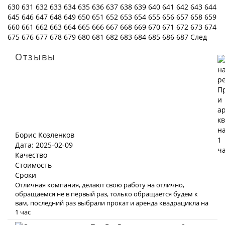
630
631
632
633
634
635
636
637
638
639
640
641
642
643
644
645
646
647
648
649
650
651
652
653
654
655
656
657
658
659
660
661
662
663
664
665
666
667
668
669
670
671
672
673
674
675
676
677
678
679
680
681
682
683
684
685
686
687
След
Отзывы
Борис Козленков
Дата: 2025-02-09
Качество
Стоимость
Сроки
Отличная компания, делают свою работу на отлично,
обращаемся не в первый раз, только обращается будем к
вам, последний раз выбрали прокат и аренда квадрацикла на
1 час