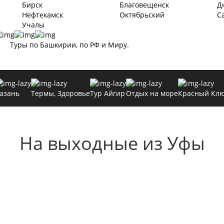
Бирск
Благовещенск
Д
Нефтекамск
Октябрьский
С
Учалы
Туры по Башкирии, по РФ и Миру.
азань
Термы, Здоровье
Тур Айгир
Отдых на море
Красный Кл
На выходные
из Уфы