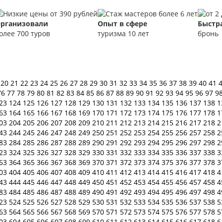
рганизовали
Опыт в сфере
Быстр
олее 700 туров
туризма 10 лет
бронь
9
20
21
22
23
24
25
26
27
28
29
30
31
32
33
34
35
36
37
38
39
40
41
76
77
78
79
80
81
82
83
84
85
86
87
88
89
90
91
92
93
94
95
96
97
9
23
124
125
126
127
128
129
130
131
132
133
134
135
136
137
138
1
63
164
165
166
167
168
169
170
171
172
173
174
175
176
177
178
1
03
204
205
206
207
208
209
210
211
212
213
214
215
216
217
218
2
43
244
245
246
247
248
249
250
251
252
253
254
255
256
257
258
2
83
284
285
286
287
288
289
290
291
292
293
294
295
296
297
298
2
23
324
325
326
327
328
329
330
331
332
333
334
335
336
337
338
3
63
364
365
366
367
368
369
370
371
372
373
374
375
376
377
378
3
03
404
405
406
407
408
409
410
411
412
413
414
415
416
417
418
4
43
444
445
446
447
448
449
450
451
452
453
454
455
456
457
458
4
83
484
485
486
487
488
489
490
491
492
493
494
495
496
497
498
4
23
524
525
526
527
528
529
530
531
532
533
534
535
536
537
538
5
63
564
565
566
567
568
569
570
571
572
573
574
575
576
577
578
5
03
604
605
606
607
608
609
610
611
612
613
614
615
616
617
618
6