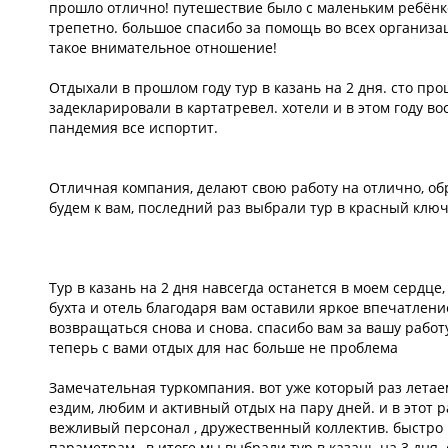
прошло отлично! путешествие было с маленьким ребёнк
трепетно. большое спасибо за помощь во всех организа
такое внимательное отношение!
Отдыхали в прошлом году тур в казань на 2 дня. сто про
задекларировали в картатревел. хотели и в этом году во
пандемия все испортит.
Отличная компания, делают свою работу на отлично, об
будем к вам, последний раз выбрали тур в красный ключ
Тур в казань на 2 дня навсегда останется в моем сердц
бухта и отель благодаря вам оставили яркое впечатлени
возвращаться снова и снова. спасибо вам за вашу работу
теперь с вами отдых для нас больше не проблема
Замечательная туркомпания. вот уже который раз летае
ездим, любим и активный отдых на пару дней. и в этот р
вежливый персонал , дружественный коллектив. быстро
параметрам , в итоге мы выбрали тур в казань на 3 дня.