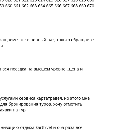
59
660
661
662
663
664
665
666
667
668
669
670
ращаемся не в первый раз, только обращается
ня
аз вся поездка на высшем уровне...цена и
 услугами сервиса картатревел, но этого мне
 для бронирования туров. хочу отметить
аявки на тур
низацию отдыха karttrvel и оба раза все