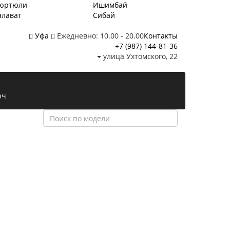
юртюли
Ишимбай
алават
Сибай
Уфа
Ежедневно: 10.00 - 20.00
Контакты
+7 (987)
144-81-36
улица Ухтомского, 22
юч