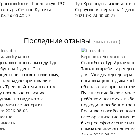
Красный Ключ, Павловскую ГЭС
Тур Красноусольские источ
настырь Святые Кустики
Страусиная ферма на 1 ден
-08-24 00:40:27
2021-08-24 00:40:27
Последние отзывы
(читать все)
силий Кузанов
Вероника Босманова
ыхали в прошлом году Тур
Спасибо за Тур Аркаим, о
буга на 1 день. Сто
Талкас и хребет Ирендык
центное соответствие тому,
дня! Уже дважды доверя
 нам задекларировали в
организацию отдыха kartt
таТревел. Хотели и в этом
оба раза все прошло отл
у воспользоваться их
Путешествие было с мал
угами, но видимо эта
ребёнком поэтому к выбо
демия все испортит.
подходили особенно треп
а: 2026-08-06
Большое спасибо за пом
чество
всех организационных во
оимость
быстрое оформление виз 
оки
внимательное отношение
Дата: 2026-08-06