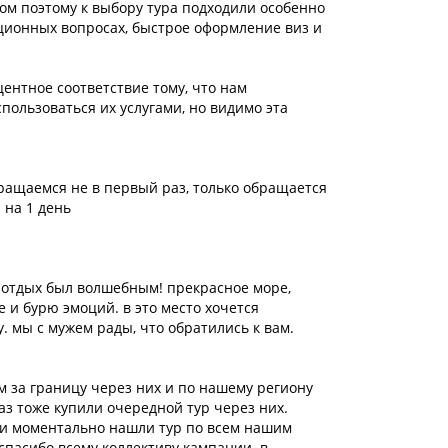
ом поэтому к выбору тура подходили особенно
ционных вопросах, быстрое оформление виз и
центное соответствие тому, что нам
спользоваться их услугами, но видимо эта
ращаемся не в первый раз, только обращается
 на 1 день
е, отдых был волшебным! прекрасное море,
е и бурю эмоций. в это место хочется
. мы с мужем рады, что обратились к вам.
м за границу через них и по нашему региону
аз тоже купили очередной тур через них.
 и моментально нашли тур по всем нашим
 спасибо всему коллективу кампании. в