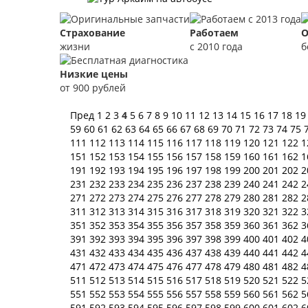
Страхование
Работаем
О
жизни
с 2010 года
б
Низкие цены
от 900 рублей
Пред
1
2
3
4
5
6
7
8
9
10
11
12
13
14
15
16
17
18
1
59
60
61
62
63
64
65
66
67
68
69
70
71
72
73
74
75
111
112
113
114
115
116
117
118
119
120
121
122
1
151
152
153
154
155
156
157
158
159
160
161
162
1
191
192
193
194
195
196
197
198
199
200
201
202
2
231
232
233
234
235
236
237
238
239
240
241
242
2
271
272
273
274
275
276
277
278
279
280
281
282
2
311
312
313
314
315
316
317
318
319
320
321
322
3
351
352
353
354
355
356
357
358
359
360
361
362
3
391
392
393
394
395
396
397
398
399
400
401
402
4
431
432
433
434
435
436
437
438
439
440
441
442
4
471
472
473
474
475
476
477
478
479
480
481
482
4
511
512
513
514
515
516
517
518
519
520
521
522
5
551
552
553
554
555
556
557
558
559
560
561
562
5
591
592
593
594
595
596
597
598
599
600
601
602
6