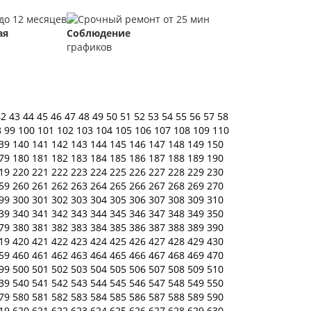
ая
Соблюдение
графиков
42
43
44
45
46
47
48
49
50
51
52
53
54
55
56
57
58
8
99
100
101
102
103
104
105
106
107
108
109
110
39
140
141
142
143
144
145
146
147
148
149
150
79
180
181
182
183
184
185
186
187
188
189
190
19
220
221
222
223
224
225
226
227
228
229
230
59
260
261
262
263
264
265
266
267
268
269
270
99
300
301
302
303
304
305
306
307
308
309
310
39
340
341
342
343
344
345
346
347
348
349
350
79
380
381
382
383
384
385
386
387
388
389
390
19
420
421
422
423
424
425
426
427
428
429
430
59
460
461
462
463
464
465
466
467
468
469
470
99
500
501
502
503
504
505
506
507
508
509
510
39
540
541
542
543
544
545
546
547
548
549
550
79
580
581
582
583
584
585
586
587
588
589
590
19
620
621
622
623
624
625
626
627
628
629
630