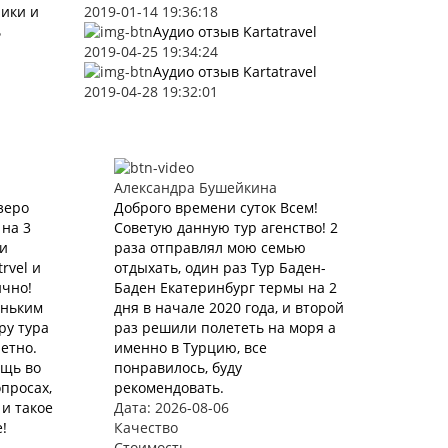
ники и
2019-01-14 19:36:18
ь
Аудио отзыв Kartatravel
2019-04-25 19:34:24
Аудио отзыв Kartatravel
2019-04-28 19:32:01
Александра Бушейкина
зеро
Доброго времени суток Всем!
 на 3
Советую данную тур агенство! 2
ли
раза отправлял мою семью
rvel и
отдыхать, один раз Тур Баден-
ично!
Баден Екатеринбург термы на 2
еньким
дня в начале 2020 года, и второй
ру тура
раз решили полететь на моря а
етно.
именно в Турцию, все
ощь во
понравилось, буду
просах,
рекомендовать.
и такое
Дата: 2026-08-06
!
Качество
Стоимость