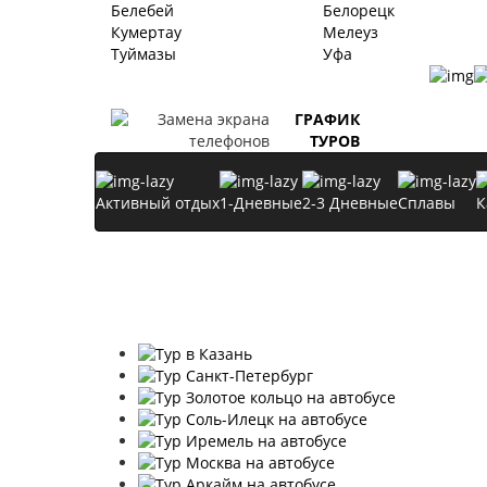
Белебей
Белорецк
Кумертау
Мелеуз
Туймазы
Уфа
ГРАФИК
ТУРОВ
Активный отдых
1-Дневные
2-3 Дневные
Сплавы
К