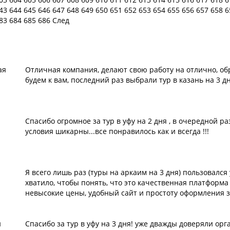
43
644
645
646
647
648
649
650
651
652
653
654
655
656
657
658
6
83
684
685
686
След
ая
Отличная компания, делают свою работу на отлично, об
будем к вам, последний раз выбрали тур в казань на 3 д
Спасибо огромное за тур в уфу на 2 дня , в очередной р
условия шикарны...все понравилось как и всегда !!!
Я всего лишь раз (туры на аркаим на 3 дня) пользовался
хватило, чтобы понять, что это качественная платформа
невысокие цены, удобный сайт и простоту оформления з
н
Спасибо за тур в уфу на 3 дня! уже дважды доверяли орга