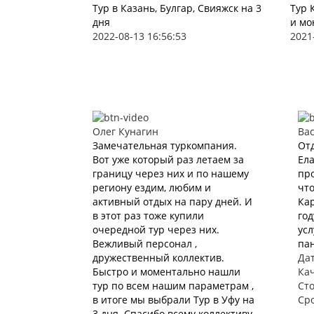
Тур в Казань, Булгар, Свияжск на 3
Тур 
дня
и мо
2022-08-13 16:56:53
2021
Олег Кунагин
Ва
Замечательная туркомпания.
Отд
Вот уже который раз летаем за
Ела
границу через них и по нашему
про
региону ездим, любим и
что
активный отдых на пару дней. И
Кар
в этот раз тоже купили
год
очередной тур через них.
усл
Вежливый персонал ,
пан
дружественный коллектив.
Дат
Быстро и моментально нашли
Ка
тур по всем нашим параметрам ,
Ст
в итоге мы выбрали Тур в Уфу на
Ср
3 дня. Спасибо всему коллективу