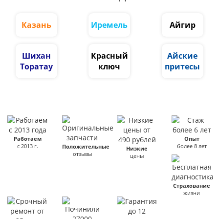
Казань
Иремель
Айгир
Шихан
Красный
Айские
Торатау
ключ
притесы
Работаем
Опыт
с 2013 г.
более 8 лет
Положительные
Низкие
отзывы
цены
Страхование
жизни