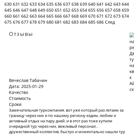
630
631
632
633
634
635
636
637
638
639
640
641
642
643
644
645
646
647
648
649
650
651
652
653
654
655
656
657
658
659
660
661
662
663
664
665
666
667
668
669
670
671
672
673
674
675
676
677
678
679
680
681
682
683
684
685
686
След
Отзывы
Вячеслав Табачин
Дата: 2025-01-29
Качество
Стоимость
Сроки
Замечательная туркомпания. вот уже который раз летаем за
границу через них и по нашему региону ездим, любим и
активный отдых на пару дней. и в этот раз тоже купили
очередной тур через них. вежливый персонал ,
дружественный коллектив. быстро и моментально нашли тур