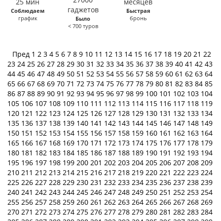
Соблюдаем
Быстрая
график
бронь
Было
< 700 туров
Пред
1
2
3
4
5
6
7
8
9
10
11
12
13
14
15
16
17
18
19
20
21
22
23
24
25
26
27
28
29
30
31
32
33
34
35
36
37
38
39
40
41
42
43
44
45
46
47
48
49
50
51
52
53
54
55
56
57
58
59
60
61
62
63
64
65
66
67
68
69
70
71
72
73
74
75
76
77
78
79
80
81
82
83
84
85
86
87
88
89
90
91
92
93
94
95
96
97
98
99
100
101
102
103
104
105
106
107
108
109
110
111
112
113
114
115
116
117
118
119
120
121
122
123
124
125
126
127
128
129
130
131
132
133
134
135
136
137
138
139
140
141
142
143
144
145
146
147
148
149
150
151
152
153
154
155
156
157
158
159
160
161
162
163
164
165
166
167
168
169
170
171
172
173
174
175
176
177
178
179
180
181
182
183
184
185
186
187
188
189
190
191
192
193
194
195
196
197
198
199
200
201
202
203
204
205
206
207
208
209
210
211
212
213
214
215
216
217
218
219
220
221
222
223
224
225
226
227
228
229
230
231
232
233
234
235
236
237
238
239
240
241
242
243
244
245
246
247
248
249
250
251
252
253
254
255
256
257
258
259
260
261
262
263
264
265
266
267
268
269
270
271
272
273
274
275
276
277
278
279
280
281
282
283
284