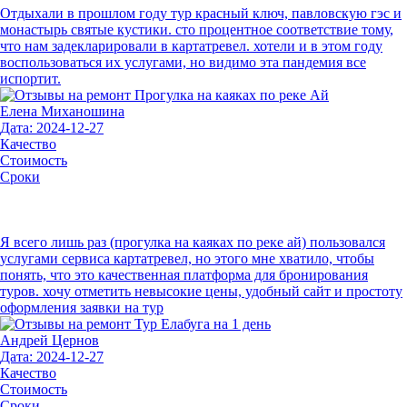
Отдыхали в прошлом году тур красный ключ, павловскую гэс и
монастырь святые кустики. сто процентное соответствие тому,
что нам задекларировали в картатревел. хотели и в этом году
воспользоваться их услугами, но видимо эта пандемия все
испортит.
Елена Миханошина
Дата: 2024-12-27
Качество
Стоимость
Сроки
Я всего лишь раз (прогулка на каяках по реке ай) пользовался
услугами сервиса картатревел, но этого мне хватило, чтобы
понять, что это качественная платформа для бронирования
туров. хочу отметить невысокие цены, удобный сайт и простоту
оформления заявки на тур
Андрей Цернов
Дата: 2024-12-27
Качество
Стоимость
Сроки