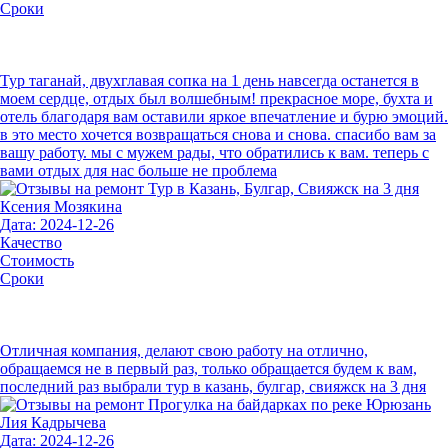
Сроки
Тур таганай, двухглавая сопка на 1 день навсегда останется в
моем сердце, отдых был волшебным! прекрасное море, бухта и
отель благодаря вам оставили яркое впечатление и бурю эмоций.
в это место хочется возвращаться снова и снова. спасибо вам за
вашу работу. мы с мужем рады, что обратились к вам. теперь с
вами отдых для нас больше не проблема
Ксения Мозякина
Дата: 2024-12-26
Качество
Стоимость
Сроки
Отличная компания, делают свою работу на отлично,
обращаемся не в первый раз, только обращается будем к вам,
последний раз выбрали тур в казань, булгар, свияжск на 3 дня
Лия Кадрычева
Дата: 2024-12-26