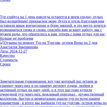
Тур елабуга на 1 день навсегда останется в моем сердце, отдых
был волшебным! прекрасное море, бухта и отель благодаря вам
оставили яркое впечатление и бурю эмоций. в это место хочется
возвращаться снова и снова. спасибо вам за вашу работу. мы с
мужем рады, что обратились к вам. теперь с вами отдых для нас
больше не проблема
Анастасия Завешинова
Дата: 2024-12-27
Качество
Стоимость
Сроки
Замечательная туркомпания. вот уже который раз летаем за
границу через них и по нашему региону ездим, любим и
активный отдых на пару дней. и в этот раз тоже купили
очередной тур через них. вежливый персонал , дружественный
коллектив. быстро и моментально нашли тур по всем нашим
параметрам , в итоге мы выбрали тур на тургояк, остров веры на