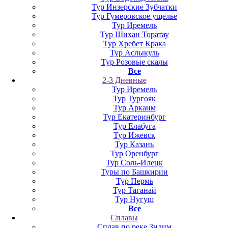
Тур Инзерские Зубчатки
Тур Гумеровское ущелье
Тур Иремель
Тур Шихан Торатау
Тур Хребет Крака
Тур Аслыкуль
Тур Розовые скалы
Все
2-3 Дневные
Тур Иремель
Тур Тургояк
Тур Аркаим
Тур Екатеринбург
Тур Елабуга
Тур Ижевск
Тур Казань
Тур Оренбург
Тур Соль-Илецк
Туры по Башкирии
Тур Пермь
Тур Таганай
Тур Нугуш
Все
Сплавы
Сплав по реке Зилим