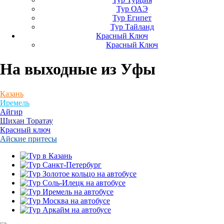
Тур ОАЭ
Тур Египет
Тур Тайланд
Красный Ключ
Красный Ключ
На выходные
из Уфы
Казань
Иремель
Айгир
Шихан Торатау
Красный ключ
Айские притесы