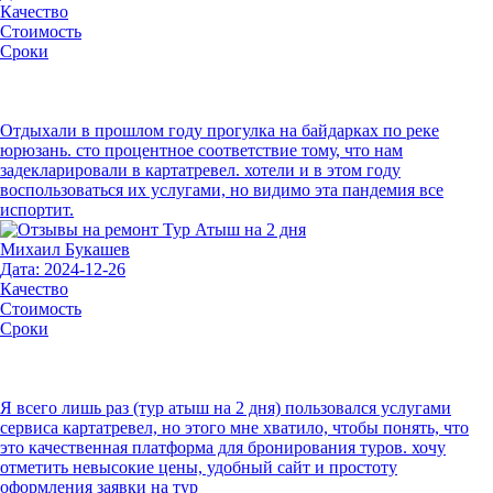
Качество
Стоимость
Сроки
Отдыхали в прошлом году прогулка на байдарках по реке
юрюзань. сто процентное соответствие тому, что нам
задекларировали в картатревел. хотели и в этом году
воспользоваться их услугами, но видимо эта пандемия все
испортит.
Михаил Букашев
Дата: 2024-12-26
Качество
Стоимость
Сроки
Я всего лишь раз (тур атыш на 2 дня) пользовался услугами
сервиса картатревел, но этого мне хватило, чтобы понять, что
это качественная платформа для бронирования туров. хочу
отметить невысокие цены, удобный сайт и простоту
оформления заявки на тур