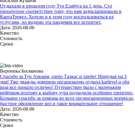
Василий Кузанов
Отдыхали в прошлом году Тур Елабуга на 1 день. Сто
процентное соответствие тому, что нам задекларировали в
КартаТревел. Хотели и в этом году воспользоваться их
услугами, но видимо эта пандемия все испортит.
Дата: 2026-08-06
Качество
Стоимость
Сроки
Вероника Босманова
Спасибо за Тур Аркаим, озеро Талкас и хребет Ирендык на 3
дня! Уже дважды доверяли организацию отдыха karttrvel и оба
раза все прошло отлично! Путешествие было с маленьким
ребёнком поэтому к выбору тура подходили особенно трепетно.
Большое спасибо за помощь во всех организационных вопросах,
быстрое оформление виз и такое внимательное отношение!
Дата: 2026-08-06
Качество
Стоимость
Сроки