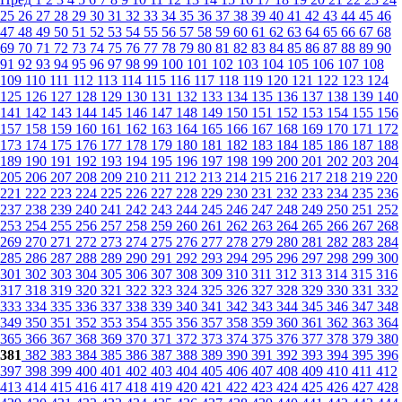
25
26
27
28
29
30
31
32
33
34
35
36
37
38
39
40
41
42
43
44
45
46
47
48
49
50
51
52
53
54
55
56
57
58
59
60
61
62
63
64
65
66
67
68
69
70
71
72
73
74
75
76
77
78
79
80
81
82
83
84
85
86
87
88
89
90
91
92
93
94
95
96
97
98
99
100
101
102
103
104
105
106
107
108
109
110
111
112
113
114
115
116
117
118
119
120
121
122
123
124
125
126
127
128
129
130
131
132
133
134
135
136
137
138
139
140
141
142
143
144
145
146
147
148
149
150
151
152
153
154
155
156
157
158
159
160
161
162
163
164
165
166
167
168
169
170
171
172
173
174
175
176
177
178
179
180
181
182
183
184
185
186
187
188
189
190
191
192
193
194
195
196
197
198
199
200
201
202
203
204
205
206
207
208
209
210
211
212
213
214
215
216
217
218
219
220
221
222
223
224
225
226
227
228
229
230
231
232
233
234
235
236
237
238
239
240
241
242
243
244
245
246
247
248
249
250
251
252
253
254
255
256
257
258
259
260
261
262
263
264
265
266
267
268
269
270
271
272
273
274
275
276
277
278
279
280
281
282
283
284
285
286
287
288
289
290
291
292
293
294
295
296
297
298
299
300
301
302
303
304
305
306
307
308
309
310
311
312
313
314
315
316
317
318
319
320
321
322
323
324
325
326
327
328
329
330
331
332
333
334
335
336
337
338
339
340
341
342
343
344
345
346
347
348
349
350
351
352
353
354
355
356
357
358
359
360
361
362
363
364
365
366
367
368
369
370
371
372
373
374
375
376
377
378
379
380
381
382
383
384
385
386
387
388
389
390
391
392
393
394
395
396
397
398
399
400
401
402
403
404
405
406
407
408
409
410
411
412
413
414
415
416
417
418
419
420
421
422
423
424
425
426
427
428