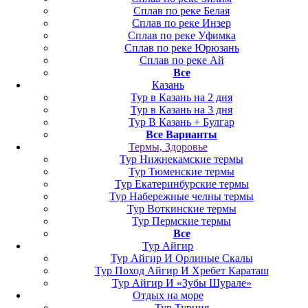
Сплав по реке Белая
Сплав по реке Инзер
Сплав по реке Уфимка
Сплав по реке Юрюзань
Сплав по реке Ай
Все
Казань
Тур в Казань на 2 дня
Тур в Казань на 3 дня
Тур В Казань + Булгар
Все Варианты
Термы, Здоровье
Тур Нижнекамские термы
Тур Тюменские термы
Тур Екатеринбурские термы
Тур Набережные челны термы
Тур Воткинские термы
Тур Пермские термы
Все
Тур Айгир
Тур Айгир И Орлиные Скалы
Тур Поход Айгир И Хребет Караташ
Тур Айгир И «Зубы Шурале»
Отдых на море
Тур Турция