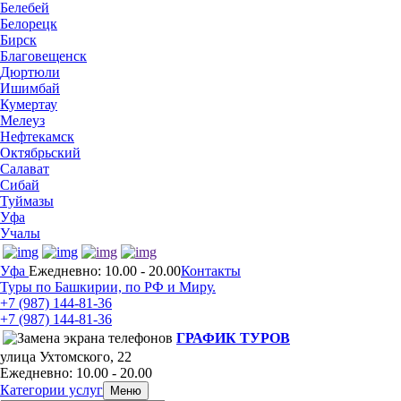
Белебей
Белорецк
Бирск
Благовещенск
Дюртюли
Ишимбай
Кумертау
Мелеуз
Нефтекамск
Октябрьский
Салават
Сибай
Туймазы
Уфа
Учалы
Уфа
Ежедневно: 10.00 - 20.00
Контакты
Туры по Башкирии, по РФ и Миру.
+7 (987)
144-81-36
+7 (987)
144-81-36
ГРАФИК ТУРОВ
улица Ухтомского, 22
Ежедневно: 10.00 - 20.00
Категории услуг
Меню