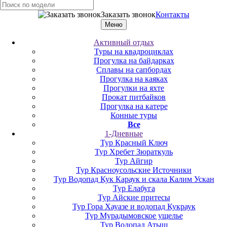
Заказать звонок
Контакты
Меню
Активный отдых
Туры на квадроциклах
Прогулка на байдарках
Сплавы на сапбордах
Прогулка на каяках
Прогулки на яхте
Прокат питбайков
Прогулка на катере
Конные туры
Все
1-Дневные
Тур Красный Ключ
Тур Хребет Зюраткуль
Тур Айгир
Тур Красноусольские Источники
Тур Водопад Кук Караук и скала Калим Ускан
Тур Елабуга
Тур Айские притесы
Тур Гора Хауазе и водопад Кукраук
Тур Мурадымовское ущелье
Тур Водопад Атыш