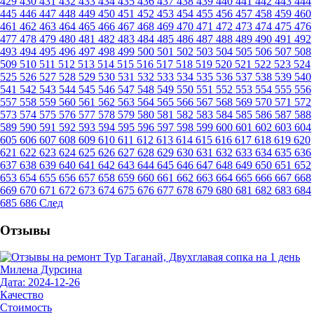
429
430
431
432
433
434
435
436
437
438
439
440
441
442
443
444
445
446
447
448
449
450
451
452
453
454
455
456
457
458
459
460
461
462
463
464
465
466
467
468
469
470
471
472
473
474
475
476
477
478
479
480
481
482
483
484
485
486
487
488
489
490
491
492
493
494
495
496
497
498
499
500
501
502
503
504
505
506
507
508
509
510
511
512
513
514
515
516
517
518
519
520
521
522
523
524
525
526
527
528
529
530
531
532
533
534
535
536
537
538
539
540
541
542
543
544
545
546
547
548
549
550
551
552
553
554
555
556
557
558
559
560
561
562
563
564
565
566
567
568
569
570
571
572
573
574
575
576
577
578
579
580
581
582
583
584
585
586
587
588
589
590
591
592
593
594
595
596
597
598
599
600
601
602
603
604
605
606
607
608
609
610
611
612
613
614
615
616
617
618
619
620
621
622
623
624
625
626
627
628
629
630
631
632
633
634
635
636
637
638
639
640
641
642
643
644
645
646
647
648
649
650
651
652
653
654
655
656
657
658
659
660
661
662
663
664
665
666
667
668
669
670
671
672
673
674
675
676
677
678
679
680
681
682
683
684
685
686
След
Отзывы
Милена Дурсина
Дата: 2024-12-26
Качество
Стоимость