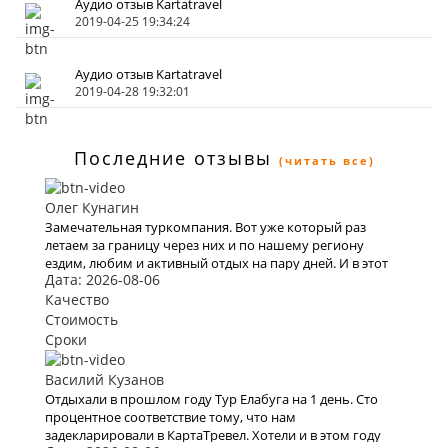
Аудио отзыв Kartatravel
2019-04-25 19:34:24
Аудио отзыв Kartatravel
2019-04-28 19:32:01
Последние отзывы
(читать все)
Олег Кунагин
Замечательная туркомпания. Вот уже который раз
летаем за границу через них и по нашему региону
ездим, любим и активный отдых на пару дней. И в этот
Дата: 2026-08-06
раз тоже купили очередной тур через них. Вежливый
персонал , дружественный коллектив. Быстро и
Качество
моментально нашли тур по всем нашим параметрам , в
Стоимость
итоге мы выбрали Тур в Уфу на 3 дня. Спасибо всему
Сроки
коллективу кампании. В следующий раз обязательно
воспользуемся вашими услугами .
Василий Кузанов
Отдыхали в прошлом году Тур Елабуга на 1 день. Сто
процентное соответствие тому, что нам
задекларировали в КартаТревел. Хотели и в этом году