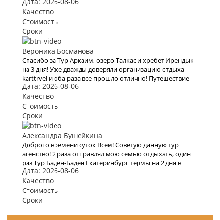
Дата: 2026-08-06
воспользоваться их услугами, но видимо эта пандемия
все испортит.
Качество
Стоимость
Сроки
Вероника Босманова
Спасибо за Тур Аркаим, озеро Талкас и хребет Ирендык
на 3 дня! Уже дважды доверяли организацию отдыха
karttrvel и оба раза все прошло отлично! Путешествие
Дата: 2026-08-06
было с маленьким ребёнком поэтому к выбору тура
подходили особенно трепетно. Большое спасибо за
Качество
помощь во всех организационных вопросах, быстрое
Стоимость
оформление виз и такое внимательное отношение!
Сроки
Александра Бушейкина
Доброго времени суток Всем! Советую данную тур
агенство! 2 раза отправлял мою семью отдыхать, один
раз Тур Баден-Баден Екатеринбург термы на 2 дня в
Дата: 2026-08-06
начале 2020 года, и второй раз решили полететь на
моря а именно в Турцию, все понравилось, буду
Качество
рекомендовать.
Стоимость
Сроки