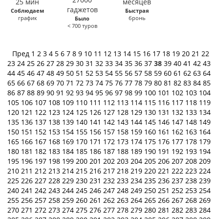
Соблюдаем
Быстрая
график
бронь
Было
< 700 туров
Пред
1
2
3
4
5
6
7
8
9
10
11
12
13
14
15
16
17
18
19
20
21
22
23
24
25
26
27
28
29
30
31
32
33
34
35
36
37
38
39
40
41
42
43
44
45
46
47
48
49
50
51
52
53
54
55
56
57
58
59
60
61
62
63
64
65
66
67
68
69
70
71
72
73
74
75
76
77
78
79
80
81
82
83
84
85
86
87
88
89
90
91
92
93
94
95
96
97
98
99
100
101
102
103
104
105
106
107
108
109
110
111
112
113
114
115
116
117
118
119
120
121
122
123
124
125
126
127
128
129
130
131
132
133
134
135
136
137
138
139
140
141
142
143
144
145
146
147
148
149
150
151
152
153
154
155
156
157
158
159
160
161
162
163
164
165
166
167
168
169
170
171
172
173
174
175
176
177
178
179
180
181
182
183
184
185
186
187
188
189
190
191
192
193
194
195
196
197
198
199
200
201
202
203
204
205
206
207
208
209
210
211
212
213
214
215
216
217
218
219
220
221
222
223
224
225
226
227
228
229
230
231
232
233
234
235
236
237
238
239
240
241
242
243
244
245
246
247
248
249
250
251
252
253
254
255
256
257
258
259
260
261
262
263
264
265
266
267
268
269
270
271
272
273
274
275
276
277
278
279
280
281
282
283
284