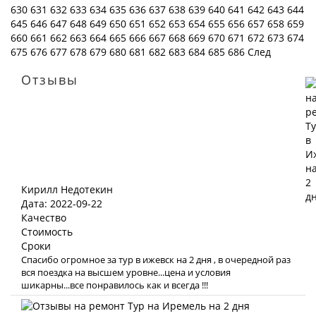
630
631
632
633
634
635
636
637
638
639
640
641
642
643
644
645
646
647
648
649
650
651
652
653
654
655
656
657
658
659
660
661
662
663
664
665
666
667
668
669
670
671
672
673
674
675
676
677
678
679
680
681
682
683
684
685
686
След
Отзывы
Кирилл Недотекин
Дата: 2022-09-22
Качество
Стоимость
Сроки
Спасибо огромное за тур в ижевск на 2 дня , в очередной раз
вся поездка на высшем уровне...цена и условия
шикарны...все понравилось как и всегда !!!