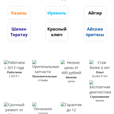
Казань
Иремель
Айгир
Шихан
Красный
Айские
Торатау
ключ
притесы
Работаем
Опыт
с 2013 г.
более 8 лет
Положительные
Низкие
отзывы
цены
Страхование
жизни