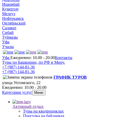
Ишимбай
Кумертау
Мелеуз
Нефтекамск
Октябрьский
Салават
Сибай
Туймазы
Уфа
Учалы
Уфа
Ежедневно: 10.00 - 20.00
Контакты
Туры по Башкирии, по РФ и Миру.
+7 (987)
144-81-36
+7 (987)
144-81-36
ГРАФИК ТУРОВ
улица Ухтомского, 22
Ежедневно: 10.00 - 20.00
Категории услуг
Меню
Активный отдых
Туры на квадроциклах
Прогулка на байдарках