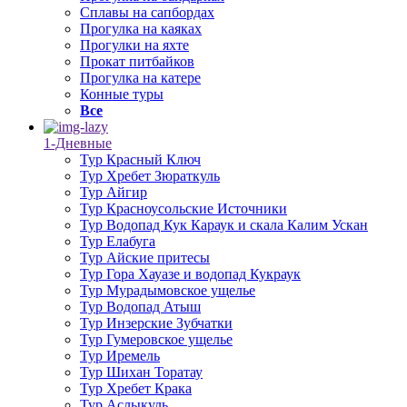
Сплавы на сапбордах
Прогулка на каяках
Прогулки на яхте
Прокат питбайков
Прогулка на катере
Конные туры
Все
1-Дневные
Тур Красный Ключ
Тур Хребет Зюраткуль
Тур Айгир
Тур Красноусольские Источники
Тур Водопад Кук Караук и скала Калим Ускан
Тур Елабуга
Тур Айские притесы
Тур Гора Хауазе и водопад Кукраук
Тур Мурадымовское ущелье
Тур Водопад Атыш
Тур Инзерские Зубчатки
Тур Гумеровское ущелье
Тур Иремель
Тур Шихан Торатау
Тур Хребет Крака
Тур Аслыкуль