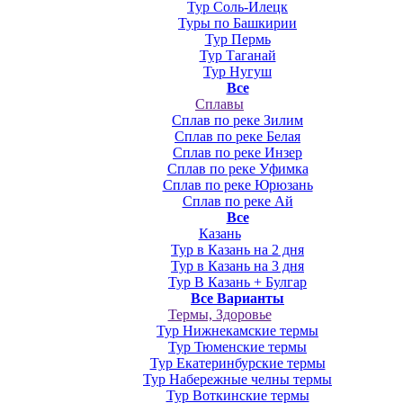
Тур Соль-Илецк
Туры по Башкирии
Тур Пермь
Тур Таганай
Тур Нугуш
Все
Сплавы
Сплав по реке Зилим
Сплав по реке Белая
Сплав по реке Инзер
Сплав по реке Уфимка
Сплав по реке Юрюзань
Сплав по реке Ай
Все
Казань
Тур в Казань на 2 дня
Тур в Казань на 3 дня
Тур В Казань + Булгар
Все Варианты
Термы, Здоровье
Тур Нижнекамские термы
Тур Тюменские термы
Тур Екатеринбурские термы
Тур Набережные челны термы
Тур Воткинские термы