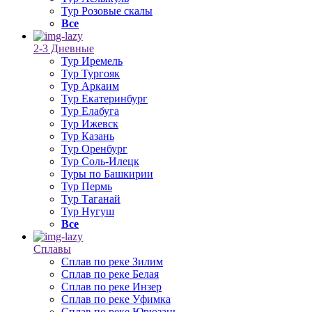
Тур Розовые скалы
Все
2-3 Дневные
Тур Иремель
Тур Тургояк
Тур Аркаим
Тур Екатеринбург
Тур Елабуга
Тур Ижевск
Тур Казань
Тур Оренбург
Тур Соль-Илецк
Туры по Башкирии
Тур Пермь
Тур Таганай
Тур Нугуш
Все
Сплавы
Сплав по реке Зилим
Сплав по реке Белая
Сплав по реке Инзер
Сплав по реке Уфимка
Сплав по реке Юрюзань