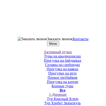
Заказать звонок
Контакты
Меню
Активный отдых
Туры на квадроциклах
Прогулка на байдарках
Сплавы на сапбордах
Прогулка на каяках
Прогулки на яхте
Прокат питбайков
Прогулка на катере
Конные туры
Все
1-Дневные
Тур Красный Ключ
Тур Хребет Зюраткуль