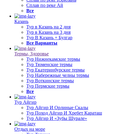
Сплав по реке Ай
Все
Казань
Тур в Казань на 2 дня
Тур в Казань на 3 дня
Тур В Казань + Булгар
Все Варианты
Термы, Здоровье
Тур Нижнекамские термы
Тур Тюменские термы
Тур Екатеринбурские термы
Тур Набережные челны термы
Тур Воткинские термы
Тур Пермские термы
Все
Тур Айгир
Тур Айгир И Орлиные Скалы
Тур Поход Айгир И Хребет Караташ
Тур Айгир И «Зубы Шурале»
Отдых на море