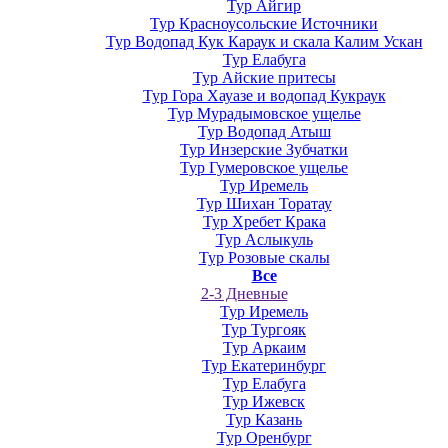
Тур Айгир
Тур Красноусольские Источники
Тур Водопад Кук Караук и скала Калим Ускан
Тур Елабуга
Тур Айские притесы
Тур Гора Хауазе и водопад Кукраук
Тур Мурадымовское ущелье
Тур Водопад Атыш
Тур Инзерские Зубчатки
Тур Гумеровское ущелье
Тур Иремель
Тур Шихан Торатау
Тур Хребет Крака
Тур Аслыкуль
Тур Розовые скалы
Все
2-3 Дневные
Тур Иремель
Тур Тургояк
Тур Аркаим
Тур Екатеринбург
Тур Елабуга
Тур Ижевск
Тур Казань
Тур Оренбург