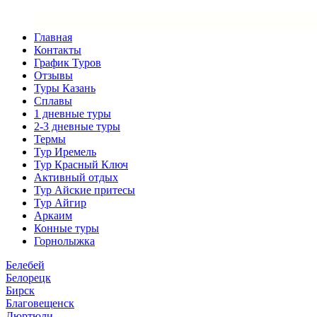
Главная
Контакты
График Туров
Отзывы
Туры Казань
Сплавы
1 дневные туры
2-3 дневные туры
Термы
Тур Иремель
Тур Красный Ключ
Активный отдых
Тур Айские притесы
Тур Айгир
Аркаим
Конные туры
Горнолыжка
Белебей
Белорецк
Бирск
Благовещенск
Дюртюли