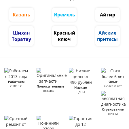
Казань
Иремель
Айгир
Шихан
Красный
Айские
Торатау
ключ
притесы
Работаем
Опыт
с 2013 г.
более 8 лет
Положительные
Низкие
отзывы
цены
Страхование
жизни