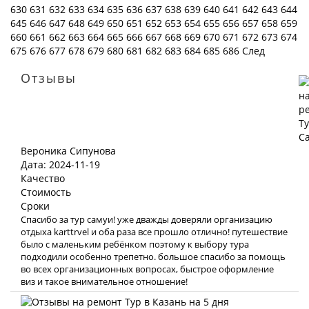
630
631
632
633
634
635
636
637
638
639
640
641
642
643
644
645
646
647
648
649
650
651
652
653
654
655
656
657
658
659
660
661
662
663
664
665
666
667
668
669
670
671
672
673
674
675
676
677
678
679
680
681
682
683
684
685
686
След
Отзывы
Вероника Сипунова
Дата: 2024-11-19
Качество
Стоимость
Сроки
Спасибо за тур самуи! уже дважды доверяли организацию
отдыха karttrvel и оба раза все прошло отлично! путешествие
было с маленьким ребёнком поэтому к выбору тура
подходили особенно трепетно. большое спасибо за помощь
во всех организационных вопросах, быстрое оформление
виз и такое внимательное отношение!