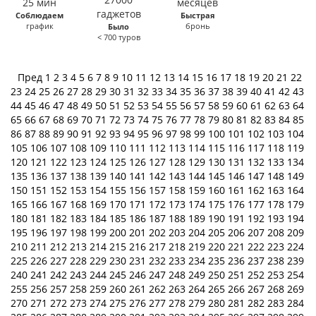
Соблюдаем
Быстрая
график
бронь
Было
< 700 туров
Пред
1
2
3
4
5
6
7
8
9
10
11
12
13
14
15
16
17
18
19
20
21
22
23
24
25
26
27
28
29
30
31
32
33
34
35
36
37
38
39
40
41
42
43
44
45
46
47
48
49
50
51
52
53
54
55
56
57
58
59
60
61
62
63
64
65
66
67
68
69
70
71
72
73
74
75
76
77
78
79
80
81
82
83
84
85
86
87
88
89
90
91
92
93
94
95
96
97
98
99
100
101
102
103
104
105
106
107
108
109
110
111
112
113
114
115
116
117
118
119
120
121
122
123
124
125
126
127
128
129
130
131
132
133
134
135
136
137
138
139
140
141
142
143
144
145
146
147
148
149
150
151
152
153
154
155
156
157
158
159
160
161
162
163
164
165
166
167
168
169
170
171
172
173
174
175
176
177
178
179
180
181
182
183
184
185
186
187
188
189
190
191
192
193
194
195
196
197
198
199
200
201
202
203
204
205
206
207
208
209
210
211
212
213
214
215
216
217
218
219
220
221
222
223
224
225
226
227
228
229
230
231
232
233
234
235
236
237
238
239
240
241
242
243
244
245
246
247
248
249
250
251
252
253
254
255
256
257
258
259
260
261
262
263
264
265
266
267
268
269
270
271
272
273
274
275
276
277
278
279
280
281
282
283
284