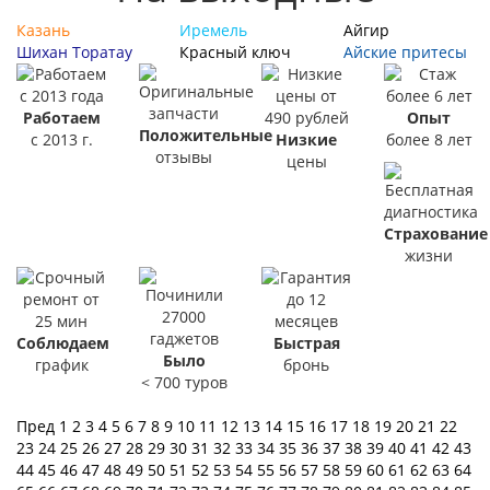
Казань
Иремель
Айгир
Шихан Торатау
Красный ключ
Айские притесы
Работаем
Опыт
Положительные
с 2013 г.
Низкие
более 8 лет
отзывы
цены
Страхование
жизни
Соблюдаем
Быстрая
Было
график
бронь
< 700 туров
Пред
1
2
3
4
5
6
7
8
9
10
11
12
13
14
15
16
17
18
19
20
21
22
23
24
25
26
27
28
29
30
31
32
33
34
35
36
37
38
39
40
41
42
43
44
45
46
47
48
49
50
51
52
53
54
55
56
57
58
59
60
61
62
63
64