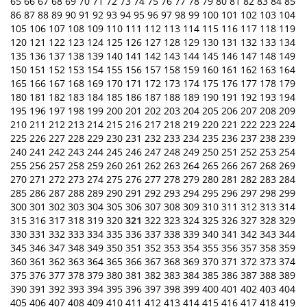
65
66
67
68
69
70
71
72
73
74
75
76
77
78
79
80
81
82
83
84
85
86
87
88
89
90
91
92
93
94
95
96
97
98
99
100
101
102
103
104
105
106
107
108
109
110
111
112
113
114
115
116
117
118
119
120
121
122
123
124
125
126
127
128
129
130
131
132
133
134
135
136
137
138
139
140
141
142
143
144
145
146
147
148
149
150
151
152
153
154
155
156
157
158
159
160
161
162
163
164
165
166
167
168
169
170
171
172
173
174
175
176
177
178
179
180
181
182
183
184
185
186
187
188
189
190
191
192
193
194
195
196
197
198
199
200
201
202
203
204
205
206
207
208
209
210
211
212
213
214
215
216
217
218
219
220
221
222
223
224
225
226
227
228
229
230
231
232
233
234
235
236
237
238
239
240
241
242
243
244
245
246
247
248
249
250
251
252
253
254
255
256
257
258
259
260
261
262
263
264
265
266
267
268
269
270
271
272
273
274
275
276
277
278
279
280
281
282
283
284
285
286
287
288
289
290
291
292
293
294
295
296
297
298
299
300
301
302
303
304
305
306
307
308
309
310
311
312
313
314
315
316
317
318
319
320
321
322
323
324
325
326
327
328
329
330
331
332
333
334
335
336
337
338
339
340
341
342
343
344
345
346
347
348
349
350
351
352
353
354
355
356
357
358
359
360
361
362
363
364
365
366
367
368
369
370
371
372
373
374
375
376
377
378
379
380
381
382
383
384
385
386
387
388
389
390
391
392
393
394
395
396
397
398
399
400
401
402
403
404
405
406
407
408
409
410
411
412
413
414
415
416
417
418
419