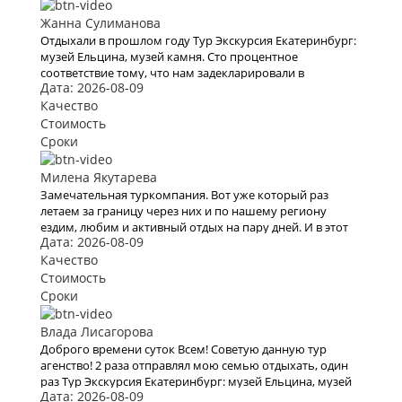
Жанна Сулиманова
Отдыхали в прошлом году Тур Экскурсия Екатеринбург:
музей Ельцина, музей камня. Сто процентное
соответствие тому, что нам задекларировали в
Дата: 2026-08-09
КартаТревел. Хотели и в этом году воспользоваться их
услугами, но видимо эта пандемия все испортит.
Качество
Стоимость
Сроки
Милена Якутарева
Замечательная туркомпания. Вот уже который раз
летаем за границу через них и по нашему региону
ездим, любим и активный отдых на пару дней. И в этот
Дата: 2026-08-09
раз тоже купили очередной тур через них. Вежливый
персонал , дружественный коллектив. Быстро и
Качество
моментально нашли тур по всем нашим параметрам , в
Стоимость
итоге мы выбрали Сплав по реке Белая на 4 дня. Спасибо
Сроки
всему коллективу кампании. В следующий раз
обязательно воспользуемся вашими услугами .
Влада Лисагорова
Доброго времени суток Всем! Советую данную тур
агенство! 2 раза отправлял мою семью отдыхать, один
раз Тур Экскурсия Екатеринбург: музей Ельцина, музей
Дата: 2026-08-09
камня в начале 2020 года, и второй раз решили полететь