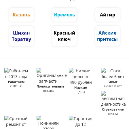
Казань
Иремель
Айгир
Шихан
Красный
Айские
Торатау
ключ
притесы
Работаем
Опыт
с 2013 г.
более 8 лет
Положительные
Низкие
отзывы
цены
Страхование
жизни