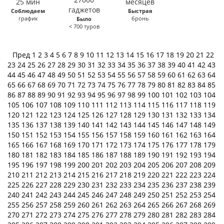
Соблюдаем
Быстрая
график
бронь
Было
< 700 туров
Пред
1
2
3
4
5
6
7
8
9
10
11
12
13
14
15
16
17
18
19
20
21
22
23
24
25
26
27
28
29
30
31
32
33
34
35
36
37
38
39
40
41
42
43
44
45
46
47
48
49
50
51
52
53
54
55
56
57
58
59
60
61
62
63
64
65
66
67
68
69
70
71
72
73
74
75
76
77
78
79
80
81
82
83
84
85
86
87
88
89
90
91
92
93
94
95
96
97
98
99
100
101
102
103
104
105
106
107
108
109
110
111
112
113
114
115
116
117
118
119
120
121
122
123
124
125
126
127
128
129
130
131
132
133
134
135
136
137
138
139
140
141
142
143
144
145
146
147
148
149
150
151
152
153
154
155
156
157
158
159
160
161
162
163
164
165
166
167
168
169
170
171
172
173
174
175
176
177
178
179
180
181
182
183
184
185
186
187
188
189
190
191
192
193
194
195
196
197
198
199
200
201
202
203
204
205
206
207
208
209
210
211
212
213
214
215
216
217
218
219
220
221
222
223
224
225
226
227
228
229
230
231
232
233
234
235
236
237
238
239
240
241
242
243
244
245
246
247
248
249
250
251
252
253
254
255
256
257
258
259
260
261
262
263
264
265
266
267
268
269
270
271
272
273
274
275
276
277
278
279
280
281
282
283
284