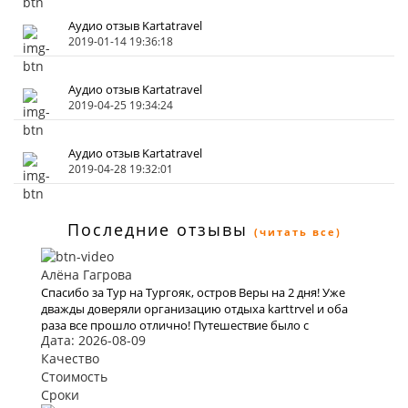
Аудио отзыв Kartatravel
2019-01-14 19:36:18
Аудио отзыв Kartatravel
2019-04-25 19:34:24
Аудио отзыв Kartatravel
2019-04-28 19:32:01
Последние отзывы
(читать все)
Алёна Гагрова
Спасибо за Тур на Тургояк, остров Веры на 2 дня! Уже
дважды доверяли организацию отдыха karttrvel и оба
раза все прошло отлично! Путешествие было с
Дата: 2026-08-09
маленьким ребёнком поэтому к выбору тура подходили
особенно трепетно. Большое спасибо за помощь во
Качество
всех организационных вопросах, быстрое оформление
Стоимость
виз и такое внимательное отношение!
Сроки