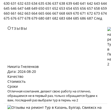
630
631
632
633
634
635
636
637
638
639
640
641
642
643
644
645
646
647
648
649
650
651
652
653
654
655
656
657
658
659
660
661
662
663
664
665
666
667
668
669
670
671
672
673
674
675
676
677
678
679
680
681
682
683
684
685
686
687
След
Отзывы
Никита Гнеленков
Дата: 2024-08-20
Качество
Стоимость
Сроки
Отличная компания, делают свою работу на отлично,
обращаемся не в первый раз, только обращается будем к
вам, последний раз выбрали тур в пермь на 2