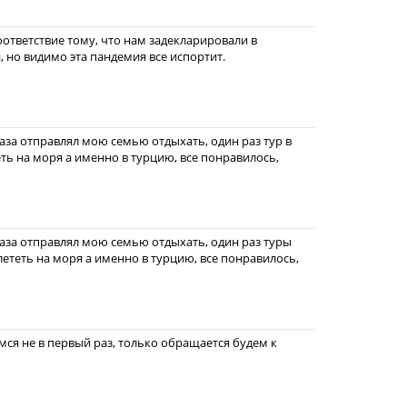
оответствие тому, что нам задекларировали в
, но видимо эта пандемия все испортит.
раза отправлял мою семью отдыхать, один раз тур в
еть на моря а именно в турцию, все понравилось,
раза отправлял мою семью отдыхать, один раз туры
олететь на моря а именно в турцию, все понравилось,
ся не в первый раз, только обращается будем к