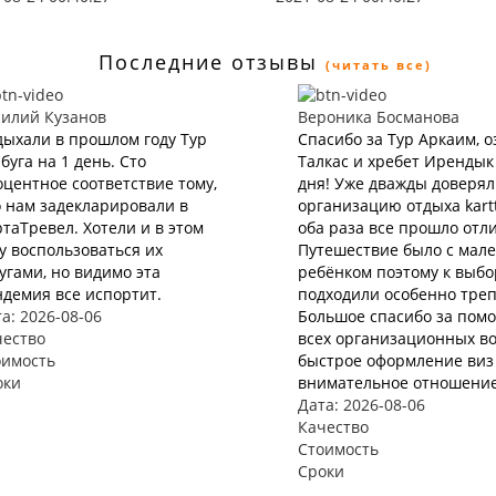
Последние отзывы
(читать все)
силий Кузанов
Вероника Босманова
ыхали в прошлом году Тур
Спасибо за Тур Аркаим, о
буга на 1 день. Сто
Талкас и хребет Ирендык
центное соответствие тому,
дня! Уже дважды доверя
 нам задекларировали в
организацию отдыха kartt
таТревел. Хотели и в этом
оба раза все прошло отл
у воспользоваться их
Путешествие было с мал
угами, но видимо эта
ребёнком поэтому к выбо
демия все испортит.
подходили особенно треп
а: 2026-08-06
Большое спасибо за пом
чество
всех организационных во
оимость
быстрое оформление виз 
оки
внимательное отношение
Дата: 2026-08-06
Качество
Стоимость
Сроки