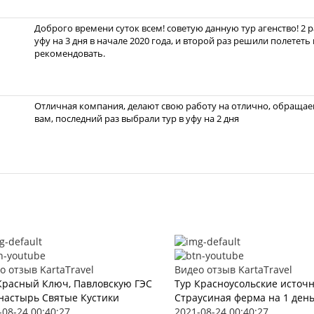
Доброго времени суток всем! советую данную тур агенство! 2 
уфу на 3 дня в начале 2020 года, и второй раз решили полететь
рекомендовать.
Отличная компания, делают свою работу на отлично, обращаем
вам, последний раз выбрали тур в уфу на 2 дня
о отзыв KartaTravel
Видео отзыв KartaTravel
Красный Ключ, Павловскую ГЭС
Тур Красноусольские источ
настырь Святые Кустики
Страусиная ферма на 1 ден
-08-24 00:40:27
2021-08-24 00:40:27