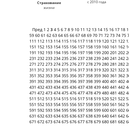
с 2010 года
Страхование
жизни
Пред
1
2
3
4
5
6
7
8
9
10
11
12
13
14
15
16
17
18
59
60
61
62
63
64
65
66
67
68
69
70
71
72
73
74
75
111
112
113
114
115
116
117
118
119
120
121
122
1
151
152
153
154
155
156
157
158
159
160
161
162
1
191
192
193
194
195
196
197
198
199
200
201
202
2
231
232
233
234
235
236
237
238
239
240
241
242
2
271
272
273
274
275
276
277
278
279
280
281
282
2
311
312
313
314
315
316
317
318
319
320
321
322
3
351
352
353
354
355
356
357
358
359
360
361
362
3
391
392
393
394
395
396
397
398
399
400
401
402
4
431
432
433
434
435
436
437
438
439
440
441
442
4
471
472
473
474
475
476
477
478
479
480
481
482
4
511
512
513
514
515
516
517
518
519
520
521
522
5
551
552
553
554
555
556
557
558
559
560
561
562
5
591
592
593
594
595
596
597
598
599
600
601
602
6
631
632
633
634
635
636
637
638
639
640
641
642
6
671
672
673
674
675
676
677
678
679
680
681
682
6