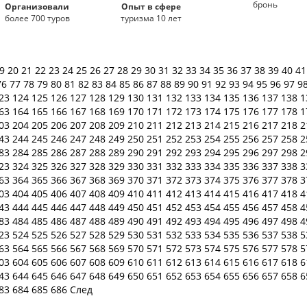
бронь
Организовали
Опыт в сфере
более 700 туров
туризма 10 лет
19
20
21
22
23
24
25
26
27
28
29
30
31
32
33
34
35
36
37
38
39
40
4
76
77
78
79
80
81
82
83
84
85
86
87
88
89
90
91
92
93
94
95
96
97
9
23
124
125
126
127
128
129
130
131
132
133
134
135
136
137
138
1
63
164
165
166
167
168
169
170
171
172
173
174
175
176
177
178
1
03
204
205
206
207
208
209
210
211
212
213
214
215
216
217
218
2
43
244
245
246
247
248
249
250
251
252
253
254
255
256
257
258
2
83
284
285
286
287
288
289
290
291
292
293
294
295
296
297
298
2
23
324
325
326
327
328
329
330
331
332
333
334
335
336
337
338
3
63
364
365
366
367
368
369
370
371
372
373
374
375
376
377
378
3
03
404
405
406
407
408
409
410
411
412
413
414
415
416
417
418
4
43
444
445
446
447
448
449
450
451
452
453
454
455
456
457
458
4
83
484
485
486
487
488
489
490
491
492
493
494
495
496
497
498
4
23
524
525
526
527
528
529
530
531
532
533
534
535
536
537
538
5
63
564
565
566
567
568
569
570
571
572
573
574
575
576
577
578
5
03
604
605
606
607
608
609
610
611
612
613
614
615
616
617
618
6
43
644
645
646
647
648
649
650
651
652
653
654
655
656
657
658
6
83
684
685
686
След