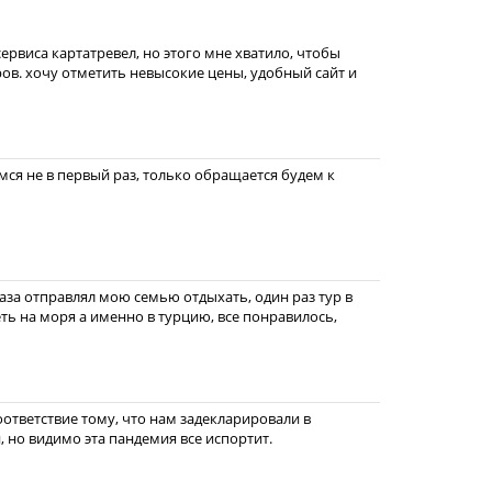
 сервиса картатревел, но этого мне хватило, чтобы
ров. хочу отметить невысокие цены, удобный сайт и
ся не в первый раз, только обращается будем к
раза отправлял мою семью отдыхать, один раз тур в
еть на моря а именно в турцию, все понравилось,
оответствие тому, что нам задекларировали в
, но видимо эта пандемия все испортит.