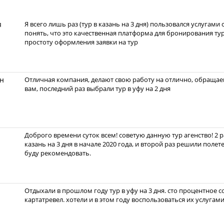
я
Я всего лишь раз (тур в казань на 3 дня) пользовался услугами
понять, что это качественная платформа для бронирования ту
простоту оформления заявки на тур
н
Отличная компания, делают свою работу на отлично, обращаем
вам, последний раз выбрали тур в уфу на 2 дня
Доброго времени суток всем! советую данную тур агенство! 2 
казань на 3 дня в начале 2020 года, и второй раз решили полет
буду рекомендовать.
Отдыхали в прошлом году тур в уфу на 3 дня. сто процентное с
картатревел. хотели и в этом году воспользоваться их услугами