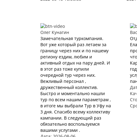
Олег Кунагин
Ва
Замечательная туркомпания.
Отд
Вот уже который раз летаем за
Ела
границу через них и по нашему
про
региону ездим, любим и
что
активный отдых на пару дней. И
Кар
в этот раз тоже купили
год
очередной тур через них.
усл
Вежливый персонал ,
пан
дружественный коллектив.
Дат
Быстро и моментально нашли
Ка
тур по всем нашим параметрам ,
Ст
в итоге мы выбрали Тур в Уфу на
Ср
3 дня. Спасибо всему коллективу
кампании. В следующий раз
обязательно воспользуемся
вашими услугами .
Дата: 2026-08-06