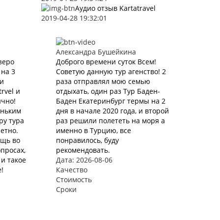
Аудио отзыв Kartatravel
2019-04-28 19:32:01
Александра Бушейкина
зеро
Доброго времени суток Всем!
 на 3
Советую данную тур агенство! 2
ли
раза отправлял мою семью
rvel и
отдыхать, один раз Тур Баден-
ично!
Баден Екатеринбург термы на 2
еньким
дня в начале 2020 года, и второй
ру тура
раз решили полететь на моря а
етно.
именно в Турцию, все
ощь во
понравилось, буду
просах,
рекомендовать.
и такое
Дата: 2026-08-06
!
Качество
Стоимость
Сроки