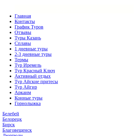
×
Закрыть меню
Главная
Контакты
График Туров
Отзывы
Туры Казань
Сплавы
1 дневные туры
2-3 дневные туры
Термы
Тур Иремель
Тур Красный Ключ
Активный отдых
Тур Айские притесы
Тур Айгир
Аркаим
Конные туры
Горнолыжка
Белебей
Белорецк
Бирск
Благовещенск
Дюртюли