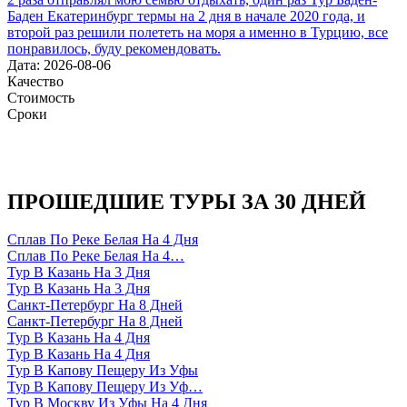
Баден Екатеринбург термы на 2 дня в начале 2020 года, и
второй раз решили полететь на моря а именно в Турцию, все
понравилось, буду рекомендовать.
Дата: 2026-08-06
Качество
Стоимость
Сроки
ПРОШЕДШИЕ ТУРЫ ЗА 30 ДНЕЙ
Сплав По Реке Белая На 4 Дня
Сплав По Реке Белая На 4…
Тур В Казань На 3 Дня
Тур В Казань На 3 Дня
Санкт-Петербург На 8 Дней
Санкт-Петербург На 8 Дней
Тур В Казань На 4 Дня
Тур В Казань На 4 Дня
Тур В Капову Пещеру Из Уфы
Тур В Капову Пещеру Из Уф…
Тур В Москву Из Уфы На 4 Дня