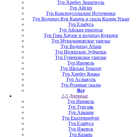
Тур Хребет Зюраткуль
Тур Айгир
Тур Красноусольские Источники
Тур Водопад Кук Караук и скала Калим Ускан
Тур Елабуга
Тур Айские притесы
Тур Гора Хауазе и водопад Кукраук
Тур Мурадымовское ущелье
Тур Водопад Атыш
Тур Инзерские Зубчатки
Тур Гумеровское ущелье
Тур Иремель
Тур Шихан Торатау
Тур Хребет Крака
Тур Аслыкуль
Тур Розовые скалы
Все
2-3 Дневные
Тур Иремель
Тур Тургояк
Тур Аркаим
Тур Екатеринбург
Тур Елабуга
Тур Ижевск
Тур Казань