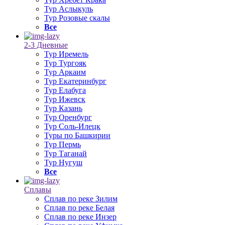
Тур Аслыкуль
Тур Розовые скалы
Все
2-3 Дневные
Тур Иремель
Тур Тургояк
Тур Аркаим
Тур Екатеринбург
Тур Елабуга
Тур Ижевск
Тур Казань
Тур Оренбург
Тур Соль-Илецк
Туры по Башкирии
Тур Пермь
Тур Таганай
Тур Нугуш
Все
Сплавы
Сплав по реке Зилим
Сплав по реке Белая
Сплав по реке Инзер