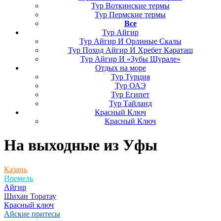
Тур Воткинские термы
Тур Пермские термы
Все
Тур Айгир
Тур Айгир И Орлиные Скалы
Тур Поход Айгир И Хребет Караташ
Тур Айгир И «Зубы Шурале»
Отдых на море
Тур Турция
Тур ОАЭ
Тур Египет
Тур Тайланд
Красный Ключ
Красный Ключ
На выходные
из Уфы
Казань
Иремель
Айгир
Шихан Торатау
Красный ключ
Айские притесы