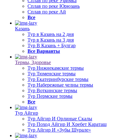
Сплав по реке Уфимка
Сплав по реке Юрюзань
Сплав по реке Ай
Все
Казань
Тур в Казань на 2 дня
Тур в Казань на 3 дня
Тур В Казань + Булгар
Все Варианты
Термы, Здоровье
Тур Нижнекамские термы
Тур Тюменские термы
Тур Екатеринбурские термы
Тур Набережные челны термы
Тур Воткинские термы
Тур Пермские термы
Все
Тур Айгир
Тур Айгир И Орлиные Скалы
Тур Поход Айгир И Хребет Караташ
Тур Айгир И «Зубы Шурале»