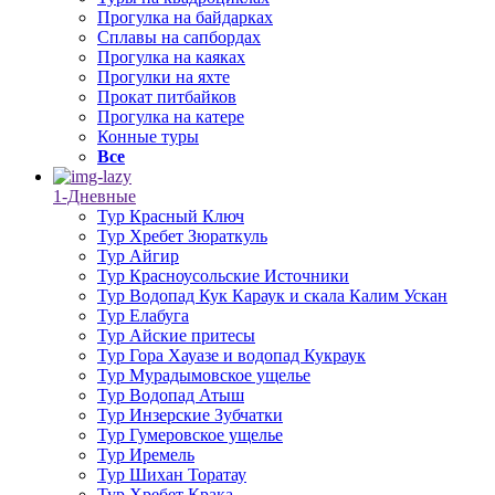
Прогулка на байдарках
Сплавы на сапбордах
Прогулка на каяках
Прогулки на яхте
Прокат питбайков
Прогулка на катере
Конные туры
Все
1-Дневные
Тур Красный Ключ
Тур Хребет Зюраткуль
Тур Айгир
Тур Красноусольские Источники
Тур Водопад Кук Караук и скала Калим Ускан
Тур Елабуга
Тур Айские притесы
Тур Гора Хауазе и водопад Кукраук
Тур Мурадымовское ущелье
Тур Водопад Атыш
Тур Инзерские Зубчатки
Тур Гумеровское ущелье
Тур Иремель
Тур Шихан Торатау
Тур Хребет Крака