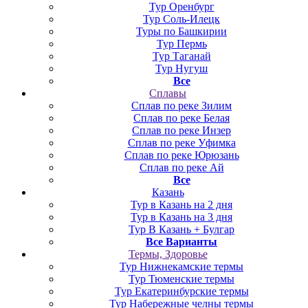
Тур Оренбург
Тур Соль-Илецк
Туры по Башкирии
Тур Пермь
Тур Таганай
Тур Нугуш
Все
Сплавы
Сплав по реке Зилим
Сплав по реке Белая
Сплав по реке Инзер
Сплав по реке Уфимка
Сплав по реке Юрюзань
Сплав по реке Ай
Все
Казань
Тур в Казань на 2 дня
Тур в Казань на 3 дня
Тур В Казань + Булгар
Все Варианты
Термы, Здоровье
Тур Нижнекамские термы
Тур Тюменские термы
Тур Екатеринбурские термы
Тур Набережные челны термы