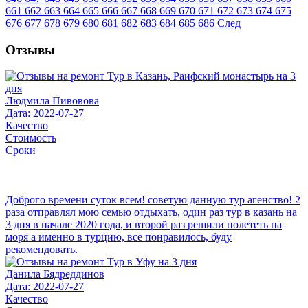
661
662
663
664
665
666
667
668
669
670
671
672
673
674
675
676
677
678
679
680
681
682
683
684
685
686
След
Отзывы
Людмила Пивовова
Дата: 2022-07-27
Качество
Стоимость
Сроки
Доброго времени суток всем! советую данную тур агенство! 2
раза отправлял мою семью отдыхать, один раз тур в казань на
3 дня в начале 2020 года, и второй раз решили полететь на
моря а именно в турцию, все понравилось, буду
рекомендовать.
Данила Бядреддинов
Дата: 2022-07-27
Качество