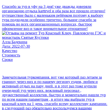
Спасибо за тур в уфу на 3 дня! уже дважды доверяли
организацию отдыха karttrvel и оба раза все прошло отлично!
путешествие было с маленьким ребёнком поэтому к выбору
тура подходили особенно трепетно. большое спасибо за
помощь во всех организационных вопросах, быстрое
оформление виз и такое внимательное отношение!
Алла Бадекина
Дата: 2022-07-30
Качество
Стоимость
Сроки
Замечательная туркомпания. вот уже который раз летаем за
границу через них и по нашему региону ездим, любим и
активный отдых на пару дней. и в этот раз тоже купили
очередной тур через них. вежливый персонал ,
дружественный коллектив. быстро и моментально нашли тур
по всем нашим параметрам , в итоге мы выбрали тур в
красный ключ на 1 день. спасибо всему коллективу кампании.
в следующий раз обязательно воспользуемся вашими