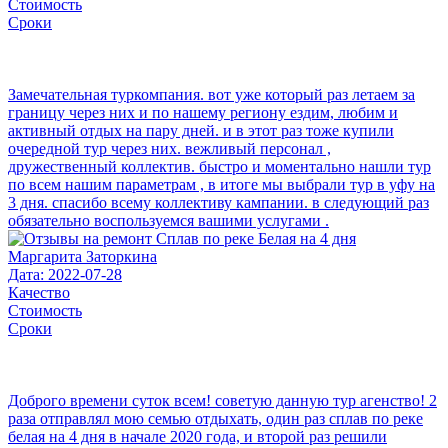
Стоимость
Сроки
Замечательная туркомпания. вот уже который раз летаем за
границу через них и по нашему региону ездим, любим и
активный отдых на пару дней. и в этот раз тоже купили
очередной тур через них. вежливый персонал ,
дружественный коллектив. быстро и моментально нашли тур
по всем нашим параметрам , в итоге мы выбрали тур в уфу на
3 дня. спасибо всему коллективу кампании. в следующий раз
обязательно воспользуемся вашими услугами .
Маргарита Заторкина
Дата: 2022-07-28
Качество
Стоимость
Сроки
Доброго времени суток всем! советую данную тур агенство! 2
раза отправлял мою семью отдыхать, один раз сплав по реке
белая на 4 дня в начале 2020 года, и второй раз решили