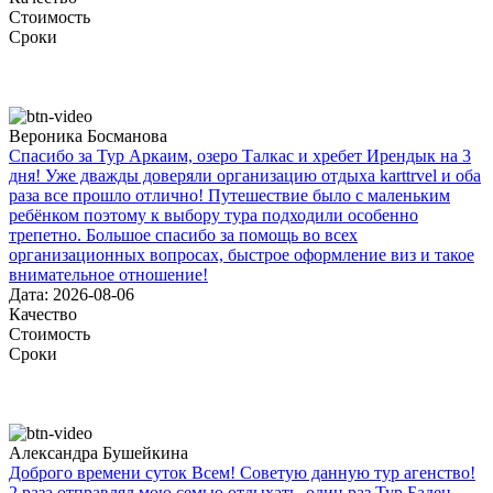
Стоимость
Сроки
Вероника Босманова
Спасибо за Тур Аркаим, озеро Талкас и хребет Ирендык на 3
дня! Уже дважды доверяли организацию отдыха karttrvel и оба
раза все прошло отлично! Путешествие было с маленьким
ребёнком поэтому к выбору тура подходили особенно
трепетно. Большое спасибо за помощь во всех
организационных вопросах, быстрое оформление виз и такое
внимательное отношение!
Дата: 2026-08-06
Качество
Стоимость
Сроки
Александра Бушейкина
Доброго времени суток Всем! Советую данную тур агенство!
2 раза отправлял мою семью отдыхать, один раз Тур Баден-