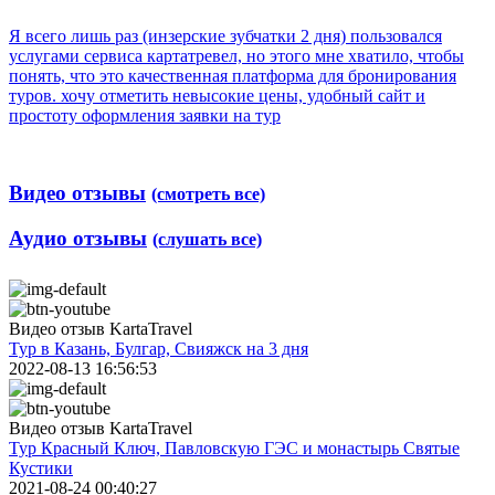
Я всего лишь раз (инзерские зубчатки 2 дня) пользовался
услугами сервиса картатревел, но этого мне хватило, чтобы
понять, что это качественная платформа для бронирования
туров. хочу отметить невысокие цены, удобный сайт и
простоту оформления заявки на тур
Видео отзывы
(смотреть все)
Аудио отзывы
(слушать все)
Видео отзыв KartaTravel
Тур в Казань, Булгар, Свияжск на 3 дня
2022-08-13 16:56:53
Видео отзыв KartaTravel
Тур Красный Ключ, Павловскую ГЭС и монастырь Святые
Кустики
2021-08-24 00:40:27