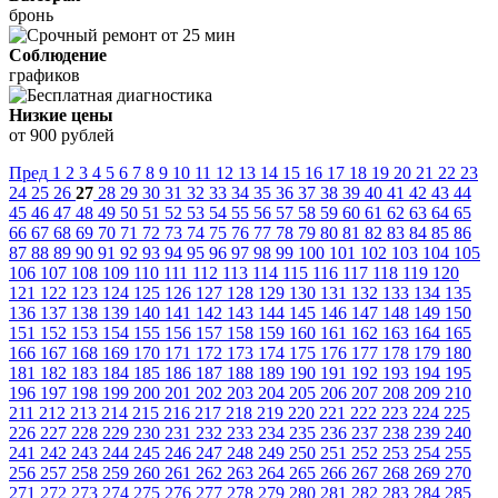
бронь
Соблюдение
графиков
Низкие цены
от 900 рублей
Пред
1
2
3
4
5
6
7
8
9
10
11
12
13
14
15
16
17
18
19
20
21
22
23
24
25
26
27
28
29
30
31
32
33
34
35
36
37
38
39
40
41
42
43
44
45
46
47
48
49
50
51
52
53
54
55
56
57
58
59
60
61
62
63
64
65
66
67
68
69
70
71
72
73
74
75
76
77
78
79
80
81
82
83
84
85
86
87
88
89
90
91
92
93
94
95
96
97
98
99
100
101
102
103
104
105
106
107
108
109
110
111
112
113
114
115
116
117
118
119
120
121
122
123
124
125
126
127
128
129
130
131
132
133
134
135
136
137
138
139
140
141
142
143
144
145
146
147
148
149
150
151
152
153
154
155
156
157
158
159
160
161
162
163
164
165
166
167
168
169
170
171
172
173
174
175
176
177
178
179
180
181
182
183
184
185
186
187
188
189
190
191
192
193
194
195
196
197
198
199
200
201
202
203
204
205
206
207
208
209
210
211
212
213
214
215
216
217
218
219
220
221
222
223
224
225
226
227
228
229
230
231
232
233
234
235
236
237
238
239
240
241
242
243
244
245
246
247
248
249
250
251
252
253
254
255
256
257
258
259
260
261
262
263
264
265
266
267
268
269
270
271
272
273
274
275
276
277
278
279
280
281
282
283
284
285