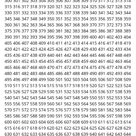
300
301
302
303
304
305
306
307
308
309
310
311
312
313
314
315
316
317
318
319
320
321
322
323
324
325
326
327
328
329
330
331
332
333
334
335
336
337
338
339
340
341
342
343
344
345
346
347
348
349
350
351
352
353
354
355
356
357
358
359
360
361
362
363
364
365
366
367
368
369
370
371
372
373
374
375
376
377
378
379
380
381
382
383
384
385
386
387
388
389
390
391
392
393
394
395
396
397
398
399
400
401
402
403
404
405
406
407
408
409
410
411
412
413
414
415
416
417
418
419
420
421
422
423
424
425
426
427
428
429
430
431
432
433
434
435
436
437
438
439
440
441
442
443
444
445
446
447
448
449
450
451
452
453
454
455
456
457
458
459
460
461
462
463
464
465
466
467
468
469
470
471
472
473
474
475
476
477
478
479
480
481
482
483
484
485
486
487
488
489
490
491
492
493
494
495
496
497
498
499
500
501
502
503
504
505
506
507
508
509
510
511
512
513
514
515
516
517
518
519
520
521
522
523
524
525
526
527
528
529
530
531
532
533
534
535
536
537
538
539
540
541
542
543
544
545
546
547
548
549
550
551
552
553
554
555
556
557
558
559
560
561
562
563
564
565
566
567
568
569
570
571
572
573
574
575
576
577
578
579
580
581
582
583
584
585
586
587
588
589
590
591
592
593
594
595
596
597
598
599
600
601
602
603
604
605
606
607
608
609
610
611
612
613
614
615
616
617
618
619
620
621
622
623
624
625
626
627
628
629
630
631
632
633
634
635
636
637
638
639
640
641
642
643
644