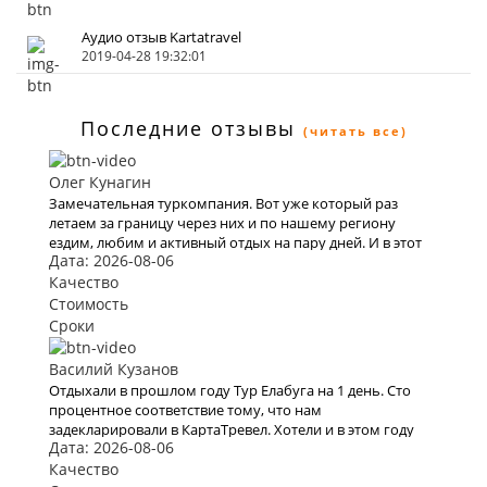
Аудио отзыв Kartatravel
2019-04-28 19:32:01
Последние отзывы
(читать все)
Олег Кунагин
Замечательная туркомпания. Вот уже который раз
летаем за границу через них и по нашему региону
ездим, любим и активный отдых на пару дней. И в этот
Дата: 2026-08-06
раз тоже купили очередной тур через них. Вежливый
персонал , дружественный коллектив. Быстро и
Качество
моментально нашли тур по всем нашим параметрам , в
Стоимость
итоге мы выбрали Тур в Уфу на 3 дня. Спасибо всему
Сроки
коллективу кампании. В следующий раз обязательно
воспользуемся вашими услугами .
Василий Кузанов
Отдыхали в прошлом году Тур Елабуга на 1 день. Сто
процентное соответствие тому, что нам
задекларировали в КартаТревел. Хотели и в этом году
Дата: 2026-08-06
воспользоваться их услугами, но видимо эта пандемия
все испортит.
Качество