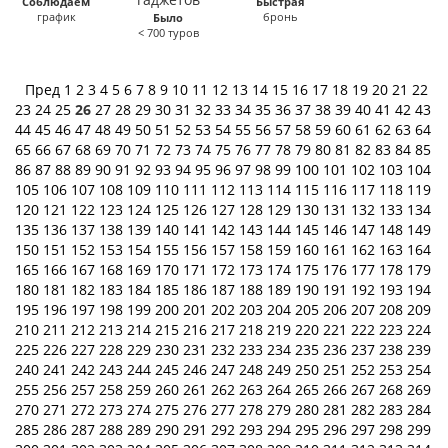
Соблюдаем
Быстрая
график
бронь
Было
< 700 туров
Пред
1
2
3
4
5
6
7
8
9
10
11
12
13
14
15
16
17
18
19
20
21
22
23
24
25
26
27
28
29
30
31
32
33
34
35
36
37
38
39
40
41
42
43
44
45
46
47
48
49
50
51
52
53
54
55
56
57
58
59
60
61
62
63
64
65
66
67
68
69
70
71
72
73
74
75
76
77
78
79
80
81
82
83
84
85
86
87
88
89
90
91
92
93
94
95
96
97
98
99
100
101
102
103
104
105
106
107
108
109
110
111
112
113
114
115
116
117
118
119
120
121
122
123
124
125
126
127
128
129
130
131
132
133
134
135
136
137
138
139
140
141
142
143
144
145
146
147
148
149
150
151
152
153
154
155
156
157
158
159
160
161
162
163
164
165
166
167
168
169
170
171
172
173
174
175
176
177
178
179
180
181
182
183
184
185
186
187
188
189
190
191
192
193
194
195
196
197
198
199
200
201
202
203
204
205
206
207
208
209
210
211
212
213
214
215
216
217
218
219
220
221
222
223
224
225
226
227
228
229
230
231
232
233
234
235
236
237
238
239
240
241
242
243
244
245
246
247
248
249
250
251
252
253
254
255
256
257
258
259
260
261
262
263
264
265
266
267
268
269
270
271
272
273
274
275
276
277
278
279
280
281
282
283
284
285
286
287
288
289
290
291
292
293
294
295
296
297
298
299