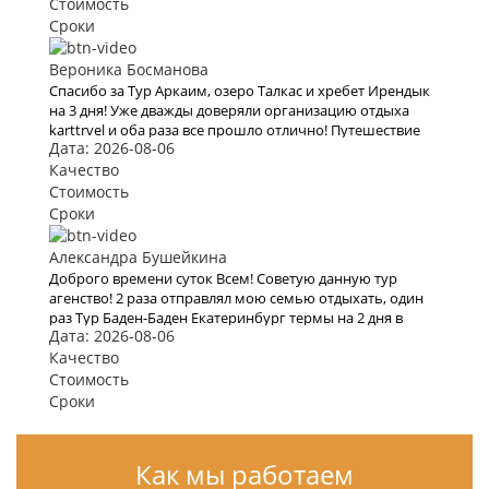
Стоимость
Сроки
Вероника Босманова
Спасибо за Тур Аркаим, озеро Талкас и хребет Ирендык
на 3 дня! Уже дважды доверяли организацию отдыха
karttrvel и оба раза все прошло отлично! Путешествие
Дата: 2026-08-06
было с маленьким ребёнком поэтому к выбору тура
подходили особенно трепетно. Большое спасибо за
Качество
помощь во всех организационных вопросах, быстрое
Стоимость
оформление виз и такое внимательное отношение!
Сроки
Александра Бушейкина
Доброго времени суток Всем! Советую данную тур
агенство! 2 раза отправлял мою семью отдыхать, один
раз Тур Баден-Баден Екатеринбург термы на 2 дня в
Дата: 2026-08-06
начале 2020 года, и второй раз решили полететь на
моря а именно в Турцию, все понравилось, буду
Качество
рекомендовать.
Стоимость
Сроки
Как мы работаем