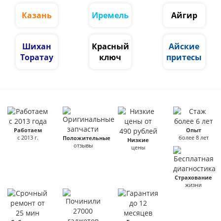
Казань
Иремель
Айгир
Шихан
Красный
Айские
Торатау
ключ
притесы
Работаем
Опыт
с 2013 г.
более 8 лет
Положительные
Низкие
отзывы
цены
Страхование
жизни