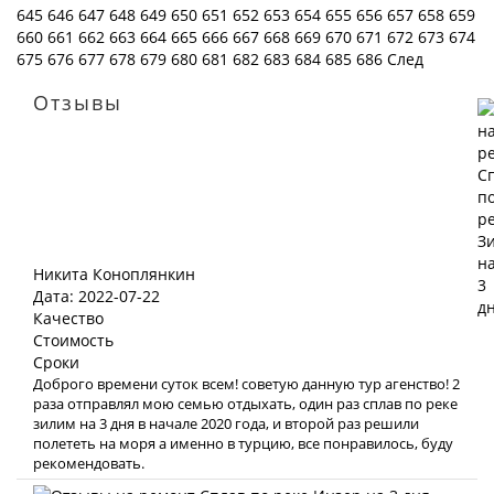
645
646
647
648
649
650
651
652
653
654
655
656
657
658
659
660
661
662
663
664
665
666
667
668
669
670
671
672
673
674
675
676
677
678
679
680
681
682
683
684
685
686
След
Отзывы
Никита Коноплянкин
Дата: 2022-07-22
Качество
Стоимость
Сроки
Доброго времени суток всем! советую данную тур агенство! 2
раза отправлял мою семью отдыхать, один раз сплав по реке
зилим на 3 дня в начале 2020 года, и второй раз решили
полететь на моря а именно в турцию, все понравилось, буду
рекомендовать.