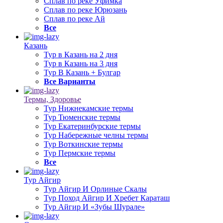
Сплав по реке Уфимка
Сплав по реке Юрюзань
Сплав по реке Ай
Все
Казань
Тур в Казань на 2 дня
Тур в Казань на 3 дня
Тур В Казань + Булгар
Все Варианты
Термы, Здоровье
Тур Нижнекамские термы
Тур Тюменские термы
Тур Екатеринбурские термы
Тур Набережные челны термы
Тур Воткинские термы
Тур Пермские термы
Все
Тур Айгир
Тур Айгир И Орлиные Скалы
Тур Поход Айгир И Хребет Караташ
Тур Айгир И «Зубы Шурале»