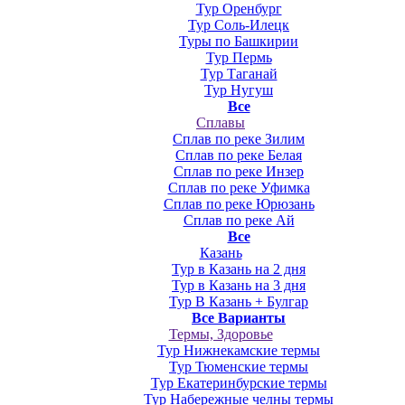
Тур Оренбург
Тур Соль-Илецк
Туры по Башкирии
Тур Пермь
Тур Таганай
Тур Нугуш
Все
Сплавы
Сплав по реке Зилим
Сплав по реке Белая
Сплав по реке Инзер
Сплав по реке Уфимка
Сплав по реке Юрюзань
Сплав по реке Ай
Все
Казань
Тур в Казань на 2 дня
Тур в Казань на 3 дня
Тур В Казань + Булгар
Все Варианты
Термы, Здоровье
Тур Нижнекамские термы
Тур Тюменские термы
Тур Екатеринбурские термы
Тур Набережные челны термы