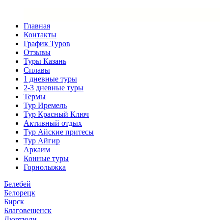
Главная
Контакты
График Туров
Отзывы
Туры Казань
Сплавы
1 дневные туры
2-3 дневные туры
Термы
Тур Иремель
Тур Красный Ключ
Активный отдых
Тур Айские притесы
Тур Айгир
Аркаим
Конные туры
Горнолыжка
Белебей
Белорецк
Бирск
Благовещенск
Дюртюли