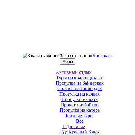
Заказать звонок
Контакты
Меню
Активный отдых
Туры на квадроциклах
Прогулка на байдарках
Сплавы на сапбордах
Прогулка на каяках
Прогулки на яхте
Прокат питбайков
Прогулка на катере
Конные туры
Все
1-Дневные
Тур Красный Ключ