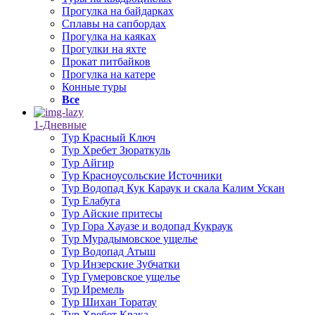
Прогулка на байдарках
Сплавы на сапбордах
Прогулка на каяках
Прогулки на яхте
Прокат питбайков
Прогулка на катере
Конные туры
Все
1-Дневные
Тур Красный Ключ
Тур Хребет Зюраткуль
Тур Айгир
Тур Красноусольские Источники
Тур Водопад Кук Караук и скала Калим Ускан
Тур Елабуга
Тур Айские притесы
Тур Гора Хауазе и водопад Кукраук
Тур Мурадымовское ущелье
Тур Водопад Атыш
Тур Инзерские Зубчатки
Тур Гумеровское ущелье
Тур Иремель
Тур Шихан Торатау
Тур Хребет Крака