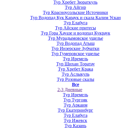
Тур Хребет Зюраткуль
Тур Айгир
Тур Красноусольские Источники
Тур Водопад Кук Караук и скала Калим Ускан
Тур Елабуга
Тур Айские притесы
Тур Гора Хауазе и водопад Кукраук
Тур Мурадымовское ущелье
Тур Водопад Атыш
Тур Инзерские Зубчатки
Тур Гумеровское ущелье
Тур Иремель
Тур Шихан Торатау
Тур Хребет Крака
Тур Аслыкуль
Тур Розовые скалы
Все
2-3 Дневные
Тур Иремель
Тур Тургояк
Тур Аркаим
Тур Екатеринбург
Тур Елабуга
Тур Ижевск
Тур Казань