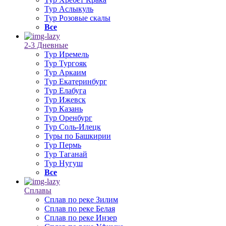
Тур Аслыкуль
Тур Розовые скалы
Все
2-3 Дневные
Тур Иремель
Тур Тургояк
Тур Аркаим
Тур Екатеринбург
Тур Елабуга
Тур Ижевск
Тур Казань
Тур Оренбург
Тур Соль-Илецк
Туры по Башкирии
Тур Пермь
Тур Таганай
Тур Нугуш
Все
Сплавы
Сплав по реке Зилим
Сплав по реке Белая
Сплав по реке Инзер