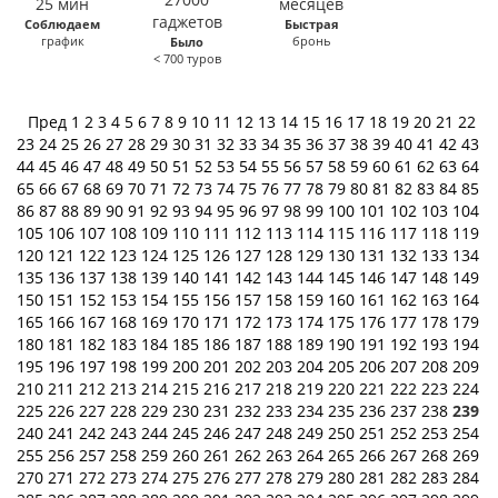
Соблюдаем
Быстрая
график
бронь
Было
< 700 туров
Пред
1
2
3
4
5
6
7
8
9
10
11
12
13
14
15
16
17
18
19
20
21
22
23
24
25
26
27
28
29
30
31
32
33
34
35
36
37
38
39
40
41
42
43
44
45
46
47
48
49
50
51
52
53
54
55
56
57
58
59
60
61
62
63
64
65
66
67
68
69
70
71
72
73
74
75
76
77
78
79
80
81
82
83
84
85
86
87
88
89
90
91
92
93
94
95
96
97
98
99
100
101
102
103
104
105
106
107
108
109
110
111
112
113
114
115
116
117
118
119
120
121
122
123
124
125
126
127
128
129
130
131
132
133
134
135
136
137
138
139
140
141
142
143
144
145
146
147
148
149
150
151
152
153
154
155
156
157
158
159
160
161
162
163
164
165
166
167
168
169
170
171
172
173
174
175
176
177
178
179
180
181
182
183
184
185
186
187
188
189
190
191
192
193
194
195
196
197
198
199
200
201
202
203
204
205
206
207
208
209
210
211
212
213
214
215
216
217
218
219
220
221
222
223
224
225
226
227
228
229
230
231
232
233
234
235
236
237
238
239
240
241
242
243
244
245
246
247
248
249
250
251
252
253
254
255
256
257
258
259
260
261
262
263
264
265
266
267
268
269
270
271
272
273
274
275
276
277
278
279
280
281
282
283
284