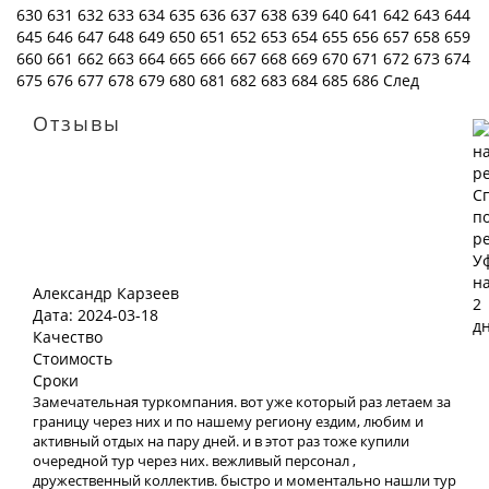
630
631
632
633
634
635
636
637
638
639
640
641
642
643
644
645
646
647
648
649
650
651
652
653
654
655
656
657
658
659
660
661
662
663
664
665
666
667
668
669
670
671
672
673
674
675
676
677
678
679
680
681
682
683
684
685
686
След
Отзывы
Александр Карзеев
Дата: 2024-03-18
Качество
Стоимость
Сроки
Замечательная туркомпания. вот уже который раз летаем за
границу через них и по нашему региону ездим, любим и
активный отдых на пару дней. и в этот раз тоже купили
очередной тур через них. вежливый персонал ,
дружественный коллектив. быстро и моментально нашли тур