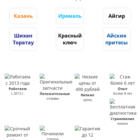
Казань
Иремель
Айгир
Шихан
Красный
Айские
Торатау
ключ
притесы
Работаем
Опыт
с 2013 г.
более 8 лет
Положительные
Низкие
отзывы
цены
Страхование
жизни