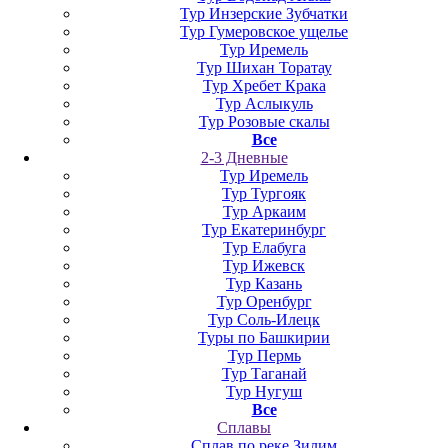
Тур Инзерские Зубчатки
Тур Гумеровское ущелье
Тур Иремель
Тур Шихан Торатау
Тур Хребет Крака
Тур Аслыкуль
Тур Розовые скалы
Все
2-3 Дневные
Тур Иремель
Тур Тургояк
Тур Аркаим
Тур Екатеринбург
Тур Елабуга
Тур Ижевск
Тур Казань
Тур Оренбург
Тур Соль-Илецк
Туры по Башкирии
Тур Пермь
Тур Таганай
Тур Нугуш
Все
Сплавы
Сплав по реке Зилим