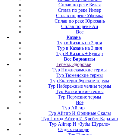
Сплав по реке Белая
Сплав по реке Инзер
Сплав по реке Уфимка
Сплав по реке Юрюзань
Сплав по реке Ай
Все
Казань
Тур в Казань на 2 дня
Тур в Казань на 3 дня
Тур В Казань + Булгар
Все Варианты
Термы, Здоровье
Тур Нижнекамские термы
Тур Тюменские термы
Тур Екатеринбурские термы
Тур Набережные челны термы
Тур Воткинские термы
Тур Пермские термы
Все
Тур Айгир
Тур Айгир И Орлиные Скалы
Тур Поход Айгир И Хребет Караташ
Тур Айгир И «Зубы Шурале»
Отдых на море
Тур Турция