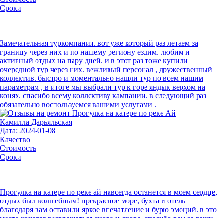
Сроки
Замечательная туркомпания. вот уже который раз летаем за
границу через них и по нашему региону ездим, любим и
активный отдых на пару дней. и в этот раз тоже купили
очередной тур через них. вежливый персонал , дружественный
коллектив. быстро и моментально нашли тур по всем нашим
параметрам , в итоге мы выбрали тур к горе яндык верхом на
конях. спасибо всему коллективу кампании. в следующий раз
обязательно воспользуемся вашими услугами .
Камилла Дарьяльская
Дата: 2024-01-08
Качество
Стоимость
Сроки
Прогулка на катере по реке ай навсегда останется в моем сердце,
отдых был волшебным! прекрасное море, бухта и отель
благодаря вам оставили яркое впечатление и бурю эмоций. в это