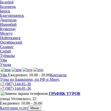
Белебей
Белорецк
Бирск
Благовещенск
Дюртюли
Ишимбай
Кумертау
Мелеуз
Нефтекамск
Октябрьский
Салават
Сибай
Туймазы
Уфа
Учалы
Уфа
Ежедневно: 10.00 - 20.00
Контакты
Туры по Башкирии, по РФ и Миру.
+7 (987)
144-81-36
+7 (987)
144-81-36
ГРАФИК ТУРОВ
улица Ухтомского, 22
Ежедневно: 10.00 - 20.00
Категории услуг
Меню