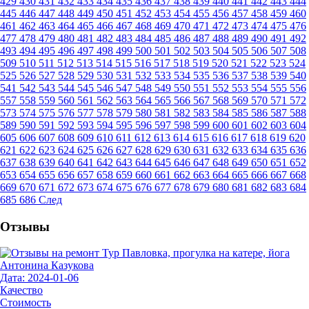
429
430
431
432
433
434
435
436
437
438
439
440
441
442
443
444
445
446
447
448
449
450
451
452
453
454
455
456
457
458
459
460
461
462
463
464
465
466
467
468
469
470
471
472
473
474
475
476
477
478
479
480
481
482
483
484
485
486
487
488
489
490
491
492
493
494
495
496
497
498
499
500
501
502
503
504
505
506
507
508
509
510
511
512
513
514
515
516
517
518
519
520
521
522
523
524
525
526
527
528
529
530
531
532
533
534
535
536
537
538
539
540
541
542
543
544
545
546
547
548
549
550
551
552
553
554
555
556
557
558
559
560
561
562
563
564
565
566
567
568
569
570
571
572
573
574
575
576
577
578
579
580
581
582
583
584
585
586
587
588
589
590
591
592
593
594
595
596
597
598
599
600
601
602
603
604
605
606
607
608
609
610
611
612
613
614
615
616
617
618
619
620
621
622
623
624
625
626
627
628
629
630
631
632
633
634
635
636
637
638
639
640
641
642
643
644
645
646
647
648
649
650
651
652
653
654
655
656
657
658
659
660
661
662
663
664
665
666
667
668
669
670
671
672
673
674
675
676
677
678
679
680
681
682
683
684
685
686
След
Отзывы
Антонина Казукова
Дата: 2024-01-06
Качество
Стоимость