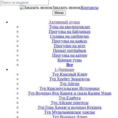
Заказать звонок
Контакты
Меню
Активный отдых
Туры на квадроциклах
Прогулка на байдарках
Сплавы на сапбордах
Прогулка на каяках
Прогулки на яхте
Прокат питбайков
Прогулка на катере
Конные туры
Все
1-Дневные
Тур Красный Ключ
Тур Хребет Зюраткуль
Тур Айгир
Тур Красноусольские Источники
Тур Водопад Кук Караук и скала Калим Ускан
Тур Елабуга
Тур Айские притесы
Тур Гора Хауазе и водопад Кукраук
Тур Мурадымовское ущелье
Тур Водопад Атыш