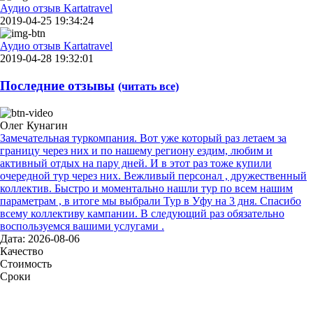
Аудио отзыв Kartatravel
2019-04-25 19:34:24
Аудио отзыв Kartatravel
2019-04-28 19:32:01
Последние отзывы
(читать все)
Олег Кунагин
Замечательная туркомпания. Вот уже который раз летаем за
границу через них и по нашему региону ездим, любим и
активный отдых на пару дней. И в этот раз тоже купили
очередной тур через них. Вежливый персонал , дружественный
коллектив. Быстро и моментально нашли тур по всем нашим
параметрам , в итоге мы выбрали Тур в Уфу на 3 дня. Спасибо
всему коллективу кампании. В следующий раз обязательно
воспользуемся вашими услугами .
Дата: 2026-08-06
Качество
Стоимость
Сроки