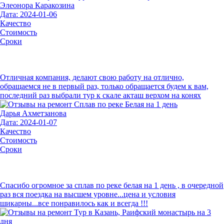
Элеонора Каракозина
Дата: 2024-01-06
Качество
Стоимость
Сроки
Отличная компания, делают свою работу на отлично,
обращаемся не в первый раз, только обращается будем к вам,
последний раз выбрали тур к скале акташ верхом на конях
Дарья Ахметзанова
Дата: 2024-01-07
Качество
Стоимость
Сроки
Спасибо огромное за сплав по реке белая на 1 день , в очередной
раз вся поездка на высшем уровне...цена и условия
шикарны...все понравилось как и всегда !!!