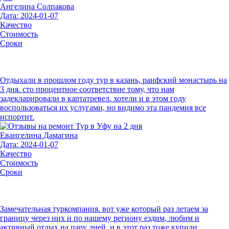
Ангелина Солпакова
Дата: 2024-01-07
Качество
Стоимость
Сроки
Отдыхали в прошлом году тур в казань, раифский монастырь на
3 дня. сто процентное соответствие тому, что нам
задекларировали в картатревел. хотели и в этом году
воспользоваться их услугами, но видимо эта пандемия все
испортит.
Евангелина Дамагина
Дата: 2024-01-07
Качество
Стоимость
Сроки
Замечательная туркомпания. вот уже который раз летаем за
границу через них и по нашему региону ездим, любим и
активный отдых на пару дней. и в этот раз тоже купили