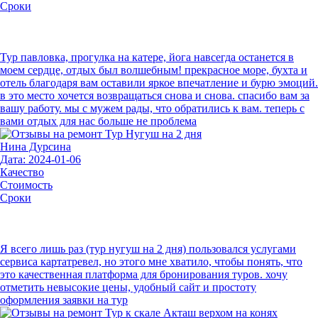
Сроки
Тур павловка, прогулка на катере, йога навсегда останется в
моем сердце, отдых был волшебным! прекрасное море, бухта и
отель благодаря вам оставили яркое впечатление и бурю эмоций.
в это место хочется возвращаться снова и снова. спасибо вам за
вашу работу. мы с мужем рады, что обратились к вам. теперь с
вами отдых для нас больше не проблема
Нина Дурсина
Дата: 2024-01-06
Качество
Стоимость
Сроки
Я всего лишь раз (тур нугуш на 2 дня) пользовался услугами
сервиса картатревел, но этого мне хватило, чтобы понять, что
это качественная платформа для бронирования туров. хочу
отметить невысокие цены, удобный сайт и простоту
оформления заявки на тур