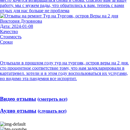
место хочется возвращаться снова и снова. спасибо вам за вашу
работу. мы с мужем рады, что обратились к вам. теперь с вами
отдых для нас больше не проблема
Виктория Духовнова
Дата: 2024-01-08
Качество
Стоимость
Сроки
Отдыхали в прошлом году тур на тургояк, остров веры на 2 дня.
сто процентное соответствие тому, что нам задекларировали в
картатревел. хотели и в этом году воспользоваться их услугами,
но видимо эта пандемия все испортит.
Видео отзывы
(смотреть все)
Аудио отзывы
(слушать все)