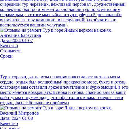
очередной тур через них. вежливый персонал , дружественный
коллектив. быстро и моментально нашли тур по всем нашим
параметрам , в итоге мы выбрали тур в уфу на 2 дня. спасибо
всему коллективу кампании. в следующий раз обязательно
воспользуемся вашими услугами .
Ангелина Барзугина
Дата: 2024-01-07
Качество
Стоимость
Сроки
Тур к горе яндык верхом на конях навсегда останется в моем
сердце, отдых был волшебным! прекрасное море, бухта и отель
благодаря вам оставили яркое впечатление и бурю эмоций. в это
место хочется возвращаться снова и снова. спасибо вам за вашу
работу. мы с мужем рады, что обратились к вам. теперь с вами
отдых для нас больше не проблема
Василий Митропов
Дата: 2024-01-08
Качество
Стоимость