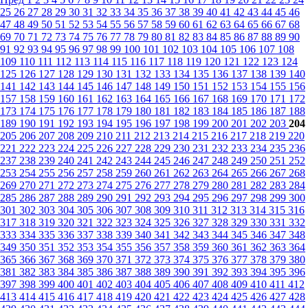
25
26
27
28
29
30
31
32
33
34
35
36
37
38
39
40
41
42
43
44
45
46
47
48
49
50
51
52
53
54
55
56
57
58
59
60
61
62
63
64
65
66
67
68
69
70
71
72
73
74
75
76
77
78
79
80
81
82
83
84
85
86
87
88
89
90
91
92
93
94
95
96
97
98
99
100
101
102
103
104
105
106
107
108
109
110
111
112
113
114
115
116
117
118
119
120
121
122
123
124
125
126
127
128
129
130
131
132
133
134
135
136
137
138
139
140
141
142
143
144
145
146
147
148
149
150
151
152
153
154
155
156
157
158
159
160
161
162
163
164
165
166
167
168
169
170
171
172
173
174
175
176
177
178
179
180
181
182
183
184
185
186
187
188
189
190
191
192
193
194
195
196
197
198
199
200
201
202
203
204
205
206
207
208
209
210
211
212
213
214
215
216
217
218
219
220
221
222
223
224
225
226
227
228
229
230
231
232
233
234
235
236
237
238
239
240
241
242
243
244
245
246
247
248
249
250
251
252
253
254
255
256
257
258
259
260
261
262
263
264
265
266
267
268
269
270
271
272
273
274
275
276
277
278
279
280
281
282
283
284
285
286
287
288
289
290
291
292
293
294
295
296
297
298
299
300
301
302
303
304
305
306
307
308
309
310
311
312
313
314
315
316
317
318
319
320
321
322
323
324
325
326
327
328
329
330
331
332
333
334
335
336
337
338
339
340
341
342
343
344
345
346
347
348
349
350
351
352
353
354
355
356
357
358
359
360
361
362
363
364
365
366
367
368
369
370
371
372
373
374
375
376
377
378
379
380
381
382
383
384
385
386
387
388
389
390
391
392
393
394
395
396
397
398
399
400
401
402
403
404
405
406
407
408
409
410
411
412
413
414
415
416
417
418
419
420
421
422
423
424
425
426
427
428