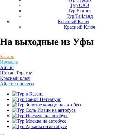
Тур ОАЭ
Тур Египет
Тур Тайланд
Красный Ключ
Красный Ключ
На выходные
из Уфы
Казань
Иремель
Айгир
Шихан Торатау
Красный ключ
Айские притесы