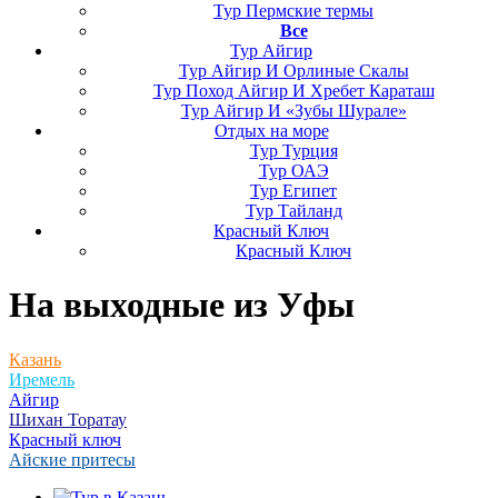
Тур Пермские термы
Все
Тур Айгир
Тур Айгир И Орлиные Скалы
Тур Поход Айгир И Хребет Караташ
Тур Айгир И «Зубы Шурале»
Отдых на море
Тур Турция
Тур ОАЭ
Тур Египет
Тур Тайланд
Красный Ключ
Красный Ключ
На выходные
из Уфы
Казань
Иремель
Айгир
Шихан Торатау
Красный ключ
Айские притесы