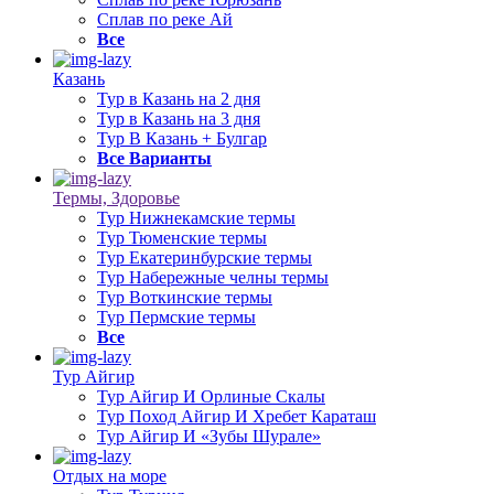
Сплав по реке Ай
Все
Казань
Тур в Казань на 2 дня
Тур в Казань на 3 дня
Тур В Казань + Булгар
Все Варианты
Термы, Здоровье
Тур Нижнекамские термы
Тур Тюменские термы
Тур Екатеринбурские термы
Тур Набережные челны термы
Тур Воткинские термы
Тур Пермские термы
Все
Тур Айгир
Тур Айгир И Орлиные Скалы
Тур Поход Айгир И Хребет Караташ
Тур Айгир И «Зубы Шурале»
Отдых на море