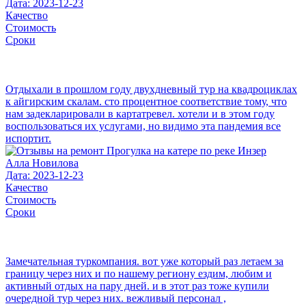
Дата: 2023-12-23
Качество
Стоимость
Сроки
Отдыхали в прошлом году двухдневный тур на квадроциклах
к айгирским скалам. сто процентное соответствие тому, что
нам задекларировали в картатревел. хотели и в этом году
воспользоваться их услугами, но видимо эта пандемия все
испортит.
Алла Новилова
Дата: 2023-12-23
Качество
Стоимость
Сроки
Замечательная туркомпания. вот уже который раз летаем за
границу через них и по нашему региону ездим, любим и
активный отдых на пару дней. и в этот раз тоже купили
очередной тур через них. вежливый персонал ,