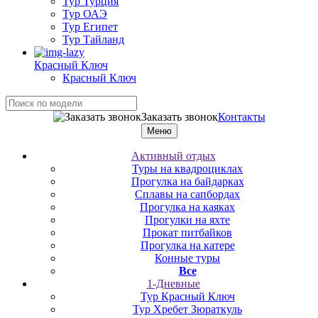
Тур Турция
Тур ОАЭ
Тур Египет
Тур Тайланд
Красный Ключ
Красный Ключ
Заказать звонок
Контакты
Меню
Активный отдых
Туры на квадроциклах
Прогулка на байдарках
Сплавы на сапбордах
Прогулка на каяках
Прогулки на яхте
Прокат питбайков
Прогулка на катере
Конные туры
Все
1-Дневные
Тур Красный Ключ
Тур Хребет Зюраткуль