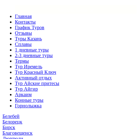
×
Закрыть меню
Главная
Контакты
График Туров
Отзывы
Туры Казань
Сплавы
1 дневные туры
2-3 дневные туры
Термы
Тур Иремель
Тур Красный Ключ
Активный отдых
Тур Айские притесы
Тур Айгир
Аркаим
Конные туры
Горнолыжка
Белебей
Белорецк
Бирск
Благовещенск
Дюртюли