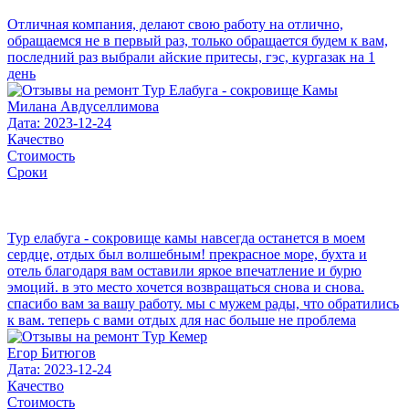
Отличная компания, делают свою работу на отлично,
обращаемся не в первый раз, только обращается будем к вам,
последний раз выбрали айские притесы, гэс, кургазак на 1
день
Милана Авдуселлимова
Дата: 2023-12-24
Качество
Стоимость
Сроки
Тур елабуга - сокровище камы навсегда останется в моем
сердце, отдых был волшебным! прекрасное море, бухта и
отель благодаря вам оставили яркое впечатление и бурю
эмоций. в это место хочется возвращаться снова и снова.
спасибо вам за вашу работу. мы с мужем рады, что обратились
к вам. теперь с вами отдых для нас больше не проблема
Егор Битюгов
Дата: 2023-12-24
Качество
Стоимость