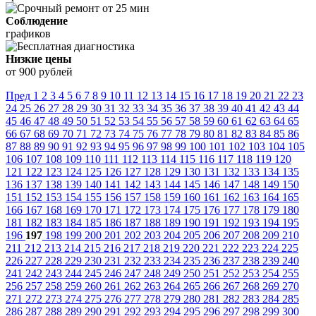
Соблюдение
графиков
Низкие цены
от 900 рублей
Пред
1
2
3
4
5
6
7
8
9
10
11
12
13
14
15
16
17
18
19
20
21
22
23
24
25
26
27
28
29
30
31
32
33
34
35
36
37
38
39
40
41
42
43
44
45
46
47
48
49
50
51
52
53
54
55
56
57
58
59
60
61
62
63
64
65
66
67
68
69
70
71
72
73
74
75
76
77
78
79
80
81
82
83
84
85
86
87
88
89
90
91
92
93
94
95
96
97
98
99
100
101
102
103
104
105
106
107
108
109
110
111
112
113
114
115
116
117
118
119
120
121
122
123
124
125
126
127
128
129
130
131
132
133
134
135
136
137
138
139
140
141
142
143
144
145
146
147
148
149
150
151
152
153
154
155
156
157
158
159
160
161
162
163
164
165
166
167
168
169
170
171
172
173
174
175
176
177
178
179
180
181
182
183
184
185
186
187
188
189
190
191
192
193
194
195
196
197
198
199
200
201
202
203
204
205
206
207
208
209
210
211
212
213
214
215
216
217
218
219
220
221
222
223
224
225
226
227
228
229
230
231
232
233
234
235
236
237
238
239
240
241
242
243
244
245
246
247
248
249
250
251
252
253
254
255
256
257
258
259
260
261
262
263
264
265
266
267
268
269
270
271
272
273
274
275
276
277
278
279
280
281
282
283
284
285
286
287
288
289
290
291
292
293
294
295
296
297
298
299
300