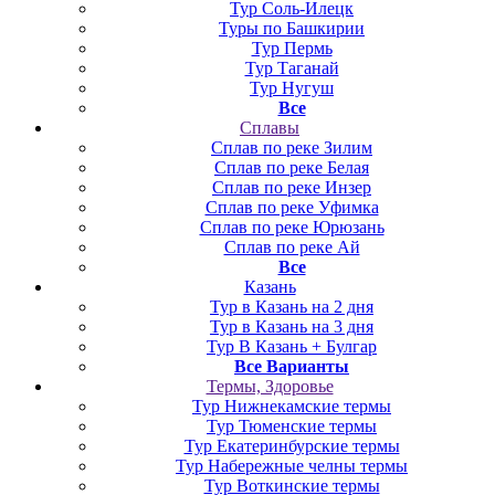
Тур Соль-Илецк
Туры по Башкирии
Тур Пермь
Тур Таганай
Тур Нугуш
Все
Сплавы
Сплав по реке Зилим
Сплав по реке Белая
Сплав по реке Инзер
Сплав по реке Уфимка
Сплав по реке Юрюзань
Сплав по реке Ай
Все
Казань
Тур в Казань на 2 дня
Тур в Казань на 3 дня
Тур В Казань + Булгар
Все Варианты
Термы, Здоровье
Тур Нижнекамские термы
Тур Тюменские термы
Тур Екатеринбурские термы
Тур Набережные челны термы
Тур Воткинские термы