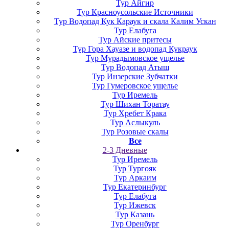
Тур Айгир
Тур Красноусольские Источники
Тур Водопад Кук Караук и скала Калим Ускан
Тур Елабуга
Тур Айские притесы
Тур Гора Хауазе и водопад Кукраук
Тур Мурадымовское ущелье
Тур Водопад Атыш
Тур Инзерские Зубчатки
Тур Гумеровское ущелье
Тур Иремель
Тур Шихан Торатау
Тур Хребет Крака
Тур Аслыкуль
Тур Розовые скалы
Все
2-3 Дневные
Тур Иремель
Тур Тургояк
Тур Аркаим
Тур Екатеринбург
Тур Елабуга
Тур Ижевск
Тур Казань
Тур Оренбург