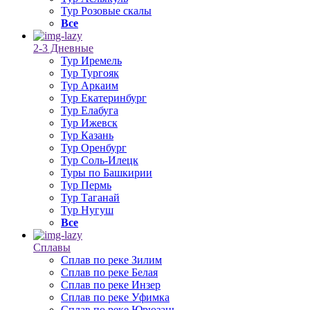
Тур Розовые скалы
Все
2-3 Дневные
Тур Иремель
Тур Тургояк
Тур Аркаим
Тур Екатеринбург
Тур Елабуга
Тур Ижевск
Тур Казань
Тур Оренбург
Тур Соль-Илецк
Туры по Башкирии
Тур Пермь
Тур Таганай
Тур Нугуш
Все
Сплавы
Сплав по реке Зилим
Сплав по реке Белая
Сплав по реке Инзер
Сплав по реке Уфимка
Сплав по реке Юрюзань