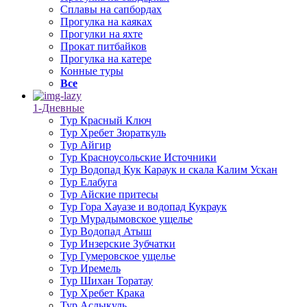
Сплавы на сапбордах
Прогулка на каяках
Прогулки на яхте
Прокат питбайков
Прогулка на катере
Конные туры
Все
1-Дневные
Тур Красный Ключ
Тур Хребет Зюраткуль
Тур Айгир
Тур Красноусольские Источники
Тур Водопад Кук Караук и скала Калим Ускан
Тур Елабуга
Тур Айские притесы
Тур Гора Хауазе и водопад Кукраук
Тур Мурадымовское ущелье
Тур Водопад Атыш
Тур Инзерские Зубчатки
Тур Гумеровское ущелье
Тур Иремель
Тур Шихан Торатау
Тур Хребет Крака
Тур Аслыкуль