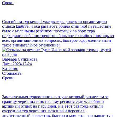
Сроки
Спасибо за тур кемер! уже дважды доверяли организацию
отдыха karttrvel и оба раза все прошло отлично! путешествие
было с маленьким ребёнком поэтому к выбору тура
подходили особенно трепетно. большое спасибо за помощь во
всех организационных вопросах, быстрое оформление виз и
такое внимательное отношение!
Варвара Суприкова
Дата: 2023-12-24
Качество
Стоимость
Сроки
Замечательная туркомпания. вот уже который раз летаем за
границу через них и по нашему региону ездим, любим и
активный отдых на пару дней. и в этот раз тоже купили
очередной тур через них. вежливый персонал ,
дружественный коллектив. быстро и моментально нашли тур