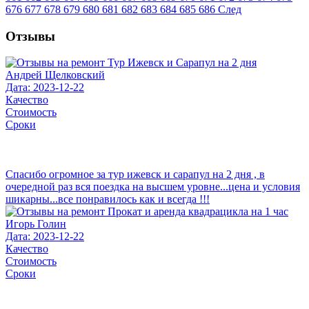
676
677
678
679
680
681
682
683
684
685
686
След
Отзывы
Андрей Щелковский
Дата: 2023-12-22
Качество
Стоимость
Сроки
Спасибо огромное за тур ижевск и сарапул на 2 дня , в
очередной раз вся поездка на высшем уровне...цена и условия
шикарны...все понравилось как и всегда !!!
Игорь Голин
Дата: 2023-12-22
Качество
Стоимость
Сроки