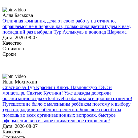
Алла Баськова
Отличная компания, делают свою работу на отлично,
обращаемся не в первый раз, только обращается будем к вам,
последний раз выбрали Тур Аслыкуль и водопад Шарлама
Дата: 2026-08-07
Качество
Стоимость
Сроки
Иван Мохнухин
Спасибо за Тур Красный Ключ, Павловскую ГЭС и
монастырь Святые Кустики! Уже дважды доверяли
организацию отдыха karttrvel и оба раза все прошло отлично!
Путешествие было с маленьким ребёнком поэтому к выбору
тура подходили особенно трепетно. Большое спасибо за
помощь во всех организационных вопросах, быстрое
оформление виз и такое внимательное отношение!
Дата: 2026-08-07
Качество
Стоимость