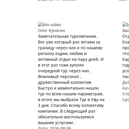
Олег Кунагин
Ва
Замечательная туркомпания.
Отд
Вот уже который раз летаем за
Ела
границу через них и по нашему
про
региону ездим, любим и
что
активный отдых на пару дней. И
Кар
в этот раз тоже купили
год
очередной тур через них.
усл
Вежливый персонал ,
пан
дружественный коллектив.
Дат
Быстро и моментально нашли
Ка
тур по всем нашим параметрам ,
Ст
в итоге мы выбрали Тур в Уфу на
Ср
3 дня. Спасибо всему коллективу
кампании. В следующий раз
обязательно воспользуемся
вашими услугами .
Дата: 2026-08-06