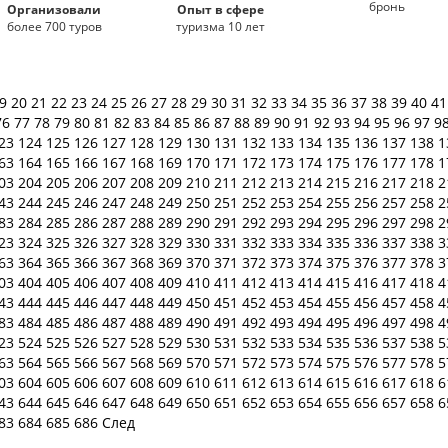
бронь
Организовали
Опыт в сфере
более 700 туров
туризма 10 лет
19
20
21
22
23
24
25
26
27
28
29
30
31
32
33
34
35
36
37
38
39
40
4
76
77
78
79
80
81
82
83
84
85
86
87
88
89
90
91
92
93
94
95
96
97
9
23
124
125
126
127
128
129
130
131
132
133
134
135
136
137
138
1
63
164
165
166
167
168
169
170
171
172
173
174
175
176
177
178
1
03
204
205
206
207
208
209
210
211
212
213
214
215
216
217
218
2
43
244
245
246
247
248
249
250
251
252
253
254
255
256
257
258
2
83
284
285
286
287
288
289
290
291
292
293
294
295
296
297
298
2
23
324
325
326
327
328
329
330
331
332
333
334
335
336
337
338
3
63
364
365
366
367
368
369
370
371
372
373
374
375
376
377
378
3
03
404
405
406
407
408
409
410
411
412
413
414
415
416
417
418
4
43
444
445
446
447
448
449
450
451
452
453
454
455
456
457
458
4
83
484
485
486
487
488
489
490
491
492
493
494
495
496
497
498
4
23
524
525
526
527
528
529
530
531
532
533
534
535
536
537
538
5
63
564
565
566
567
568
569
570
571
572
573
574
575
576
577
578
5
03
604
605
606
607
608
609
610
611
612
613
614
615
616
617
618
6
43
644
645
646
647
648
649
650
651
652
653
654
655
656
657
658
6
83
684
685
686
След