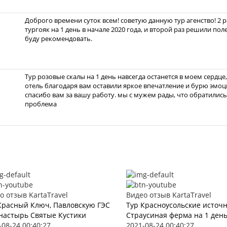
Доброго времени суток всем! советую данную тур агенство! 2 
тургояк на 1 день в начале 2020 года, и второй раз решили по
буду рекомендовать.
Тур розовые скалы на 1 день навсегда останется в моем сердц
отель благодаря вам оставили яркое впечатление и бурю эмоци
спасибо вам за вашу работу. мы с мужем рады, что обратились 
проблема
о отзыв KartaTravel
Видео отзыв KartaTravel
Красный Ключ, Павловскую ГЭС
Тур Красноусольские источ
настырь Святые Кустики
Страусиная ферма на 1 ден
-08-24 00:40:27
2021-08-24 00:40:27