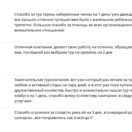
Спасибо за тур термы набережные челны на 1 день! уже дважды
все прошло отлично! путешествие было с маленьким ребёнком
трепетно. большое спасибо за помощь во всех организационн
внимательное отношение!
Отличная компания, делают свою работу на отлично, обращаем
вам, последний раз выбрали тур на иремель на 2 дня
Замечательная туркомпания. вот уже который раз летаем за г
любим и активный отдых на пару дней. и в этот раз тоже купил
дружественный коллектив. быстро и моментально нашли тур п
елабуга на 1 день. спасибо всему коллективу кампании. в сл
услугами .
Спасибо огромное за сплав по реке ай на 3 дня , в очередной р
шикарны...все понравилось как и всегда !!!