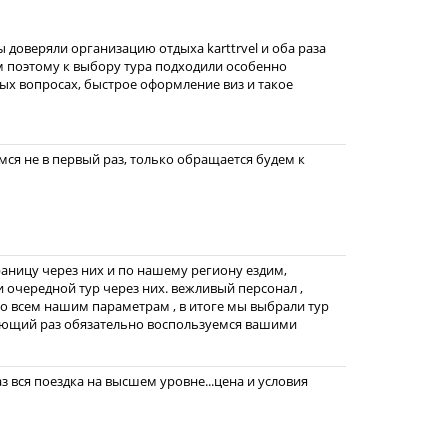
 доверяли организацию отдыха karttrvel и оба раза
 поэтому к выбору тура подходили особенно
ых вопросах, быстрое оформление виз и такое
ся не в первый раз, только обращается будем к
раницу через них и по нашему региону ездим,
и очередной тур через них. вежливый персонал ,
о всем нашим параметрам , в итоге мы выбрали тур
едующий раз обязательно воспользуемся вашими
аз вся поездка на высшем уровне...цена и условия