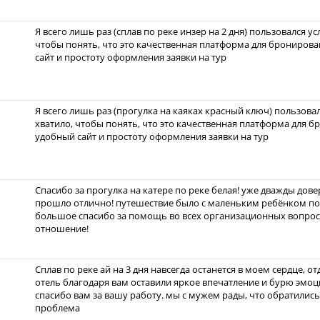
Я всего лишь раз (сплав по реке инзер на 2 дня) пользовался у
чтобы понять, что это качественная платформа для бронирова
сайт и простоту оформления заявки на тур
Я всего лишь раз (прогулка на каяках красный ключ) пользовал
хватило, чтобы понять, что это качественная платформа для б
удобный сайт и простоту оформления заявки на тур
Спасибо за прогулка на катере по реке белая! уже дважды дове
прошло отлично! путешествие было с маленьким ребёнком поэ
большое спасибо за помощь во всех организационных вопрос
отношение!
Сплав по реке ай на 3 дня навсегда останется в моем сердце, 
отель благодаря вам оставили яркое впечатление и бурю эмоци
спасибо вам за вашу работу. мы с мужем рады, что обратились 
проблема