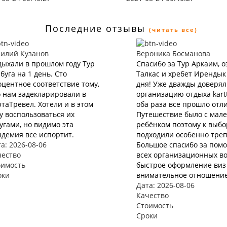
Последние отзывы
(читать все)
силий Кузанов
Вероника Босманова
ыхали в прошлом году Тур
Спасибо за Тур Аркаим, о
буга на 1 день. Сто
Талкас и хребет Ирендык
центное соответствие тому,
дня! Уже дважды доверя
 нам задекларировали в
организацию отдыха kartt
таТревел. Хотели и в этом
оба раза все прошло отл
у воспользоваться их
Путешествие было с мал
угами, но видимо эта
ребёнком поэтому к выбо
демия все испортит.
подходили особенно треп
а: 2026-08-06
Большое спасибо за пом
чество
всех организационных во
оимость
быстрое оформление виз 
оки
внимательное отношение
Дата: 2026-08-06
Качество
Стоимость
Сроки