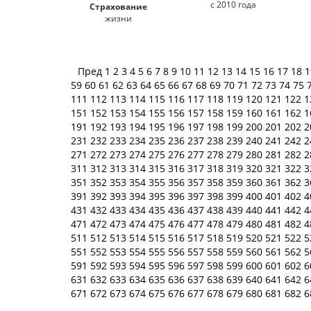
с 2010 года
Страхование
жизни
Пред
1
2
3
4
5
6
7
8
9
10
11
12
13
14
15
16
17
18
59
60
61
62
63
64
65
66
67
68
69
70
71
72
73
74
75
111
112
113
114
115
116
117
118
119
120
121
122
1
151
152
153
154
155
156
157
158
159
160
161
162
1
191
192
193
194
195
196
197
198
199
200
201
202
2
231
232
233
234
235
236
237
238
239
240
241
242
2
271
272
273
274
275
276
277
278
279
280
281
282
2
311
312
313
314
315
316
317
318
319
320
321
322
3
351
352
353
354
355
356
357
358
359
360
361
362
3
391
392
393
394
395
396
397
398
399
400
401
402
4
431
432
433
434
435
436
437
438
439
440
441
442
4
471
472
473
474
475
476
477
478
479
480
481
482
4
511
512
513
514
515
516
517
518
519
520
521
522
5
551
552
553
554
555
556
557
558
559
560
561
562
5
591
592
593
594
595
596
597
598
599
600
601
602
6
631
632
633
634
635
636
637
638
639
640
641
642
6
671
672
673
674
675
676
677
678
679
680
681
682
6