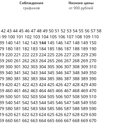
Соблюдение
Низкие цены
графиков
от 900 рублей
1
42
43
44
45
46
47
48
49
50
51
52
53
54
55
56
57
58
8
99
100
101
102
103
104
105
106
107
108
109
110
39
140
141
142
143
144
145
146
147
148
149
150
79
180
181
182
183
184
185
186
187
188
189
190
19
220
221
222
223
224
225
226
227
228
229
230
59
260
261
262
263
264
265
266
267
268
269
270
99
300
301
302
303
304
305
306
307
308
309
310
39
340
341
342
343
344
345
346
347
348
349
350
79
380
381
382
383
384
385
386
387
388
389
390
19
420
421
422
423
424
425
426
427
428
429
430
59
460
461
462
463
464
465
466
467
468
469
470
99
500
501
502
503
504
505
506
507
508
509
510
39
540
541
542
543
544
545
546
547
548
549
550
79
580
581
582
583
584
585
586
587
588
589
590
19
620
621
622
623
624
625
626
627
628
629
630
59
660
661
662
663
664
665
666
667
668
669
670