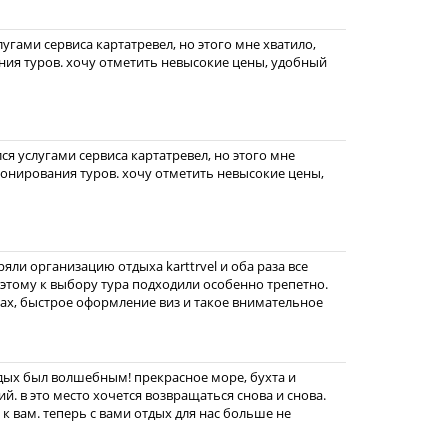
слугами сервиса картатревел, но этого мне хватило,
ния туров. хочу отметить невысокие цены, удобный
ся услугами сервиса картатревел, но этого мне
ронирования туров. хочу отметить невысокие цены,
ряли организацию отдыха karttrvel и оба раза все
тому к выбору тура подходили особенно трепетно.
ах, быстрое оформление виз и такое внимательное
отдых был волшебным! прекрасное море, бухта и
й. в это место хочется возвращаться снова и снова.
к вам. теперь с вами отдых для нас больше не