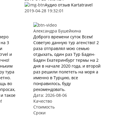
Аудио отзыв Kartatravel
2019-04-28 19:32:01
Александра Бушейкина
зеро
Доброго времени суток Всем!
 на 3
Советую данную тур агенство! 2
ли
раза отправлял мою семью
rvel и
отдыхать, один раз Тур Баден-
ично!
Баден Екатеринбург термы на 2
еньким
дня в начале 2020 года, и второй
ру тура
раз решили полететь на моря а
етно.
именно в Турцию, все
ощь во
понравилось, буду
просах,
рекомендовать.
и такое
Дата: 2026-08-06
!
Качество
Стоимость
Сроки