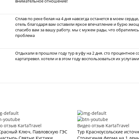
внимательное отношение!
Сплав по реке белая на 4 дня навсегда останется в моем сердц
отель благодаря вам оставили яркое впечатление и бурю эмоци
спасибо вам за вашу работу. мы с мужем рады, что обратились 
проблема
Отдыхали в прошлом году тур в уфу на 2 дня. сто процентное с
картатревел. хотели и в этом году воспользоваться их услугами
о отзыв KartaTravel
Видео отзыв KartaTravel
Красный Ключ, Павловскую ГЭС
Тур Красноусольские источ
настырь Святые Кустики
Страусиная ферма на 1 ден