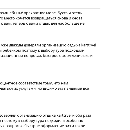
 волшебным! прекрасное море, бухта и отель
то место хочется возвращаться снова и снова.
к вам. теперь с вами отдых для нас больше не
я! уже дважды доверяли организацию отдыха karttrvel
им ребёнком поэтому к выбору тура подходили
низационных вопросах, быстрое оформление виз и
роцентное соответствие тому, что нам
оваться их услугами, но видимо эта пандемия все
доверяли организацию отдыха karttrvel и оба раза
 поэтому к выбору тура подходили особенно
ых вопросах, быстрое оформление виз и такое