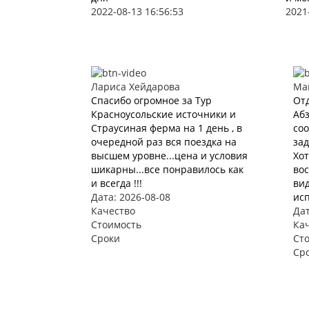
2022-08-13 16:56:53
2021
Лариса Хейдарова
Ма
Спасибо огромное за Тур
Отд
Красноусольские источники и
Абз
Страусиная ферма на 1 день , в
соо
очередной раз вся поездка на
зад
высшем уровне...цена и условия
Хот
шикарны...все понравилось как
вос
и всегда !!!
вид
Дата: 2026-08-08
исп
Качество
Дат
Стоимость
Ка
Сроки
Ст
Ср