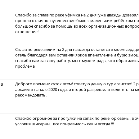
Спасибо за сплав по реке уфимка на 2 дня! уже дважды доверяли
прошло отлично! путешествие было с маленьким ребёнком поэ
большое спасибо за помощь во всех организационных вопрос
отношение!
Сплав по реке зилим на 2 дня навсегда останется в моем серд
отель благодаря вам оставили яркое впечатление и бурю эмоци
спасибо вам за вашу работу. мы с мужем рады, что обратились 
проблема
на
Доброго времени суток всем! советую данную тур агенство! 2 
аркаим в начале 2020 года, и второй раз решили полететь на м
рекомендовать.
Спасибо огромное за прогулки на сапах по реке юрюзань , в о
условия шикарны...все понравилось как и всегда !!!