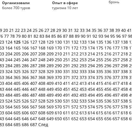
бронь
Организовали
Опыт в сфере
более 700 туров
туризма 10 лет
19
20
21
22
23
24
25
26
27
28
29
30
31
32
33
34
35
36
37
38
39
40
4
76
77
78
79
80
81
82
83
84
85
86
87
88
89
90
91
92
93
94
95
96
97
9
23
124
125
126
127
128
129
130
131
132
133
134
135
136
137
138
1
63
164
165
166
167
168
169
170
171
172
173
174
175
176
177
178
1
03
204
205
206
207
208
209
210
211
212
213
214
215
216
217
218
2
43
244
245
246
247
248
249
250
251
252
253
254
255
256
257
258
2
83
284
285
286
287
288
289
290
291
292
293
294
295
296
297
298
2
23
324
325
326
327
328
329
330
331
332
333
334
335
336
337
338
3
63
364
365
366
367
368
369
370
371
372
373
374
375
376
377
378
3
03
404
405
406
407
408
409
410
411
412
413
414
415
416
417
418
4
43
444
445
446
447
448
449
450
451
452
453
454
455
456
457
458
4
83
484
485
486
487
488
489
490
491
492
493
494
495
496
497
498
4
23
524
525
526
527
528
529
530
531
532
533
534
535
536
537
538
5
63
564
565
566
567
568
569
570
571
572
573
574
575
576
577
578
5
03
604
605
606
607
608
609
610
611
612
613
614
615
616
617
618
6
43
644
645
646
647
648
649
650
651
652
653
654
655
656
657
658
6
83
684
685
686
687
След