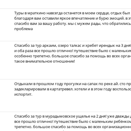
Туры в мраткино навсегда останется в моем сердце, отдых был
благодаря вам оставили яркое впечатление и бурю эмоций. в э
спасибо вам за вашу работу. мы с мужем рады, что обратились 
проблема
Спасибо за тур аркаим, озеро талкас и хребет ирендык на 3 дн
и оба раза все прошло отлично! путешествие было с маленьк
особенно трепетно. большое спасибо за помощь во всех орга
такое внимательное отношение!
Отдыхали в прошлом году прогулки на сапах по реке ай. сто п
задекларировали в картатревел. хотели и в этом году воспольз
испортит.
Спасибо за тур в мурадымовское ущелье на 2 дня! уже дважды 
все прошло отлично! путешествие было с маленьким ребёнком
трепетно. большое спасибо за помощь во всех организационн