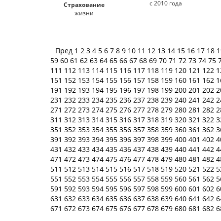
с 2010 года
Страхование
жизни
Пред
1
2
3
4
5
6
7
8
9
10
11
12
13
14
15
16
17
18
59
60
61
62
63
64
65
66
67
68
69
70
71
72
73
74
75
111
112
113
114
115
116
117
118
119
120
121
122
1
151
152
153
154
155
156
157
158
159
160
161
162
1
191
192
193
194
195
196
197
198
199
200
201
202
2
231
232
233
234
235
236
237
238
239
240
241
242
2
271
272
273
274
275
276
277
278
279
280
281
282
2
311
312
313
314
315
316
317
318
319
320
321
322
3
351
352
353
354
355
356
357
358
359
360
361
362
3
391
392
393
394
395
396
397
398
399
400
401
402
4
431
432
433
434
435
436
437
438
439
440
441
442
4
471
472
473
474
475
476
477
478
479
480
481
482
4
511
512
513
514
515
516
517
518
519
520
521
522
5
551
552
553
554
555
556
557
558
559
560
561
562
5
591
592
593
594
595
596
597
598
599
600
601
602
6
631
632
633
634
635
636
637
638
639
640
641
642
6
671
672
673
674
675
676
677
678
679
680
681
682
6