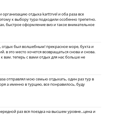
 организацию отдыха karttrvel и оба раза все
тому к выбору тура подходили особенно трепетно.
ах, быстрое оформление виз и такое внимательное
це, отдых был волшебным! прекрасное море, бухта и
й. в это место хочется возвращаться снова и снова.
к вам. теперь с вами отдых для нас больше не
раза отправлял мою семью отдыхать, один раз тур в
оря а именно в турцию, все понравилось, буду
чередной раз вся поездка на высшем уровне...цена и