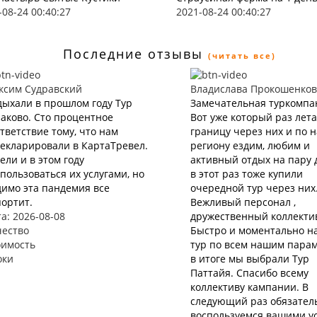
-08-24 00:40:27
2021-08-24 00:40:27
Последние отзывы
(читать все)
ксим Судравский
Владислава Прокошенков
ыхали в прошлом году Тур
Замечательная туркомпа
аково. Сто процентное
Вот уже который раз лета
тветствие тому, что нам
границу через них и по 
екларировали в КартаТревел.
региону ездим, любим и
ели и в этом году
активный отдых на пару 
пользоваться их услугами, но
в этот раз тоже купили
имо эта пандемия все
очередной тур через них
ортит.
Вежливый персонал ,
а: 2026-08-08
дружественный коллекти
чество
Быстро и моментально н
оимость
тур по всем нашим парам
оки
в итоге мы выбрали Тур
Паттайя. Спасибо всему
коллективу кампании. В
следующий раз обязател
воспользуемся вашими у