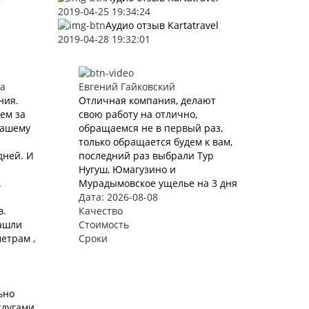
2019-04-25 19:34:24
Аудио отзыв Kartatravel
2019-04-28 19:32:01
а
Евгений Гайковский
ния.
Отличная компания, делают
ем за
свою работу на отлично,
нашему
обращаемся не в первый раз,
только обращается будем к вам,
дней. И
последний раз выбрали Тур
Нугуш, Юмагузино и
.
Мурадымовское ущелье на 3 дня
Дата: 2026-08-08
в.
Качество
ашли
Стоимость
етрам ,
Сроки
ьно
слугами