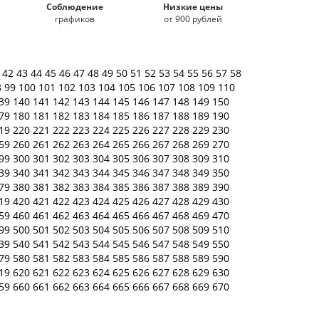
Соблюдение
Низкие цены
графиков
от 900 рублей
1
42
43
44
45
46
47
48
49
50
51
52
53
54
55
56
57
58
8
99
100
101
102
103
104
105
106
107
108
109
110
39
140
141
142
143
144
145
146
147
148
149
150
79
180
181
182
183
184
185
186
187
188
189
190
19
220
221
222
223
224
225
226
227
228
229
230
59
260
261
262
263
264
265
266
267
268
269
270
99
300
301
302
303
304
305
306
307
308
309
310
39
340
341
342
343
344
345
346
347
348
349
350
79
380
381
382
383
384
385
386
387
388
389
390
19
420
421
422
423
424
425
426
427
428
429
430
59
460
461
462
463
464
465
466
467
468
469
470
99
500
501
502
503
504
505
506
507
508
509
510
39
540
541
542
543
544
545
546
547
548
549
550
79
580
581
582
583
584
585
586
587
588
589
590
19
620
621
622
623
624
625
626
627
628
629
630
59
660
661
662
663
664
665
666
667
668
669
670