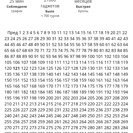
Соблюдаем
Быстрая
график
бронь
Было
< 700 туров
Пред
1
2
3
4
5
6
7
8
9
10
11
12
13
14
15
16
17
18
19
20
21
22
23
24
25
26
27
28
29
30
31
32
33
34
35
36
37
38
39
40
41
42
43
44
45
46
47
48
49
50
51
52
53
54
55
56
57
58
59
60
61
62
63
64
65
66
67
68
69
70
71
72
73
74
75
76
77
78
79
80
81
82
83
84
85
86
87
88
89
90
91
92
93
94
95
96
97
98
99
100
101
102
103
104
105
106
107
108
109
110
111
112
113
114
115
116
117
118
119
120
121
122
123
124
125
126
127
128
129
130
131
132
133
134
135
136
137
138
139
140
141
142
143
144
145
146
147
148
149
150
151
152
153
154
155
156
157
158
159
160
161
162
163
164
165
166
167
168
169
170
171
172
173
174
175
176
177
178
179
180
181
182
183
184
185
186
187
188
189
190
191
192
193
194
195
196
197
198
199
200
201
202
203
204
205
206
207
208
209
210
211
212
213
214
215
216
217
218
219
220
221
222
223
224
225
226
227
228
229
230
231
232
233
234
235
236
237
238
239
240
241
242
243
244
245
246
247
248
249
250
251
252
253
254
255
256
257
258
259
260
261
262
263
264
265
266
267
268
269
270
271
272
273
274
275
276
277
278
279
280
281
282
283
284