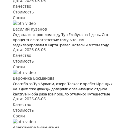
Дата: 2026-08-06
раз тоже купили очередной тур через них. Вежливый
персонал , дружественный коллектив. Быстро и
Качество
моментально нашли тур по всем нашим параметрам , в
Стоимость
итоге мы выбрали Тур в Уфу на 3 дня. Спасибо всему
Сроки
коллективу кампании. В следующий раз обязательно
воспользуемся вашими услугами .
Василий Кузанов
Отдыхали в прошлом году Тур Елабуга на 1 день. Сто
процентное соответствие тому, что нам
задекларировали в КартаТревел. Хотели и в этом году
Дата: 2026-08-06
воспользоваться их услугами, но видимо эта пандемия
все испортит.
Качество
Стоимость
Сроки
Вероника Босманова
Спасибо за Тур Аркаим, озеро Талкас и хребет Ирендык
на 3 дня! Уже дважды доверяли организацию отдыха
karttrvel и оба раза все прошло отлично! Путешествие
Дата: 2026-08-06
было с маленьким ребёнком поэтому к выбору тура
подходили особенно трепетно. Большое спасибо за
Качество
помощь во всех организационных вопросах, быстрое
Стоимость
оформление виз и такое внимательное отношение!
Сроки
Александра Бушейкина