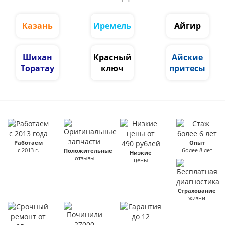
Казань
Иремель
Айгир
Шихан
Красный
Айские
Торатау
ключ
притесы
Работаем
Опыт
с 2013 г.
более 8 лет
Положительные
Низкие
отзывы
цены
Страхование
жизни