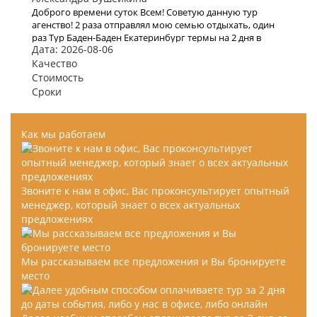
Доброго времени суток Всем! Советую данную тур
агенство! 2 раза отправлял мою семью отдыхать, один
раз Тур Баден-Баден Екатеринбург термы на 2 дня в
Дата: 2026-08-06
начале 2020 года, и второй раз решили полететь на
моря а именно в Турцию, все понравилось, буду
Качество
рекомендовать.
Стоимость
Сроки
Как мы работаем
Звоните к нам в офис, Вас проконсультирует опытный
менеджер, который знает о всех актуальных
предложениях
Мы рассказываем все предложения и Вы бронируете
место