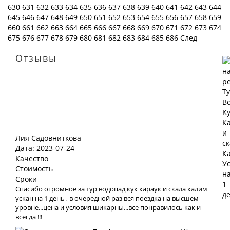
630
631
632
633
634
635
636
637
638
639
640
641
642
643
644
645
646
647
648
649
650
651
652
653
654
655
656
657
658
659
660
661
662
663
664
665
666
667
668
669
670
671
672
673
674
675
676
677
678
679
680
681
682
683
684
685
686
След
Отзывы
Лия Садовниткова
Дата: 2023-07-24
Качество
Стоимость
Сроки
Спасибо огромное за тур водопад кук караук и скала калим
ускан на 1 день , в очередной раз вся поездка на высшем
уровне...цена и условия шикарны...все понравилось как и
всегда !!!