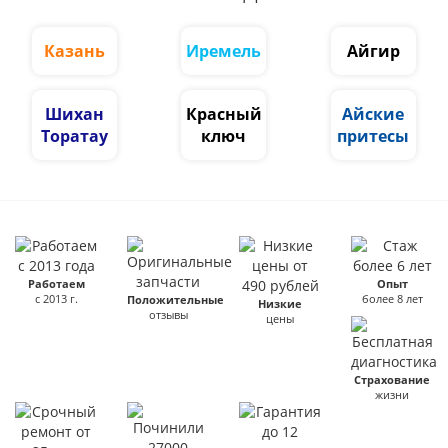
Казань
Иремель
Айгир
Шихан
Красный
Айские
Торатау
ключ
притесы
Работаем
Опыт
с 2013 г.
более 8 лет
Положительные
Низкие
отзывы
цены
Страхование
жизни