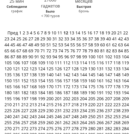
Соблюдаем
Быстрая
график
бронь
Было
< 700 туров
Пред
1
2
3
4
5
6
7
8
9
10
11
12
13
14
15
16
17
18
19
20
21
22
23
24
25
26
27
28
29
30
31
32
33
34
35
36
37
38
39
40
41
42
43
44
45
46
47
48
49
50
51
52
53
54
55
56
57
58
59
60
61
62
63
64
65
66
67
68
69
70
71
72
73
74
75
76
77
78
79
80
81
82
83
84
85
86
87
88
89
90
91
92
93
94
95
96
97
98
99
100
101
102
103
104
105
106
107
108
109
110
111
112
113
114
115
116
117
118
119
120
121
122
123
124
125
126
127
128
129
130
131
132
133
134
135
136
137
138
139
140
141
142
143
144
145
146
147
148
149
150
151
152
153
154
155
156
157
158
159
160
161
162
163
164
165
166
167
168
169
170
171
172
173
174
175
176
177
178
179
180
181
182
183
184
185
186
187
188
189
190
191
192
193
194
195
196
197
198
199
200
201
202
203
204
205
206
207
208
209
210
211
212
213
214
215
216
217
218
219
220
221
222
223
224
225
226
227
228
229
230
231
232
233
234
235
236
237
238
239
240
241
242
243
244
245
246
247
248
249
250
251
252
253
254
255
256
257
258
259
260
261
262
263
264
265
266
267
268
269
270
271
272
273
274
275
276
277
278
279
280
281
282
283
284