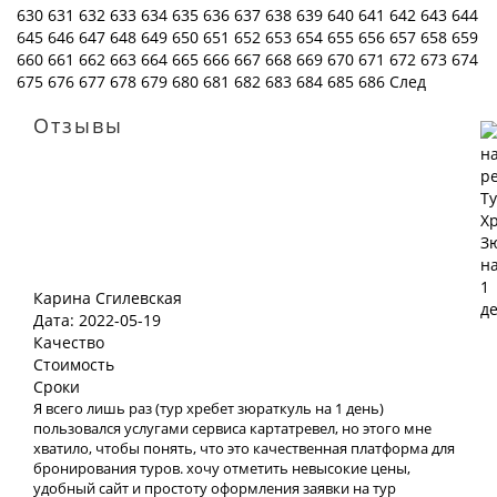
630
631
632
633
634
635
636
637
638
639
640
641
642
643
644
645
646
647
648
649
650
651
652
653
654
655
656
657
658
659
660
661
662
663
664
665
666
667
668
669
670
671
672
673
674
675
676
677
678
679
680
681
682
683
684
685
686
След
Отзывы
Карина Сгилевская
Дата: 2022-05-19
Качество
Стоимость
Сроки
Я всего лишь раз (тур хребет зюраткуль на 1 день)
пользовался услугами сервиса картатревел, но этого мне
хватило, чтобы понять, что это качественная платформа для
бронирования туров. хочу отметить невысокие цены,
удобный сайт и простоту оформления заявки на тур