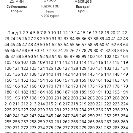
Соблюдаем
Быстрая
график
бронь
Было
< 700 туров
Пред
1
2
3
4
5
6
7
8
9
10
11
12
13
14
15
16
17
18
19
20
21
22
23
24
25
26
27
28
29
30
31
32
33
34
35
36
37
38
39
40
41
42
43
44
45
46
47
48
49
50
51
52
53
54
55
56
57
58
59
60
61
62
63
64
65
66
67
68
69
70
71
72
73
74
75
76
77
78
79
80
81
82
83
84
85
86
87
88
89
90
91
92
93
94
95
96
97
98
99
100
101
102
103
104
105
106
107
108
109
110
111
112
113
114
115
116
117
118
119
120
121
122
123
124
125
126
127
128
129
130
131
132
133
134
135
136
137
138
139
140
141
142
143
144
145
146
147
148
149
150
151
152
153
154
155
156
157
158
159
160
161
162
163
164
165
166
167
168
169
170
171
172
173
174
175
176
177
178
179
180
181
182
183
184
185
186
187
188
189
190
191
192
193
194
195
196
197
198
199
200
201
202
203
204
205
206
207
208
209
210
211
212
213
214
215
216
217
218
219
220
221
222
223
224
225
226
227
228
229
230
231
232
233
234
235
236
237
238
239
240
241
242
243
244
245
246
247
248
249
250
251
252
253
254
255
256
257
258
259
260
261
262
263
264
265
266
267
268
269
270
271
272
273
274
275
276
277
278
279
280
281
282
283
284