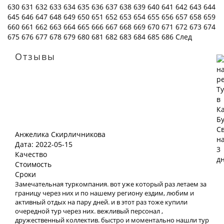
630
631
632
633
634
635
636
637
638
639
640
641
642
643
644
645
646
647
648
649
650
651
652
653
654
655
656
657
658
659
660
661
662
663
664
665
666
667
668
669
670
671
672
673
674
675
676
677
678
679
680
681
682
683
684
685
686
След
Отзывы
Анжелика Скирличникова
Дата: 2022-05-15
Качество
Стоимость
Сроки
Замечательная туркомпания. вот уже который раз летаем за
границу через них и по нашему региону ездим, любим и
активный отдых на пару дней. и в этот раз тоже купили
очередной тур через них. вежливый персонал ,
дружественный коллектив. быстро и моментально нашли тур