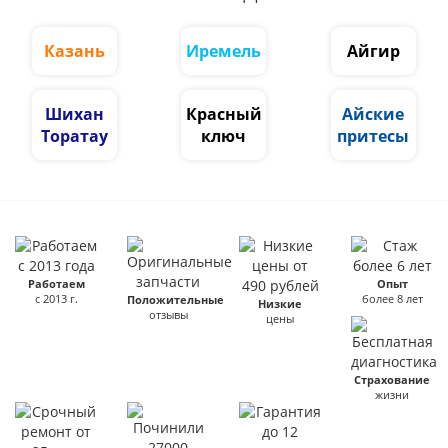
Казань
Иремель
Айгир
Шихан
Красный
Айские
Торатау
ключ
притесы
Работаем
Опыт
с 2013 г.
более 8 лет
Положительные
Низкие
отзывы
цены
Страхование
жизни