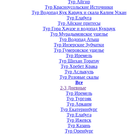
Тур Айгир
Тур Красноусольские Источники
Тур Водопад Кук Караук и скала Калим Ускан
Тур Елабуга
Тур Айские притесы
Тур Гора Хауазе и водопад Кукраук
Тур Мурадымовское ущелье
Тур Водопад Атыш
Тур Инзерские Зубчатки
Тур Гумеровское ущелье
Тур Иремель
Тур Шихан Торатау
Тур Хребет Крака
Тур Аслыкуль
Тур Розовые скалы
Все
2-3 Дневные
Тур Иремель
Тур Тургояк
Тур Аркаим
Тур Екатеринбург
Тур Елабуга
Тур Ижевск
Тур Казань
Тур Оренбург