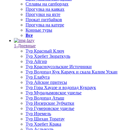
Сплавы на сапбордах
Прогулка на каяках
Прогулки на яхте
Прокат питбайков
Прогулка на катере
Конные туры
Все
1-Дневные
Тур Красный Ключ
Тур Хребет Зюраткуль
Тур Айгир
Тур Красноусольские Источники
Тур Водопад Кук Караук и скала Калим Ускан
Тур Елабуга
Тур Айские притесы
Тур Гора Хауазе и водопад Кукраук
Тур Мурадымовское ущелье
Тур Водопад Атыш
Тур Инзерские Зубчатки
Тур Гумеровское ущелье
Тур Иремель
Тур Шихан Торатау
Тур Хребет Крака
Тур Аслыкуль