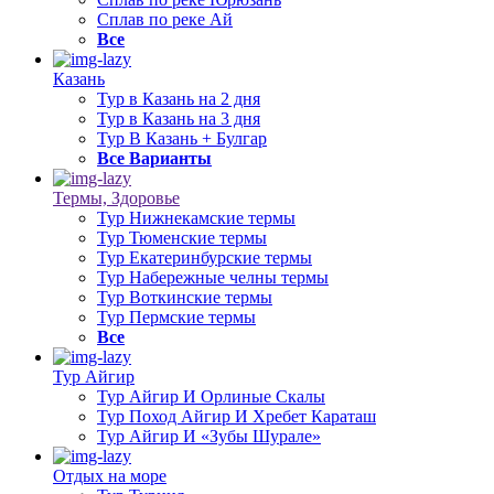
Сплав по реке Ай
Все
Казань
Тур в Казань на 2 дня
Тур в Казань на 3 дня
Тур В Казань + Булгар
Все Варианты
Термы, Здоровье
Тур Нижнекамские термы
Тур Тюменские термы
Тур Екатеринбурские термы
Тур Набережные челны термы
Тур Воткинские термы
Тур Пермские термы
Все
Тур Айгир
Тур Айгир И Орлиные Скалы
Тур Поход Айгир И Хребет Караташ
Тур Айгир И «Зубы Шурале»
Отдых на море