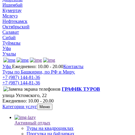
Ишимбай
Кумертау
Мелеуз
Нефтекамск
Октябрьский
Салават
Сибай
Туймазы
Уфа
Учалы
Уфа
Ежедневно: 10.00 - 20.00
Контакты
Туры по Башкирии, по РФ и Миру.
+7 (987)
144-81-36
+7 (987)
144-81-36
ГРАФИК ТУРОВ
улица Ухтомского, 22
Ежедневно: 10.00 - 20.00
Категории услуг
Меню
Активный отдых
Туры на квадроциклах
Прогулка на байдарках