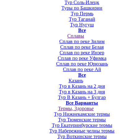
Тур Соль-Илецк
Туры по Башкирии
Тур Пермь
Тур Таганай
Тур Нугуш
Все
Сплавы
Сплав по реке Зилим
Сплав по реке Белая
Сплав по реке Инзер
Сплав по реке Уфимка
Сплав по реке Юрюзань
Сплав по реке Ай
Все
Казань
Тур в Казань на 2 дня
Тур в Казань на 3 дня
Тур В Казань + Булгар
Все Варианты
Термы, Здоровье
Тур Нижнекамские термы
Тур Тюменские термы
Тур Екатеринбурские термы
Тур Набережные челны термы
Тур Воткинские термы