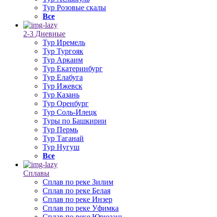
Тур Розовые скалы
Все
2-3 Дневные
Тур Иремель
Тур Тургояк
Тур Аркаим
Тур Екатеринбург
Тур Елабуга
Тур Ижевск
Тур Казань
Тур Оренбург
Тур Соль-Илецк
Туры по Башкирии
Тур Пермь
Тур Таганай
Тур Нугуш
Все
Сплавы
Сплав по реке Зилим
Сплав по реке Белая
Сплав по реке Инзер
Сплав по реке Уфимка
Сплав по реке Юрюзань