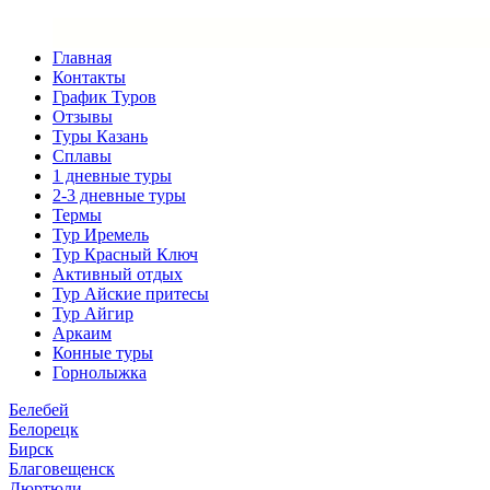
Главная
Контакты
График Туров
Отзывы
Туры Казань
Сплавы
1 дневные туры
2-3 дневные туры
Термы
Тур Иремель
Тур Красный Ключ
Активный отдых
Тур Айские притесы
Тур Айгир
Аркаим
Конные туры
Горнолыжка
Белебей
Белорецк
Бирск
Благовещенск
Дюртюли