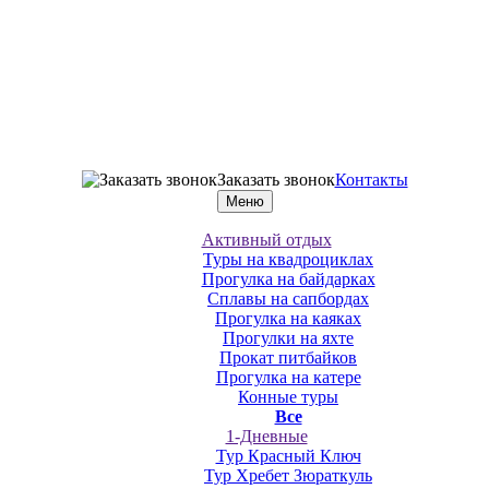
Заказать звонок
Контакты
Меню
Активный отдых
Туры на квадроциклах
Прогулка на байдарках
Сплавы на сапбордах
Прогулка на каяках
Прогулки на яхте
Прокат питбайков
Прогулка на катере
Конные туры
Все
1-Дневные
Тур Красный Ключ
Тур Хребет Зюраткуль